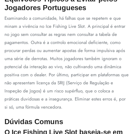
Jogadores Portugueses
Examinando a comunidade, há falhas que se repetem e que
minam a vivência no Ice Fishing Live Slot. A principal é entrar
no jogo sem consultar as regras nem consultar a tabela de
pagamentos. Outra é a controlo emocional deficiente, como
procurar perdas ou aumentar apostas de forma impulsiva após
uma série de derrotas. Muitos jogadores também ignoram o
potencial da interação ao vivo, não cultivando uma dinâmica
positiva com o dealer. Por último, participar em plataformas que
não apresentam licença da SRIJ (Serviço de Regulação e
Inspeção de Jogos) é um risco supérfluo, que o coloca a
práticas duvidosas e a insegurança. Eliminar estes erros é, por
si só, uma fórmula vencedora.
Dúvidas Comuns
O Ice Fishing Live Slot baseia-se em