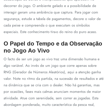
decorrer do jogo. O ambiente gelado e a possibilidade de
interagir geram uma ambiência que captura. Para jogar com
segurança, estude a tabela de pagamentos, decore o valor de
cada peixe e compreenda o que executam os símbolos
especiais. Este conhecimento tira-o do reino do puro acaso.
O Papel do Tempo e da Observação
no Jogo Ao Vivo
O facto de ser um jogo ao vivo traz uma dimensão humana e
algo variável. Ao invés de um jogo que corre apenas sobre
RNG (Gerador de Números Aleatórios), aqui a atenção ganha
valor. Note no ritmo da partida, na sucessão de resultados e até
na dinâmica que se cria com o dealer. Não há garantias, mas
por ocasiões, fases mais calmas anunciam momentos de maior
atividade. Atue com serenidade, sem correr as jogadas. Esta
abordagem ponderada, muito característica da pesca real,