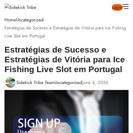
Login
Home
Uncategorized
Estratégias de Sucesso e Estratégias de Vitória para Ice Fishing
Live Slot em Portugal
Estratégias de Sucesso e
Estratégias de Vitória para Ice
Fishing Live Slot em Portugal
Sidekick Tribe Team
Uncategorized
June 4, 2026