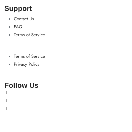
Support
Contact Us
FAQ
Terms of Service
Terms of Service
Privacy Policy
Follow Us