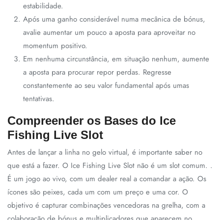
estabilidade.
Após uma ganho considerável numa mecânica de bónus,
avalie aumentar um pouco a aposta para aproveitar no
momentum positivo.
Em nenhuma circunstância, em situação nenhum, aumente
a aposta para procurar repor perdas. Regresse
constantemente ao seu valor fundamental após umas
tentativas.
Compreender os Bases do Ice
Fishing Live Slot
Antes de lançar a linha no gelo virtual, é importante saber no
que está a fazer. O Ice Fishing Live Slot não é um slot comum. .
É um jogo ao vivo, com um dealer real a comandar a ação. Os
ícones são peixes, cada um com um preço e uma cor. O
objetivo é capturar combinações vencedoras na grelha, com a
colaboração de bónus e multiplicadores que aparecem no