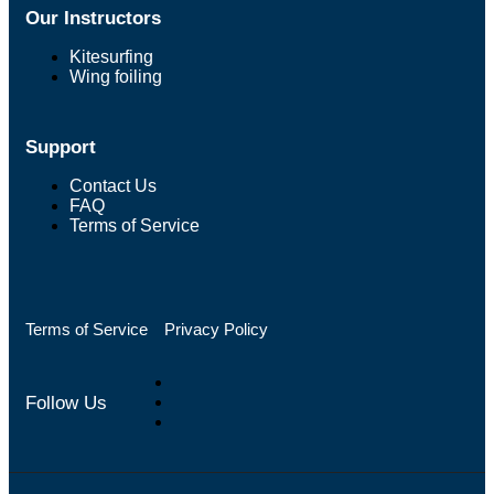
Our Instructors
Kitesurfing
Wing foiling
Support
Contact Us
FAQ
Terms of Service
Terms of Service
Privacy Policy
Follow Us