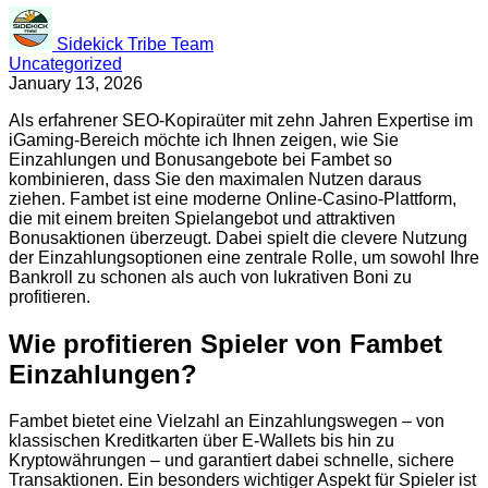
Sidekick Tribe Team
Uncategorized
January 13, 2026
Als erfahrener SEO-Kopiraüter mit zehn Jahren Expertise im
iGaming-Bereich möchte ich Ihnen zeigen, wie Sie
Einzahlungen und Bonusangebote bei Fambet so
kombinieren, dass Sie den maximalen Nutzen daraus
ziehen. Fambet ist eine moderne Online-Casino-Plattform,
die mit einem breiten Spielangebot und attraktiven
Bonusaktionen überzeugt. Dabei spielt die clevere Nutzung
der Einzahlungsoptionen eine zentrale Rolle, um sowohl Ihre
Bankroll zu schonen als auch von lukrativen Boni zu
profitieren.
Wie profitieren Spieler von Fambet
Einzahlungen?
Fambet bietet eine Vielzahl an Einzahlungswegen – von
klassischen Kreditkarten über E-Wallets bis hin zu
Kryptowährungen – und garantiert dabei schnelle, sichere
Transaktionen. Ein besonders wichtiger Aspekt für Spieler ist