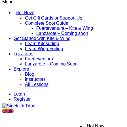
Menu
Hot Now!
Get Gift Cards or Support Us
Complete Spot Guide
Fuerteventura – Kite & Wing
Lanzarote – Coming soon
Get Started with Kite & Wing
Learn Kitesurfing
Learn Wing Foiling
Locations
Fuerteventura
Lanzarote – Coming Soon
Explore
Blog
Instructors
All Lessons
Login
Register
Login
Hot Now!