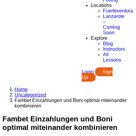
Locations
Fuerteventura
Lanzarote
–
Coming
Soon
Explore
Blog
Instructors
All
Lessons
Login
Sign
Up
Home
Uncategorized
Fambet Einzahlungen und Boni optimal miteinander
kombinieren
Fambet Einzahlungen und Boni
optimal miteinander kombinieren