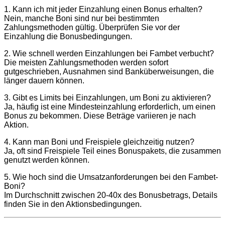
1. Kann ich mit jeder Einzahlung einen Bonus erhalten?
Nein, manche Boni sind nur bei bestimmten
Zahlungsmethoden gültig. Überprüfen Sie vor der
Einzahlung die Bonusbedingungen.
2. Wie schnell werden Einzahlungen bei Fambet verbucht?
Die meisten Zahlungsmethoden werden sofort
gutgeschrieben, Ausnahmen sind Banküberweisungen, die
länger dauern können.
3. Gibt es Limits bei Einzahlungen, um Boni zu aktivieren?
Ja, häufig ist eine Mindesteinzahlung erforderlich, um einen
Bonus zu bekommen. Diese Beträge variieren je nach
Aktion.
4. Kann man Boni und Freispiele gleichzeitig nutzen?
Ja, oft sind Freispiele Teil eines Bonuspakets, die zusammen
genutzt werden können.
5. Wie hoch sind die Umsatzanforderungen bei den Fambet-
Boni?
Im Durchschnitt zwischen 20-40x des Bonusbetrags, Details
finden Sie in den Aktionsbedingungen.