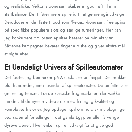
og realistiske. Velkomstbonussen skaber et godt løft til min
startbalance. Det tilfører mere spilletid til at gennemgå udvalget.
Derudover er der faste tilbud som ‘Reload’-bonusser, free spins
på specifikke populære slots og særlige turneringer. Her kan
jeg konkurrere om præmiepulser baseret på min aktivitet.
Sådanne kampagner bevarer tingene friske og giver ekstra mål
at sigte efter.
Et Uendeligt Univers af Spilleautomater
Det første, jeg bemærker på Azurslot, er omfanget. Der er ikke
blot hundreder, men tusinder af spilleautomater. De omfatter alle
genrer og temaer. Fra de klassiske frugtmaskiner, der vækker
minder, til de nyeste video slots med filmagtig kvalitet og
komplekse historier. Jeg opdager spil om nordisk mytologi lige
ved siden af fortællinger i det gamle Egypten eller farverige
dyreverdener. Hver enkelt spil er udvalgt for at give god