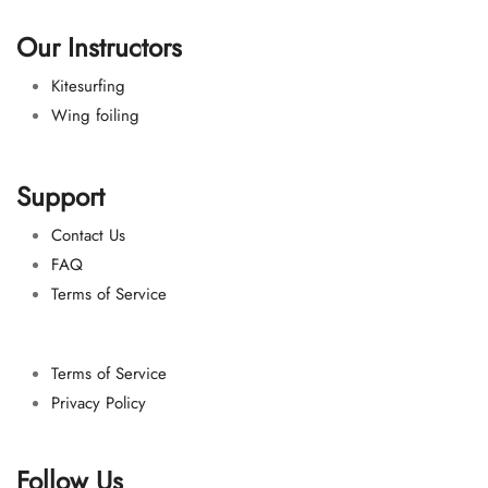
Our Instructors
Kitesurfing
Wing foiling
Support
Contact Us
FAQ
Terms of Service
Terms of Service
Privacy Policy
Follow Us