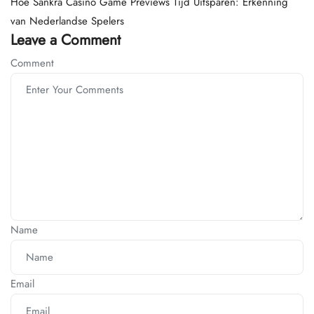
Hoe Sankra Casino Game Previews Tijd Uitsparen: Erkenning
van Nederlandse Spelers
Leave a Comment
Comment
Name
Email