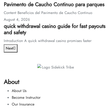
Pavimento de Caucho Continuo para parques
Content Beneficios del Pavimento de Caucho Continuo
August 4, 2026
quick withdrawal casino guide for fast payouts
and safety
Introduction A quick withdrawal casino promises faster
Next
About
About Us
Become Instructor
Our Insurance