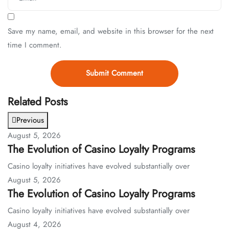
Save my name, email, and website in this browser for the next
time I comment.
Related Posts
Previous
August 5, 2026
The Evolution of Casino Loyalty Programs
Casino loyalty initiatives have evolved substantially over
August 5, 2026
The Evolution of Casino Loyalty Programs
Casino loyalty initiatives have evolved substantially over
August 4, 2026