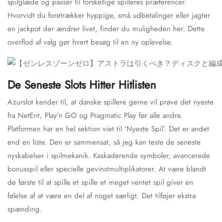
spilglæde og passer til forskellige spilleres præferencer.
Hvorvidt du foretrækker hyppige, små udbetalinger eller jagter
en jackpot der ændrer livet, finder du muligheden her. Dette
overflod af valg gør hvert besøg til en ny oplevelse.
De Seneste Slots Hitter Hitlisten
Azurslot kender til, at danske spillere gerne vil prøve det nyeste
fra NetEnt, Play’n GO og Pragmatic Play før alle andre.
Platformen har en hel sektion viet til ‘Nyeste Spil’. Det er andet
end en liste. Den er sammensat, så jeg kan teste de seneste
nyskabelser i spilmekanik. Kaskaderende symboler, avancerede
bonusspil eller specielle gevinstmultiplikatorer. At være blandt
de første til at spille et spille et meget ventet spil giver en
følelse af at være en del af noget særligt. Det tilføjer ekstra
spænding.