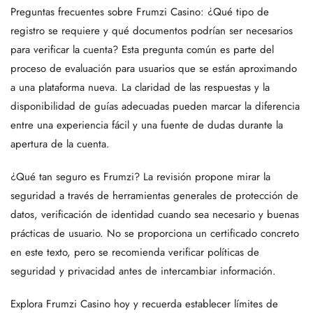
Preguntas frecuentes sobre Frumzi Casino: ¿Qué tipo de
registro se requiere y qué documentos podrían ser necesarios
para verificar la cuenta? Esta pregunta común es parte del
proceso de evaluación para usuarios que se están aproximando
a una plataforma nueva. La claridad de las respuestas y la
disponibilidad de guías adecuadas pueden marcar la diferencia
entre una experiencia fácil y una fuente de dudas durante la
apertura de la cuenta.
¿Qué tan seguro es Frumzi? La revisión propone mirar la
seguridad a través de herramientas generales de protección de
datos, verificación de identidad cuando sea necesario y buenas
prácticas de usuario. No se proporciona un certificado concreto
en este texto, pero se recomienda verificar políticas de
seguridad y privacidad antes de intercambiar información.
Explora Frumzi Casino hoy y recuerda establecer límites de