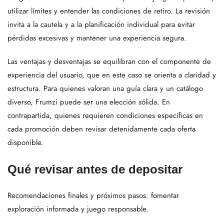
utilizar límites y entender las condiciones de retiro. La revisión
invita a la cautela y a la planificación individual para evitar
pérdidas excesivas y mantener una experiencia segura.
Las ventajas y desventajas se equilibran con el componente de
experiencia del usuario, que en este caso se orienta a claridad y
estructura. Para quienes valoran una guía clara y un catálogo
diverso, Frumzi puede ser una elección sólida. En
contrapartida, quienes requieren condiciones específicas en
cada promoción deben revisar detenidamente cada oferta
disponible.
Qué revisar antes de depositar
Recomendaciones finales y próximos pasos: fomentar
exploración informada y juego responsable.