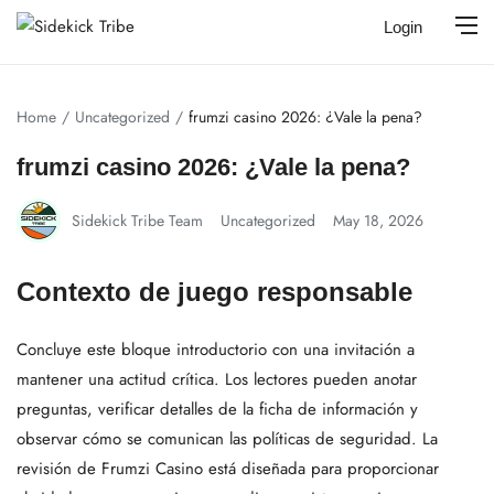
Login
Home
Uncategorized
frumzi casino 2026: ¿Vale la pena?
frumzi casino 2026: ¿Vale la pena?
Sidekick Tribe Team
Uncategorized
May 18, 2026
Contexto de juego responsable
Concluye este bloque introductorio con una invitación a
mantener una actitud crítica. Los lectores pueden anotar
preguntas, verificar detalles de la ficha de información y
observar cómo se comunican las políticas de seguridad. La
revisión de Frumzi Casino está diseñada para proporcionar