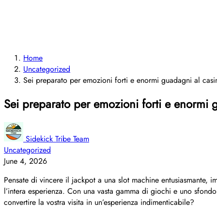
Home
Uncategorized
Sei preparato per emozioni forti e enormi guadagni al cas
Sei preparato per emozioni forti e enormi
Sidekick Tribe Team
Uncategorized
June 4, 2026
Pensate di vincere il jackpot a una slot machine entusiasmante, i
l’intera esperienza. Con una vasta gamma di giochi e uno sfondo s
convertire la vostra visita in un’esperienza indimenticabile?