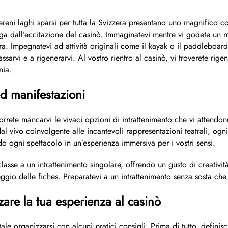
sereni laghi sparsi per tutta la Svizzera presentano uno magnifico 
fuga dall’eccitazione del casinò. Immaginatevi mentre vi godete un
ura. Impegnatevi ad attività originali come il kayak o il paddleboar
arvi e a rigenerarvi. Al vostro rientro al casinò, vi troverete rigene
nia.
 ed manifestazioni
rete mancarvi le vivaci opzioni di intrattenimento che vi attendon
a dal vivo coinvolgente alle incantevoli rappresentazioni teatrali, o
o ogni spettacolo in un’esperienza immersiva per i vostri sensi.
asse a un intrattenimento singolare, offrendo un gusto di creativi
ggio delle fiches. Preparatevi a un intrattenimento senza sosta che
zzare la tua esperienza al casinò
le organizzarsi con alcuni pratici consigli. Prima di tutto, definis