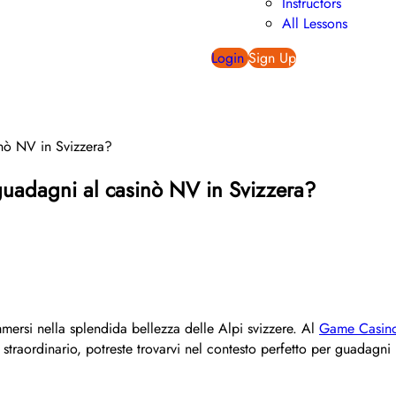
Instructors
All Lessons
Login
Sign Up
inò NV in Svizzera?
 guadagni al casinò NV in Svizzera?
mmersi nella splendida bellezza delle Alpi svizzere. Al
Game Casino
traordinario, potreste trovarvi nel contesto perfetto per guadagni 