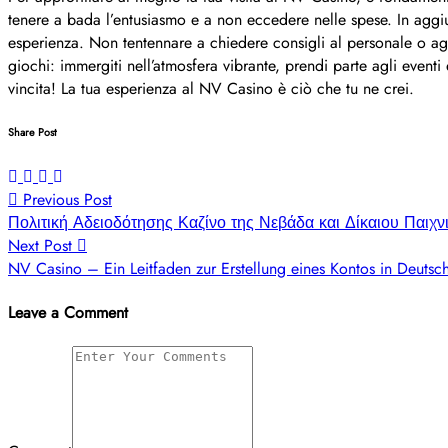
tenere a bada l’entusiasmo e a non eccedere nelle spese. In aggiu
esperienza. Non tentennare a chiedere consigli al personale o agli 
giochi: immergiti nell’atmosfera vibrante, prendi parte agli eventi 
vincita! La tua esperienza al NV Casino è ciò che tu ne crei.
Share Post
Previous Post
Πολιτική Αδειοδότησης Καζίνο της Νεβάδα και Δίκαιου Παιχν
Next Post
NV Casino – Ein Leitfaden zur Erstellung eines Kontos in Deutsc
Leave a Comment