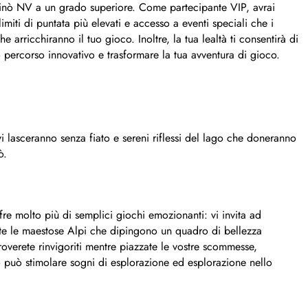
sinò NV a un grado superiore. Come partecipante VIP, avrai
miti di puntata più elevati e accesso a eventi speciali che i
rricchiranno il tuo gioco. Inoltre, la tua lealtà ti consentirà di
 percorso innovativo e trasformare la tua avventura di gioco.
i lasceranno senza fiato e sereni riflessi del lago che doneranno
ò.
re molto più di semplici giochi emozionanti: vi invita ad
te le maestose Alpi che dipingono un quadro di bellezza
roverete rinvigoriti mentre piazzate le vostre scommesse,
o può stimolare sogni di esplorazione ed esplorazione nello