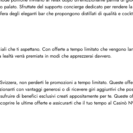
ro palato. Sfruttate del supporto concierge dedicato per rendere l
fera degli eleganti bar che propongono distillati di qualità e cockt
iali che ti aspettano. Con offerte a tempo limitato che vengono la
tua lealtà verrà premiata in modi che apprezzerai davvero.
Svizzera, non perderti le promozioni a tempo limitato. Queste offe
zionanti con vantaggi generosi o di ricevere giri aggiuntivi che pos
sufruire di benefici esclusivi creati appositamente per te. Queste 
scoprire le ultime offerte e assicurarti che il tuo tempo al Casinò