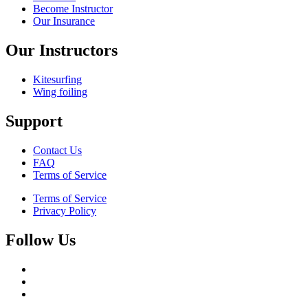
Become Instructor
Our Insurance
Our Instructors
Kitesurfing
Wing foiling
Support
Contact Us
FAQ
Terms of Service
Terms of Service
Privacy Policy
Follow Us