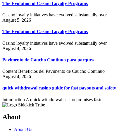
The Evolution of Casino Loyalty Programs
Casino loyalty initiatives have evolved substantially over
August 5, 2026
The Evolution of Casino Loyalty Programs
Casino loyalty initiatives have evolved substantially over
August 4, 2026
Pavimento de Caucho Continuo para parques
Content Beneficios del Pavimento de Caucho Continuo
August 4, 2026
quick withdrawal casino guide for fast payouts and safety
Introduction A quick withdrawal casino promises faster
About
About Us