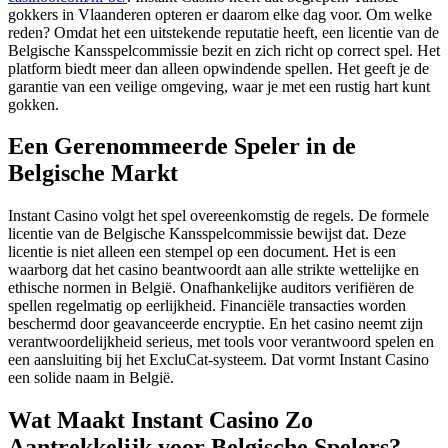
gokkers in Vlaanderen opteren er daarom elke dag voor. Om welke
reden? Omdat het een uitstekende reputatie heeft, een licentie van de
Belgische Kansspelcommissie bezit en zich richt op correct spel. Het
platform biedt meer dan alleen opwindende spellen. Het geeft je de
garantie van een veilige omgeving, waar je met een rustig hart kunt
gokken.
Een Gerenommeerde Speler in de
Belgische Markt
Instant Casino volgt het spel overeenkomstig de regels. De formele
licentie van de Belgische Kansspelcommissie bewijst dat. Deze
licentie is niet alleen een stempel op een document. Het is een
waarborg dat het casino beantwoordt aan alle strikte wettelijke en
ethische normen in België. Onafhankelijke auditors verifiëren de
spellen regelmatig op eerlijkheid. Financiële transacties worden
beschermd door geavanceerde encryptie. En het casino neemt zijn
verantwoordelijkheid serieus, met tools voor verantwoord spelen en
een aansluiting bij het ExcluCat-systeem. Dat vormt Instant Casino
een solide naam in België.
Wat Maakt Instant Casino Zo
Aantrekkelijk voor Belgische Spelers?