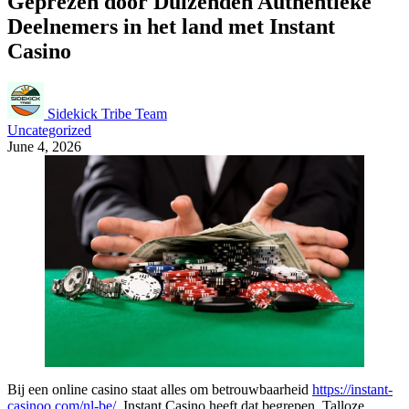
Geprezen door Duizenden Authentieke
Deelnemers in het land met Instant
Casino
Sidekick Tribe Team
Uncategorized
June 4, 2026
Bij een online casino staat alles om betrouwbaarheid
https://instant-
casinoo.com/nl-be/
. Instant Casino heeft dat begrepen. Talloze