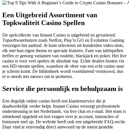
Een Uitgebreid Assortiment van
Topkwaliteit Casino Spellen
De spelcollectie van Instant Casino is uitgebreid en gevarieerd.
Topsoftwarehuizen zoals NetEnt, Play’n GO en Evolution Gaming
verzorgen het aanbod. Je kunt selecteren uit honderden video-slots,
elk met hun eigen thema en speciale features. Fans van tafelspellen
treffen er genoeg varianten van roulette, blackjack en poker. Het live
casino is voor veel spelers de absolute top. Echte dealers hosten via
een HD-stream spellen, waardoor de sfeer van een echt casino naar
je scherm komt. De bibliotheek wordt voortdurend vernieuwd, dus
er is steeds iets nieuws om te proberen.
Service die persoonlijk en behulpzaam is
Een degelijk online casino heeft een klantenservice die je
daadwerkelijk verder helpt. Instant Casino verzorgt professionele
ondersteuning in het Nederlands, via live chat en e-mail. Het team is
uitstekend opgeleid en lost vragen over je account, transacties of
bonussen snel op. De website heeft ook een uitgebreide FAQ-sectie.
Daar vind je eenvoudig direct antwoord op de meest gestelde