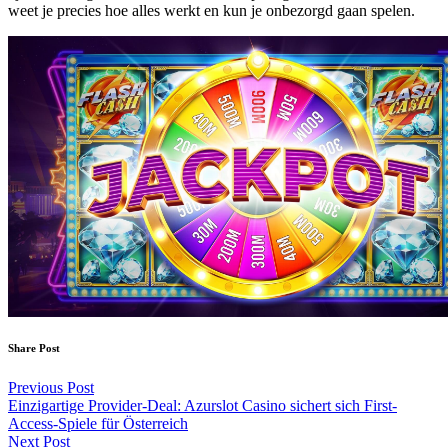
weet je precies hoe alles werkt en kun je onbezorgd gaan spelen.
Share Post
Post
Previous Post
Einzigartige Provider-Deal: Azurslot Casino sichert sich First-
navigation
Access-Spiele für Österreich
Next Post