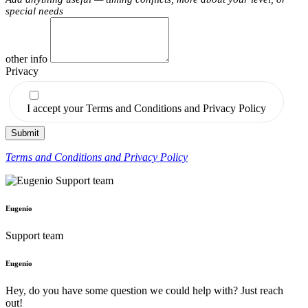
special needs
other info
Privacy
I accept your Terms and Conditions and Privacy Policy
Submit
Terms and Conditions and Privacy Policy
Eugenio
Support team
Eugenio
Hey, do you have some question we could help with? Just reach
out!