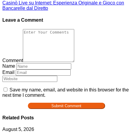
Casinò Live su Internet: Esperienza Originale e Gioco con
Bancarelle dal Diretto
Leave a Comment
Comment
Name
Email
Save my name, email, and website in this browser for the
next time I comment.
Related Posts
August 5, 2026