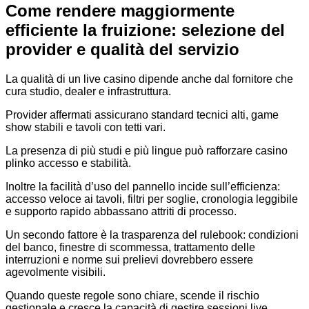
Come rendere maggiormente
efficiente la fruizione: selezione del
provider e qualità del servizio
La qualità di un live casino dipende anche dal fornitore che
cura studio, dealer e infrastruttura.
Provider affermati assicurano standard tecnici alti, game
show stabili e tavoli con tetti vari.
La presenza di più studi e più lingue può rafforzare casino
plinko accesso e stabilità.
Inoltre la facilità d’uso del pannello incide sull’efficienza:
accesso veloce ai tavoli, filtri per soglie, cronologia leggibile
e supporto rapido abbassano attriti di processo.
Un secondo fattore è la trasparenza del rulebook: condizioni
del banco, finestre di scommessa, trattamento delle
interruzioni e norme sui prelievi dovrebbero essere
agevolmente visibili.
Quando queste regole sono chiare, scende il rischio
gestionale e cresce la capacità di gestire sessioni live