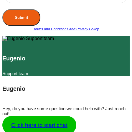
Submit
Terms and Conditions and Privacy Policy
Eugenio
Support team
Eugenio
Hey, do you have some question we could help with? Just reach
out!
Click here to start chat