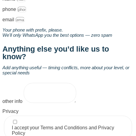
phone
email
Your phone with prefix, please.
We'll only WhatsApp you the best options — zero spam
Anything else you’d like us to
know?
Add anything useful — timing conflicts, more about your level, or
special needs
other info
Privacy
I accept your Terms and Conditions and Privacy
Policy