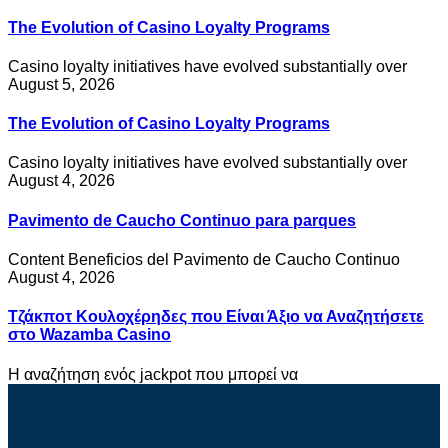
The Evolution of Casino Loyalty Programs
Casino loyalty initiatives have evolved substantially over
August 5, 2026
The Evolution of Casino Loyalty Programs
Casino loyalty initiatives have evolved substantially over
August 4, 2026
Pavimento de Caucho Continuo para parques
Content Beneficios del Pavimento de Caucho Continuo
August 4, 2026
Τζάκποτ Κουλοχέρηδες που Είναι Άξιο να Αναζητήσετε
στο Wazamba Casino
Η αναζήτηση ενός jackpot που μπορεί να