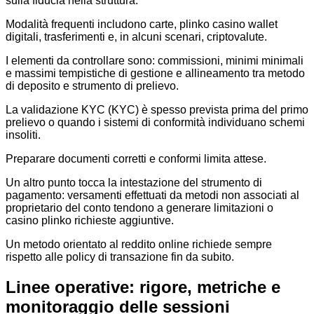
sulla fiducia nella struttura.
Modalità frequenti includono carte, plinko casino wallet
digitali, trasferimenti e, in alcuni scenari, criptovalute.
I elementi da controllare sono: commissioni, minimi minimali
e massimi tempistiche di gestione e allineamento tra metodo
di deposito e strumento di prelievo.
La validazione KYC (KYC) è spesso prevista prima del primo
prelievo o quando i sistemi di conformità individuano schemi
insoliti.
Preparare documenti corretti e conformi limita attese.
Un altro punto tocca la intestazione del strumento di
pagamento: versamenti effettuati da metodi non associati al
proprietario del conto tendono a generare limitazioni o
casino plinko richieste aggiuntive.
Un metodo orientato al reddito online richiede sempre
rispetto alle policy di transazione fin da subito.
Linee operative: rigore, metriche e
monitoraggio delle sessioni