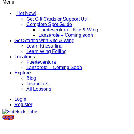
Menu
Hot Now!
Get Gift Cards or Support Us
Complete Spot Guide
Fuerteventura – Kite & Wing
Lanzarote – Coming soon
Get Started with Kite & Wing
Learn Kitesurfing
Learn Wing Foiling
Locations
Fuerteventura
Lanzarote – Coming Soon
Explore
Blog
Instructors
All Lessons
Login
Register
Login