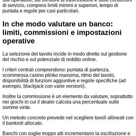
di servizio, compresi limiti minimi e superiori, tempo di
puntata e regole per casi particolari.
In che modo valutare un banco:
limiti, commissioni e impostazioni
operative
La selezione del tavolo incide in modo diretto sul gestione
del rischio e sul potenziale di reddito online.
I criteri centrali comprendono: puntata di partenza,
scommessa casino plinko massima, ritmo del tavolo,
disponibilità di funzioni aggiuntive e regole specifiche (ad
esempio, blackjack con varie versioni).
Inoltre la commissione è un elemento da valutare, soprattutto
nei giochi in cui il dealer calcola una percentuale sulle
somme vinte.
Un metodo concreto prevede nel scegliere tavoli allineati con
il bankroll allocato.
Banchi con soglie troppo alti incrementano la oscillazione e