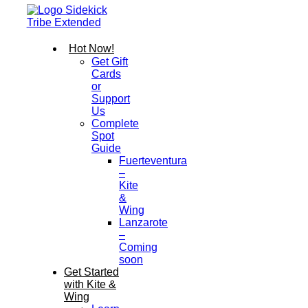
Hot Now!
Get Gift
Cards
or
Support
Us
Complete
Spot
Guide
Fuerteventura
–
Kite
&
Wing
Lanzarote
–
Coming
soon
Get Started
with Kite &
Wing