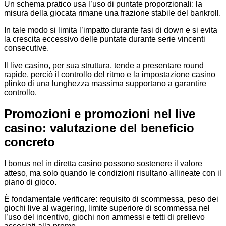
Un schema pratico usa l’uso di puntate proporzionali: la
misura della giocata rimane una frazione stabile del bankroll.
In tale modo si limita l’impatto durante fasi di down e si evita
la crescita eccessivo delle puntate durante serie vincenti
consecutive.
Il live casino, per sua struttura, tende a presentare round
rapide, perciò il controllo del ritmo e la impostazione casino
plinko di una lunghezza massima supportano a garantire
controllo.
Promozioni e promozioni nel live
casino: valutazione del beneficio
concreto
I bonus nel in diretta casino possono sostenere il valore
atteso, ma solo quando le condizioni risultano allineate con il
piano di gioco.
È fondamentale verificare: requisito di scommessa, peso dei
giochi live al wagering, limite superiore di scommessa nel
l’uso del incentivo, giochi non ammessi e tetti di prelievo