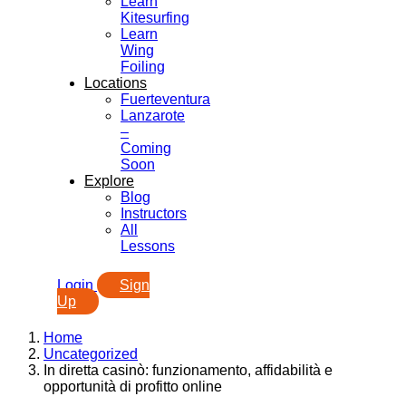
Learn
Kitesurfing
Learn
Wing
Foiling
Locations
Fuerteventura
Lanzarote
–
Coming
Soon
Explore
Blog
Instructors
All
Lessons
Login
Sign
Up
Home
Uncategorized
In diretta casinò: funzionamento, affidabilità e
opportunità di profitto online