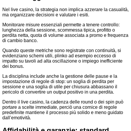
Nel live casino, la strategia non implica azzerare la casualità,
ma organizzare decisioni e valutare i esiti.
Monitorare misure essenziali permette a tenere controllo:
lunghezza della sessione, scommessa tipica, profitto o
perdita netta, quota di volume associata a promo e frequenza
di cambio banco.
Quando queste metriche sono registrate con continuità, si
evidenziano schemi utili, plinko ad esempio eccesso di
impatto su tavoli ad alta oscillazione o impiego inefficiente
dei bonus.
La disciplina include anche la gestione delle pause e la
impostazione di regole di stop: un soglia di perdita per
sessione e una soglia di utile per chiusura abbassano il
pericolo di convertire un output positivo in una perdita.
Dentro il live casino, la cadenza delle round o dei spin può
portare a scelte immediate, perciò una cornice di regole
predefinite mantiene il processo più solido e meno guidato
dall’emotività.
Affidabilità e garanzie: standard