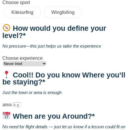
Choose sport
Kitesurfing
Wingfoiling
How would you define your
level?*
No pressure—this just helps us tailor the experience
Choose experience
Cool!! Do you know Where you’ll
be staying?*
Just the town or area is enough
area
When are you Around?*
No need for flight details — just let us know if a lesson could fit on