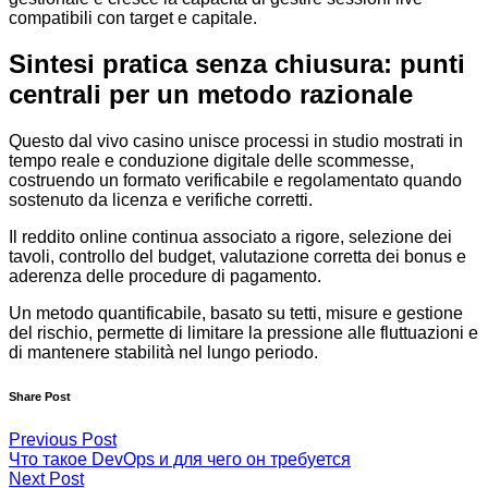
compatibili con target e capitale.
Sintesi pratica senza chiusura: punti
centrali per un metodo razionale
Questo dal vivo casino unisce processi in studio mostrati in
tempo reale e conduzione digitale delle scommesse,
costruendo un formato verificabile e regolamentato quando
sostenuto da licenza e verifiche corretti.
Il reddito online continua associato a rigore, selezione dei
tavoli, controllo del budget, valutazione corretta dei bonus e
aderenza delle procedure di pagamento.
Un metodo quantificabile, basato su tetti, misure e gestione
del rischio, permette di limitare la pressione alle fluttuazioni e
di mantenere stabilità nel lungo periodo.
Share Post
Post
Previous Post
Что такое DevOps и для чего он требуется
navigation
Next Post