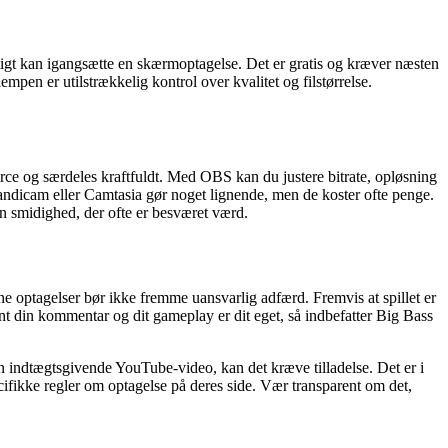
igt kan igangsætte en skærmoptagelse. Det er gratis og kræver næsten
en er utilstrækkelig kontrol over kvalitet og filstørrelse.
ce og særdeles kraftfuldt. Med OBS kan du justere bitrate, opløsning
Bandicam eller Camtasia gør noget lignende, men de koster ofte penge.
en smidighed, der ofte er besværet værd.
 optagelser bør ikke fremme uansvarlig adfærd. Fremvis at spillet er
ønt din kommentar og dit gameplay er dit eget, så indbefatter Big Bass
en indtægtsgivende YouTube-video, kan det kræve tilladelse. Det er i
ecifikke regler om optagelse på deres side. Vær transparent om det,