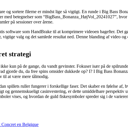
are og sortere filerne er mindst lige så vigtigt. En runde i Big Bass B
per med betegnelser som “BigBass_Bonanza_HøjVol_20241027”, hvor jeg 
samler på sessioner over årene.
atis software som HandBrake til at komprimere videoen bagefter. Det gør
r, vigtige valg og det samlede resultat ned. Denne blanding af video og
et strategi
ikke kun på de gange, du vandt gevinster. Fokuser især på de spilrunde
Hvad gjorde du, da free spins omsider dukkede op? I? I Big Bass Bonanza
v til at være mere tålmodig.
n spillets ruller fungerer i forskellige faser. Det skaber en følelse af, 
rligt og gennemskueligt casinvestering, er dette umiddelbare perspektiv uu
oler vises, og hvordan de guld fiskesymboler spreder sig i de varierend
t Concret en Belgique