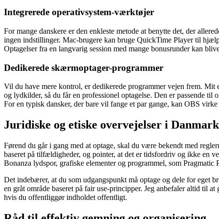
Integrerede operativsystem-værktøjer
For mange danskere er den enkleste metode at benytte det, der aller
ingen indstillinger. Mac-brugere kan bruge QuickTime Player til hjælp
Optagelser fra en langvarig session med mange bonusrunder kan blive
Dedikerede skærmoptager-programmer
Vil du have mere kontrol, er dedikerede programmer vejen frem. Mit 
og lydkilder, så du får en professionel optagelse. Den er passende ti
For en typisk dansker, der bare vil fange et par gange, kan OBS virke 
Juridiske og etiske overvejelser i Danmark
Førend du går i gang med at optage, skal du være bekendt med reglern
baseret på tilfældigheder, og pointer, at det er tidsfordriv og ikke e
Bonanza lydspor, grafiske elementer og programmel, som Pragmatic Pla
Det indebærer, at du som udgangspunkt må optage og dele for eget brug
en gråt område baseret på fair use-principper. Jeg anbefaler altid til 
hvis du offentliggør indholdet offentligt.
Råd til effektiv gemning og organisering