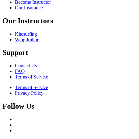
Become Instructor
Our Insurance
Our Instructors
Kitesurfing
Wing foiling
Support
Contact Us
FAQ
Terms of Service
Terms of Service
Privacy Policy
Follow Us