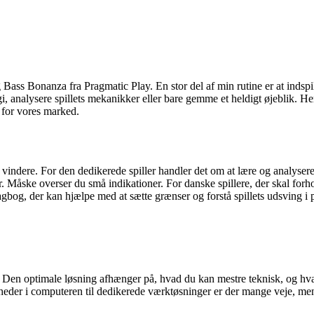
Bass Bonanza fra Pragmatic Play. En stor del af min rutine er at indspil
gi, analysere spillets mekanikker eller bare gemme et heldigt øjeblik. H
 for vores marked.
 vindere. For den dedikerede spiller handler det om at lære og analyse
er. Måske overser du små indikationer. For danske spillere, der skal forho
agbog, der kan hjælpe med at sætte grænser og forstå spillets udsving i p
en optimale løsning afhænger på, hvad du kan mestre teknisk, og hvad 
igheder i computeren til dedikerede værktøsninger er der mange veje, m