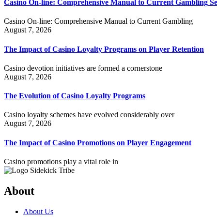
Casino On-line: Comprehensive Manual to Current Gambling Se
Casino On-line: Comprehensive Manual to Current Gambling
August 7, 2026
The Impact of Casino Loyalty Programs on Player Retention
Casino devotion initiatives are formed a cornerstone
August 7, 2026
The Evolution of Casino Loyalty Programs
Casino loyalty schemes have evolved considerably over
August 7, 2026
The Impact of Casino Promotions on Player Engagement
Casino promotions play a vital role in
About
About Us