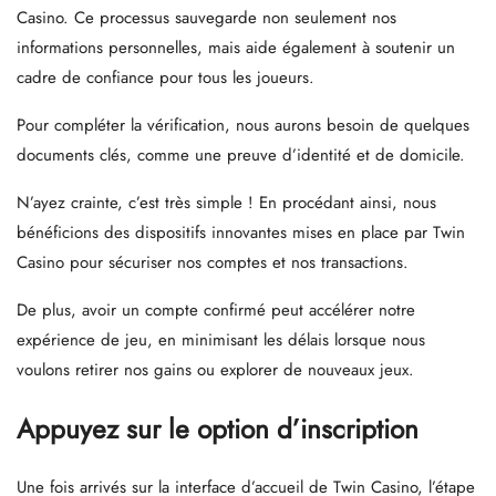
Casino. Ce processus sauvegarde non seulement nos
informations personnelles, mais aide également à soutenir un
cadre de confiance pour tous les joueurs.
Pour compléter la vérification, nous aurons besoin de quelques
documents clés, comme une preuve d’identité et de domicile.
N’ayez crainte, c’est très simple ! En procédant ainsi, nous
bénéficions des dispositifs innovantes mises en place par Twin
Casino pour sécuriser nos comptes et nos transactions.
De plus, avoir un compte confirmé peut accélérer notre
expérience de jeu, en minimisant les délais lorsque nous
voulons retirer nos gains ou explorer de nouveaux jeux.
Appuyez sur le option d’inscription
Une fois arrivés sur la interface d’accueil de Twin Casino, l’étape