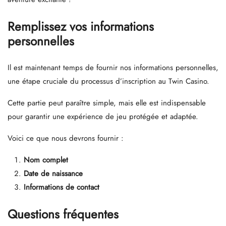
Remplissez vos informations
personnelles
Il est maintenant temps de fournir nos informations personnelles,
une étape cruciale du processus d’inscription au Twin Casino.
Cette partie peut paraître simple, mais elle est indispensable
pour garantir une expérience de jeu protégée et adaptée.
Voici ce que nous devrons fournir :
Nom complet
Date de naissance
Informations de contact
Questions fréquentes