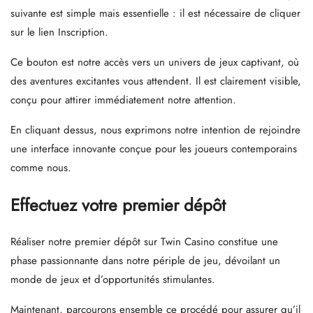
suivante est simple mais essentielle : il est nécessaire de cliquer
sur le lien Inscription.
Ce bouton est notre accès vers un univers de jeux captivant, où
des aventures excitantes vous attendent. Il est clairement visible,
conçu pour attirer immédiatement notre attention.
En cliquant dessus, nous exprimons notre intention de rejoindre
une interface innovante conçue pour les joueurs contemporains
comme nous.
Effectuez votre premier dépôt
Réaliser notre premier dépôt sur Twin Casino constitue une
phase passionnante dans notre périple de jeu, dévoilant un
monde de jeux et d’opportunités stimulantes.
Maintenant, parcourons ensemble ce procédé pour assurer qu’il