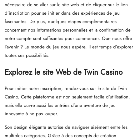
nécessaire de se aller sur le site web et de cliquer sur le lien
d’inscription pour se initier dans des expériences de jeu
fascinantes. De plus, quelques étapes complémentaires
concernant nos informations personnelles et la confirmation de
notre compte sont suffisantes pour commencer. Que nous offre
l’avenir ? Le monde du jeu nous espère, il est temps d’explorer
toutes ses possibilités.
Explorez le site Web de Twin Casino
Pour initier notre inscription, rendez-vous sur le site de Twin
Casino. Cette plateforme est non seulement facile d’utilisation,
mais elle ouvre aussi les entrées d’une aventure de jeu
innovante à ne pas louper.
Son design élégante autorise de naviguer aisément entre les
multiples catégories. Grâce à des concepts de création