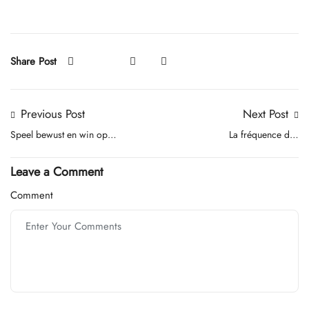
Share Post
Previous Post
Next Post
Speel bewust en win op
La fréquence des
een echte manier bij
courriels du casino
Spinwinera Casino voor
Stonevegas est parfaite,
Leave a Comment
België.
selon un client canadien.
Comment