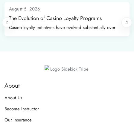
August 5, 2026
The Evolution of Casino Loyalty Programs
Casino loyalty initiatives have evolved substantially over
About
About Us
Become Instructor
Our Insurance