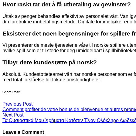
Hvor raskt tar det å få utbetaling av gevinster?
Uttak av penger behandles effektivt av personalet vårt. Vanlig
din foretrukne innbetalingsmetode. Digitale lommebøker er ofte 
Eksisterer det noen begrensninger for spillere 
Vi presenterer de meste tjenestene våre til norske spillere uten
hvilke spill som er til stede for deg umiddelbart i spillbibliotek
Tilbyr dere kundestøtte på norsk?
Absolutt. Kundestøtteteamet vårt har norske personer som er forb
med total forståelse for lokale omstendigheter.
Share Post
Previous Post
Comment profiter de votre bonus de bienvenue et autres pro
Next Post
Τα Ουσιαστικά Μου Χρήματα Κατόπιν Έναν Ολόκληρο Δωδεκά
Leave a Comment