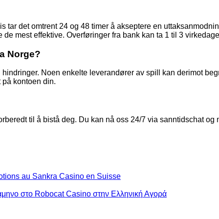
vis tar det omtrent 24 og 48 timer å akseptere en uttaksanmodni
de mest effektive. Overføringer fra bank kan ta 1 til 3 virkedage
fra Norge?
 hindringer. Noen enkelte leverandører av spill kan derimot begre
et på kontoen din.
eredt til å bistå deg. Du kan nå oss 24/7 via sanntidschat og mai
motions au Sankra Casino en Suisse
μηνο στο Robocat Casino στην Ελληνική Αγορά