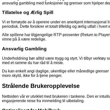
ansvarlig gambling med funksjoner og grenser som hjelper de
Tillatelse og Ærlig Spill
Vi er fornøyde av å operere under en anerkjent internasjonal lis
periodisk. Dette forsikrer et totalt tilfeldig og ærlig utfall i hvert e
Alle spillene har tilgjengelige RTP-prosenter (Return to Player)
vinne på å være redelige.
Ansvarlig Gambling
Underholdning bør alltid være trygg og styrt. Vi tilbyr verktøy
med et ramme du har råd til å miste.
Du kan enkelt angi daglige, ukentlige eller månedlige grenser 
moro skyld, ikke for å tjene penger.
Strålende Brukeropplevelse
Nettsiden vår er utviklet med brukeren i tankene. Den er intuitiv
engasjerende reise fra innmelding til utbetaling.