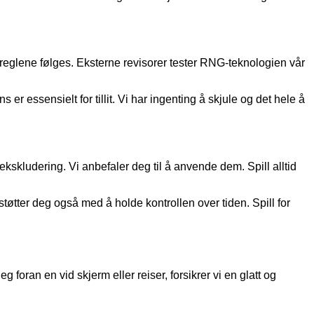
llereglene følges. Eksterne revisorer tester RNG-teknologien vår
r essensielt for tillit. Vi har ingenting å skjule og det hele å
kskludering. Vi anbefaler deg til å anvende dem. Spill alltid
tøtter deg også med å holde kontrollen over tiden. Spill for
 foran en vid skjerm eller reiser, forsikrer vi en glatt og