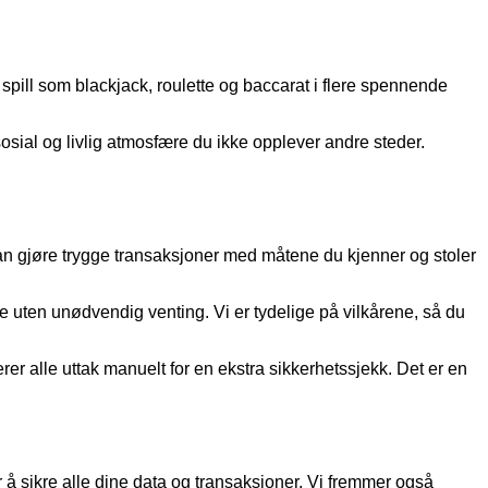
e spill som blackjack, roulette og baccarat i flere spennende
ial og livlig atmosfære du ikke opplever andre steder.
kan gjøre trygge transaksjoner med måtene du kjenner og stoler
ne uten unødvendig venting. Vi er tydelige på vilkårene, så du
r alle uttak manuelt for en ekstra sikkerhetssjekk. Det er en
 å sikre alle dine data og transaksjoner. Vi fremmer også