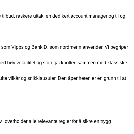
tilbud, raskere uttak, en dedikert account manager og til og
etoder som Vipps og BankID, som nordmenn anvender. Vi begriper
 med høy volatilitet og store jackpotter, sammen med klassiske
lte vilkår og snikklausuler. Den åpenheten er en grunn til at
Vi overholder alle relevante regler for å sikre en trygg