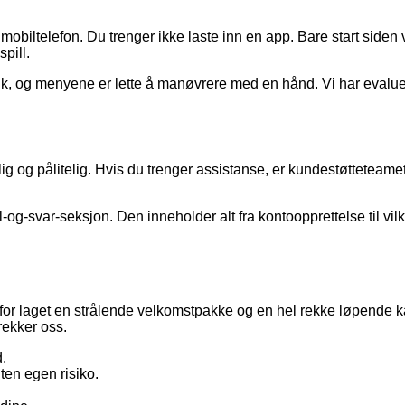
 for mobiltelefon. Du trenger ikke laste inn en app. Bare start side
pill.
ruk, og menyene er lette å manøvrere med en hånd. Vi har evalue
 og pålitelig. Hvis du trenger assistanse, er kundestøtteteamet 
ål-og-svar-seksjon. Den inneholder alt fra kontoopprettelse til vi
Derfor laget en strålende velkomstpakke og en hel rekke løpende k
trekker oss.
d.
ten egen risiko.