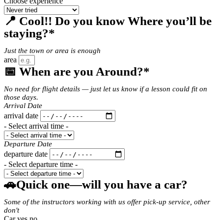
Choose experience
📍 Cool!! Do you know Where you’ll be
staying?*
Just the town or area is enough
area
📅 When are you Around?*
No need for flight details — just let us know if a lesson could fit on
those days.
Arrival Date
arrival date
- Select arrival time -
Departure Date
departure date
- Select departure time -
🚗Quick one—will you have a car?
Some of the instructors working with us offer pick-up service, other
don't
Car yes no