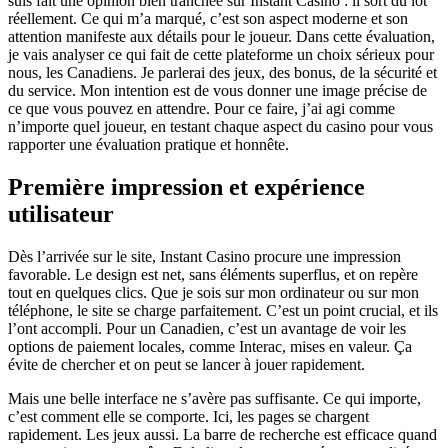
suis fait une opinion bien tranchée sur Instant Casino : il sort du lot
réellement. Ce qui m’a marqué, c’est son aspect moderne et son
attention manifeste aux détails pour le joueur. Dans cette évaluation,
je vais analyser ce qui fait de cette plateforme un choix sérieux pour
nous, les Canadiens. Je parlerai des jeux, des bonus, de la sécurité et
du service. Mon intention est de vous donner une image précise de
ce que vous pouvez en attendre. Pour ce faire, j’ai agi comme
n’importe quel joueur, en testant chaque aspect du casino pour vous
rapporter une évaluation pratique et honnête.
Première impression et expérience
utilisateur
Dès l’arrivée sur le site, Instant Casino procure une impression
favorable. Le design est net, sans éléments superflus, et on repère
tout en quelques clics. Que je sois sur mon ordinateur ou sur mon
téléphone, le site se charge parfaitement. C’est un point crucial, et ils
l’ont accompli. Pour un Canadien, c’est un avantage de voir les
options de paiement locales, comme Interac, mises en valeur. Ça
évite de chercher et on peut se lancer à jouer rapidement.
Mais une belle interface ne s’avère pas suffisante. Ce qui importe,
c’est comment elle se comporte. Ici, les pages se chargent
rapidement. Les jeux aussi. La barre de recherche est efficace quand