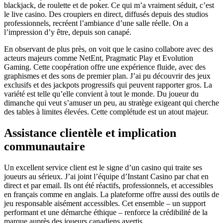
blackjack, de roulette et de poker. Ce qui m’a vraiment séduit, c’est
le live casino. Des croupiers en direct, diffusés depuis des studios
professionnels, recréent l’ambiance d’une salle réelle. On a
l’impression d’y être, depuis son canapé.
En observant de plus près, on voit que le casino collabore avec des
acteurs majeurs comme NetEnt, Pragmatic Play et Evolution
Gaming. Cette coopération offre une expérience fluide, avec des
graphismes et des sons de premier plan. J’ai pu découvrir des jeux
exclusifs et des jackpots progressifs qui peuvent rapporter gros. La
variété est telle qu’elle convient à tout le monde. Du joueur du
dimanche qui veut s’amuser un peu, au stratège exigeant qui cherche
des tables à limites élevées. Cette complétude est un atout majeur.
Assistance clientèle et implication
communautaire
Un excellent service client est le signe d’un casino qui traite ses
joueurs au sérieux. J’ai joint l’équipe d’Instant Casino par chat en
direct et par email. Ils ont été réactifs, professionnels, et accessibles
en français comme en anglais. La plateforme offre aussi des outils de
jeu responsable aisément accessibles. Cet ensemble – un support
performant et une démarche éthique – renforce la crédibilité de la
marque auprès des joueurs canadiens avertis.