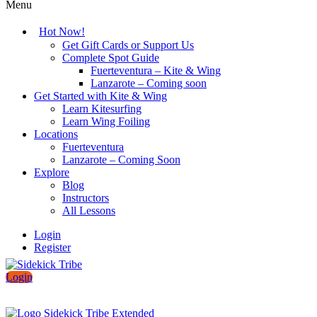
Menu
Hot Now!
Get Gift Cards or Support Us
Complete Spot Guide
Fuerteventura – Kite & Wing
Lanzarote – Coming soon
Get Started with Kite & Wing
Learn Kitesurfing
Learn Wing Foiling
Locations
Fuerteventura
Lanzarote – Coming Soon
Explore
Blog
Instructors
All Lessons
Login
Register
Login