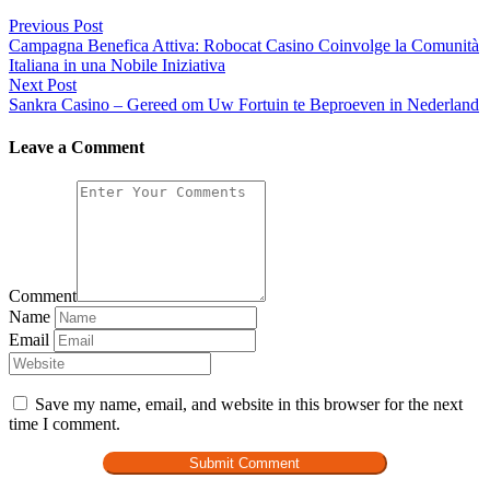
Post
Previous Post
Campagna Benefica Attiva: Robocat Casino Coinvolge la Comunità
navigation
Italiana in una Nobile Iniziativa
Next Post
Sankra Casino – Gereed om Uw Fortuin te Beproeven in Nederland
Leave a Comment
Comment
Name
Email
Save my name, email, and website in this browser for the next
time I comment.