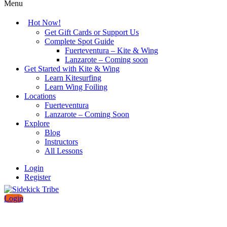
Menu
Hot Now!
Get Gift Cards or Support Us
Complete Spot Guide
Fuerteventura – Kite & Wing
Lanzarote – Coming soon
Get Started with Kite & Wing
Learn Kitesurfing
Learn Wing Foiling
Locations
Fuerteventura
Lanzarote – Coming Soon
Explore
Blog
Instructors
All Lessons
Login
Register
Login