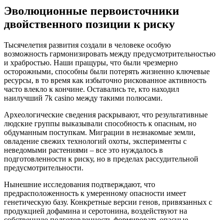
Эволюционные первоисточники
двойственного позиции к риску
Тысячелетия развития создали в человеке особую
возможность гармонизировать между предусмотрительностью
и храбростью. Наши пращуры, что были чрезмерно
осторожными, способны были потерять жизненно ключевые
ресурсы, в то время как избыточно рискованное активность
часто влекло к кончине. Оставались те, кто находил
наилучший 7k casino между такими полюсами.
Археологические сведения раскрывают, что результативные
людские группы выказывали способность к опасным, но
обдуманным поступкам. Миграции в незнакомые земли,
овладение свежих технологий охоты, эксперименты с
неведомыми растениями – все это нуждалось в
подготовленности к риску, но в пределах рассудительной
предусмотрительности.
Нынешние исследования подтверждают, что
предрасположенность к умеренному опасности имеет
генетическую базу. Конкретные версии генов, привязанных с
продукцией дофамина и серотонина, воздействуют на
собственную подготовленность формировать опасные