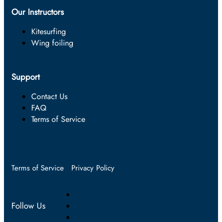
Our Instructors
Kitesurfing
Wing foiling
Support
Contact Us
FAQ
Terms of Service
Terms of Service
Privacy Policy
Follow Us