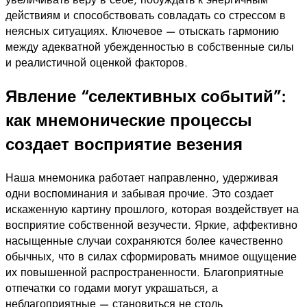
действиям и способствовать совладать со стрессом в
неясных ситуациях. Ключевое — отыскать гармонию
между адекватной убежденностью в собственные силы
и реалистичной оценкой факторов.
Явление “селективных событий”:
как мнемонические процессы
создает восприятие везения
Наша мнемоника работает направленно, удерживая
одни воспоминания и забывая прочие. Это создает
искаженную картину прошлого, которая воздействует на
восприятие собственной везучести. Яркие, аффективно
насыщенные случаи сохраняются более качественно
обычных, что в силах сформировать мнимое ощущение
их повышенной распространенности. Благоприятные
отпечатки со годами могут украшаться, а
неблагоприятные — становиться не столь