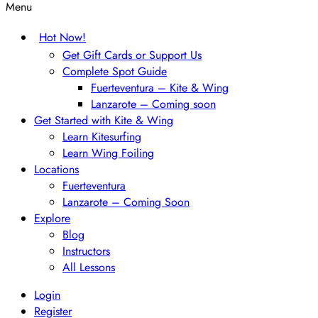
Menu
Hot Now!
Get Gift Cards or Support Us
Complete Spot Guide
Fuerteventura – Kite & Wing
Lanzarote – Coming soon
Get Started with Kite & Wing
Learn Kitesurfing
Learn Wing Foiling
Locations
Fuerteventura
Lanzarote – Coming Soon
Explore
Blog
Instructors
All Lessons
Login
Register