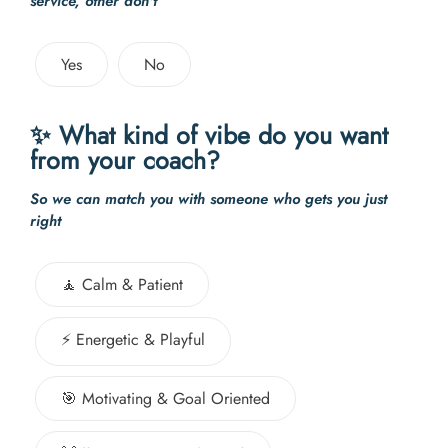
service, other don't
Yes
No
✨ What kind of vibe do you want
from your coach?
So we can match you with someone who gets you just
right
🧘 Calm & Patient
⚡️ Energetic & Playful
🎯 Motivating & Goal Oriented