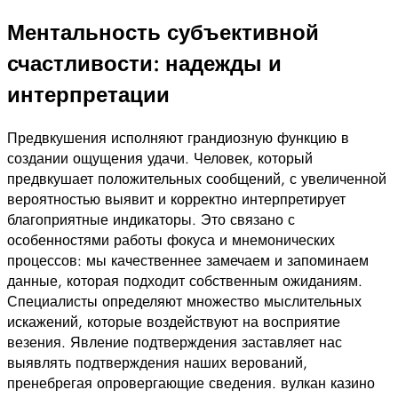
Ментальность субъективной
счастливости: надежды и
интерпретации
Предвкушения исполняют грандиозную функцию в
создании ощущения удачи. Человек, который
предвкушает положительных сообщений, с увеличенной
вероятностью выявит и корректно интерпретирует
благоприятные индикаторы. Это связано с
особенностями работы фокуса и мнемонических
процессов: мы качественнее замечаем и запоминаем
данные, которая подходит собственным ожиданиям.
Специалисты определяют множество мыслительных
искажений, которые воздействуют на восприятие
везения. Явление подтверждения заставляет нас
выявлять подтверждения наших верований,
пренебрегая опровергающие сведения. вулкан казино