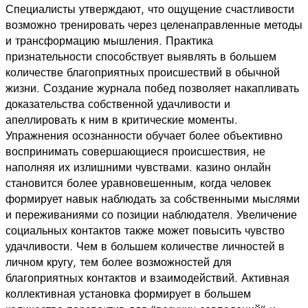
Специалисты утверждают, что ощущение счастливости
возможно тренировать через целенаправленные методы
и трансформацию мышления. Практика
признательности способствует выявлять в большем
количестве благоприятных происшествий в обычной
жизни. Создание журнала побед позволяет накапливать
доказательства собственной удачливости и
апеллировать к ним в критические моменты.
Упражнения осознанности обучает более объективно
воспринимать совершающиеся происшествия, не
наполняя их излишними чувствами. казино онлайн
становится более уравновешенным, когда человек
формирует навык наблюдать за собственными мыслями
и переживаниями со позиции наблюдателя. Увеличение
социальных контактов также может повысить чувство
удачливости. Чем в большем количестве личностей в
личном кругу, тем более возможностей для
благоприятных контактов и взаимодействий. Активная
коллективная установка формирует в большем