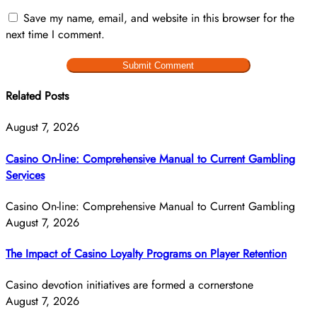
Save my name, email, and website in this browser for the
next time I comment.
Related Posts
August 7, 2026
Casino On-line: Comprehensive Manual to Current Gambling
Services
Casino On-line: Comprehensive Manual to Current Gambling
August 7, 2026
The Impact of Casino Loyalty Programs on Player Retention
Casino devotion initiatives are formed a cornerstone
August 7, 2026