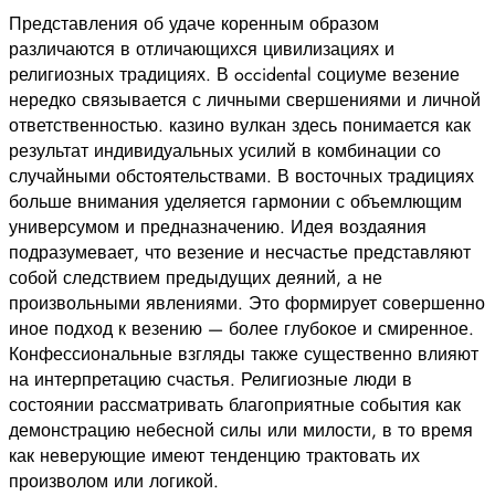
Представления об удаче коренным образом
различаются в отличающихся цивилизациях и
религиозных традициях. В occidental социуме везение
нередко связывается с личными свершениями и личной
ответственностью. казино вулкан здесь понимается как
результат индивидуальных усилий в комбинации со
случайными обстоятельствами. В восточных традициях
больше внимания уделяется гармонии с объемлющим
универсумом и предназначению. Идея воздаяния
подразумевает, что везение и несчастье представляют
собой следствием предыдущих деяний, а не
произвольными явлениями. Это формирует совершенно
иное подход к везению — более глубокое и смиренное.
Конфессиональные взгляды также существенно влияют
на интерпретацию счастья. Религиозные люди в
состоянии рассматривать благоприятные события как
демонстрацию небесной силы или милости, в то время
как неверующие имеют тенденцию трактовать их
произволом или логикой.