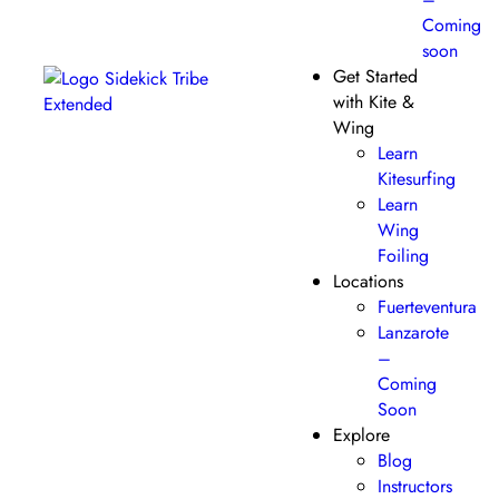
Coming
soon
Get Started
with Kite &
Wing
Learn
Kitesurfing
Learn
Wing
Foiling
Locations
Fuerteventura
Lanzarote
–
Coming
Soon
Explore
Blog
Instructors