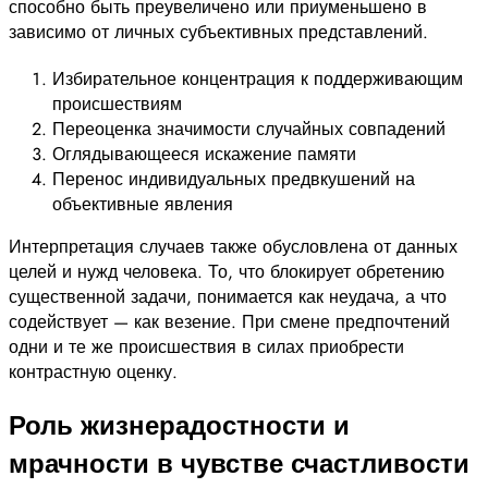
способно быть преувеличено или приуменьшено в
зависимо от личных субъективных представлений.
Избирательное концентрация к поддерживающим
происшествиям
Переоценка значимости случайных совпадений
Оглядывающееся искажение памяти
Перенос индивидуальных предвкушений на
объективные явления
Интерпретация случаев также обусловлена от данных
целей и нужд человека. То, что блокирует обретению
существенной задачи, понимается как неудача, а что
содействует — как везение. При смене предпочтений
одни и те же происшествия в силах приобрести
контрастную оценку.
Роль жизнерадостности и
мрачности в чувстве счастливости