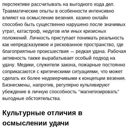
перспективе рассчитывать на выгодного хода дел.
Травматические опыты в особенности интенсивно
влияют на осмысление везения. казино онлайн
способно быть существенно нарушено после значимых
утрат, катастроф, недугов или иных кризисных
положений. Личность приступает понимать реальность
как непредсказуемое и рискованное пространство, где
благоприятные происшествия — редкая удача. Рабочая
активность также вырабатывает особый подход на
удачу. Медики, служители закона, пожарные постоянно
соприкасаются с критическими ситуациями, что может
сделать их более недоверчивыми к концепции везения.
Бизнесмены, напротив, регулярно культивируют
убеждение в личную способность “магнетизировать”
выгодные обстоятельства.
Культурные отличия в
осмыслении удачи