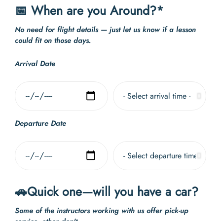
📅 When are you Around?*
No need for flight details — just let us know if a lesson
could fit on those days.
Arrival Date
Departure Date
🚗Quick one—will you have a car?
Some of the instructors working with us offer pick-up