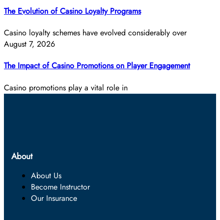
The Evolution of Casino Loyalty Programs
Casino loyalty schemes have evolved considerably over
August 7, 2026
The Impact of Casino Promotions on Player Engagement
Casino promotions play a vital role in
About
About Us
Become Instructor
Our Insurance