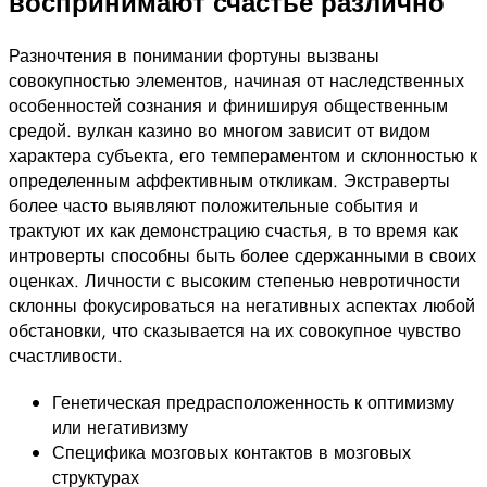
воспринимают счастье различно
Разночтения в понимании фортуны вызваны
совокупностью элементов, начиная от наследственных
особенностей сознания и финишируя общественным
средой. вулкан казино во многом зависит от видом
характера субъекта, его темпераментом и склонностью к
определенным аффективным откликам. Экстраверты
более часто выявляют положительные события и
трактуют их как демонстрацию счастья, в то время как
интроверты способны быть более сдержанными в своих
оценках. Личности с высоким степенью невротичности
склонны фокусироваться на негативных аспектах любой
обстановки, что сказывается на их совокупное чувство
счастливости.
Генетическая предрасположенность к оптимизму
или негативизму
Специфика мозговых контактов в мозговых
структурах