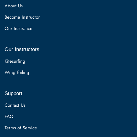
About Us
Become Instructor
Our Insurance
Our Instructors
Kitesurfing
Wing foiling
Support
Contact Us
FAQ
Terms of Service