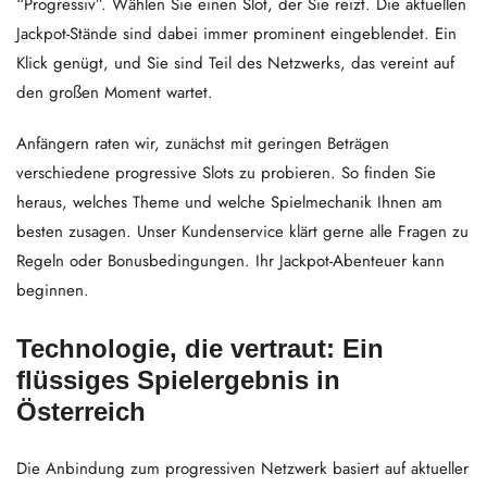
“Progressiv”. Wählen Sie einen Slot, der Sie reizt. Die aktuellen
Jackpot-Stände sind dabei immer prominent eingeblendet. Ein
Klick genügt, und Sie sind Teil des Netzwerks, das vereint auf
den großen Moment wartet.
Anfängern raten wir, zunächst mit geringen Beträgen
verschiedene progressive Slots zu probieren. So finden Sie
heraus, welches Theme und welche Spielmechanik Ihnen am
besten zusagen. Unser Kundenservice klärt gerne alle Fragen zu
Regeln oder Bonusbedingungen. Ihr Jackpot-Abenteuer kann
beginnen.
Technologie, die vertraut: Ein
flüssiges Spielergebnis in
Österreich
Die Anbindung zum progressiven Netzwerk basiert auf aktueller