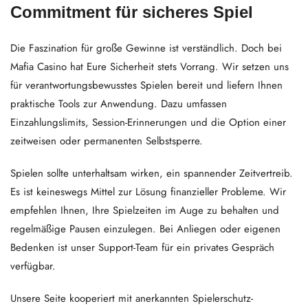
Commitment für sicheres Spiel
Die Faszination für große Gewinne ist verständlich. Doch bei
Mafia Casino hat Eure Sicherheit stets Vorrang. Wir setzen uns
für verantwortungsbewusstes Spielen bereit und liefern Ihnen
praktische Tools zur Anwendung. Dazu umfassen
Einzahlungslimits, Session-Erinnerungen und die Option einer
zeitweisen oder permanenten Selbstsperre.
Spielen sollte unterhaltsam wirken, ein spannender Zeitvertreib.
Es ist keineswegs Mittel zur Lösung finanzieller Probleme. Wir
empfehlen Ihnen, Ihre Spielzeiten im Auge zu behalten und
regelmäßige Pausen einzulegen. Bei Anliegen oder eigenen
Bedenken ist unser Support-Team für ein privates Gespräch
verfügbar.
Unsere Seite kooperiert mit anerkannten Spielerschutz-