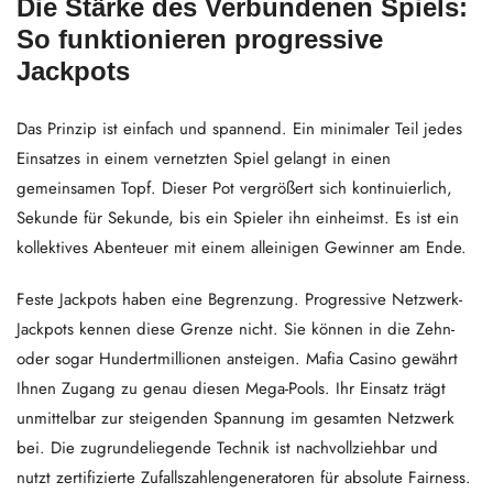
Die Stärke des Verbundenen Spiels:
So funktionieren progressive
Jackpots
Das Prinzip ist einfach und spannend. Ein minimaler Teil jedes
Einsatzes in einem vernetzten Spiel gelangt in einen
gemeinsamen Topf. Dieser Pot vergrößert sich kontinuierlich,
Sekunde für Sekunde, bis ein Spieler ihn einheimst. Es ist ein
kollektives Abenteuer mit einem alleinigen Gewinner am Ende.
Feste Jackpots haben eine Begrenzung. Progressive Netzwerk-
Jackpots kennen diese Grenze nicht. Sie können in die Zehn-
oder sogar Hundertmillionen ansteigen. Mafia Casino gewährt
Ihnen Zugang zu genau diesen Mega-Pools. Ihr Einsatz trägt
unmittelbar zur steigenden Spannung im gesamten Netzwerk
bei. Die zugrundeliegende Technik ist nachvollziehbar und
nutzt zertifizierte Zufallszahlengeneratoren für absolute Fairness.