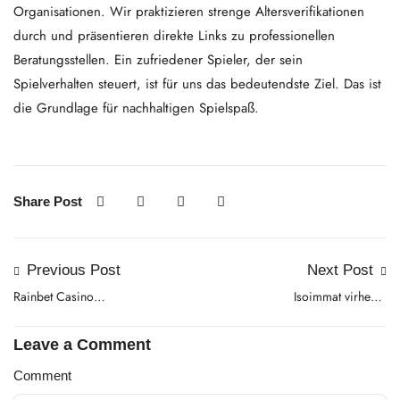
Organisationen. Wir praktizieren strenge Altersverifikationen
durch und präsentieren direkte Links zu professionellen
Beratungsstellen. Ein zufriedener Spieler, der sein
Spielverhalten steuert, ist für uns das bedeutendste Ziel. Das ist
die Grundlage für nachhaltigen Spielspaß.
Share Post
Previous Post
Next Post
Rainbet Casino
Isoimmat virheeni
transforme l’expérience
Azurslot Casinolla –
mobile en Belgique
Oppitunteja suomalaisille
Leave a Comment
pelaajille
Comment