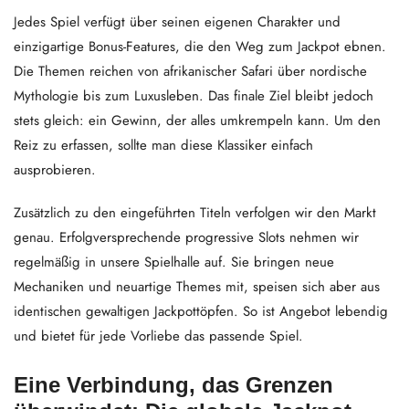
Jedes Spiel verfügt über seinen eigenen Charakter und
einzigartige Bonus-Features, die den Weg zum Jackpot ebnen.
Die Themen reichen von afrikanischer Safari über nordische
Mythologie bis zum Luxusleben. Das finale Ziel bleibt jedoch
stets gleich: ein Gewinn, der alles umkrempeln kann. Um den
Reiz zu erfassen, sollte man diese Klassiker einfach
ausprobieren.
Zusätzlich zu den eingeführten Titeln verfolgen wir den Markt
genau. Erfolgversprechende progressive Slots nehmen wir
regelmäßig in unsere Spielhalle auf. Sie bringen neue
Mechaniken und neuartige Themes mit, speisen sich aber aus
identischen gewaltigen Jackpottöpfen. So ist Angebot lebendig
und bietet für jede Vorliebe das passende Spiel.
Eine Verbindung, das Grenzen