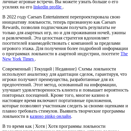
личные игровые встречи. Вы можете узнать больше о его
усилиях на его
linkedin profile
.
В 2022 году Caesars Entertainment перепроектировала свою
инициативу лояльности, теперь признанную как Caesars
Rewards, позволив подписчикам получать результаты не
только для азартных игр, но и для проживания ночей, ужины
и развлечений. Эта целостная стратегия вдохновляет
посетителей взаимодействовать с компанией за пределами
игрового этажа. Для получения более подробной информации
о программах лояльности в азартной индустрии, посетите
The
New York Times
.
Современный | Текущий | Недавние} Схемы лояльности
используют аналитику для адаптации сделок, гарантируя, что
игроки получают преимущества, разработанные для их
предпочтений. Этот метод, основанный на информации,
улучшает удовлетворенность клиента и повышает вероятность
повторных посещений. Кроме того, многие казино в
настоящее время включают портативные приложения,
которые позволяют участникам следить за своими оценками и
плавно требовать стимулов. Выявить творческие программы
лояльности в
казино pinko онлайн
.
В то время как | Хотя | Хотя программы лояльности