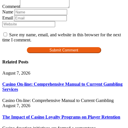
Comment
Name
Email
Save my name, email, and website in this browser for the next
time I comment.
Related Posts
August 7, 2026
Casino On-line: Comprehensive Manual to Current Gambling
Services
Casino On-line: Comprehensive Manual to Current Gambling
August 7, 2026
The Impact of Casino Loyalty Programs on Player Retention