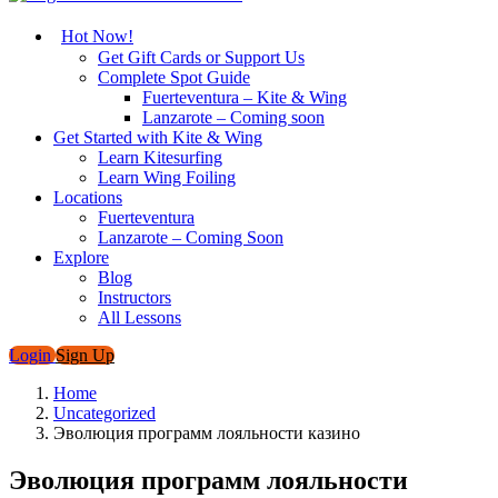
Hot Now!
Get Gift Cards or Support Us
Complete Spot Guide
Fuerteventura – Kite & Wing
Lanzarote – Coming soon
Get Started with Kite & Wing
Learn Kitesurfing
Learn Wing Foiling
Locations
Fuerteventura
Lanzarote – Coming Soon
Explore
Blog
Instructors
All Lessons
Login
Sign Up
Home
Uncategorized
Эволюция программ лояльности казино
Эволюция программ лояльности