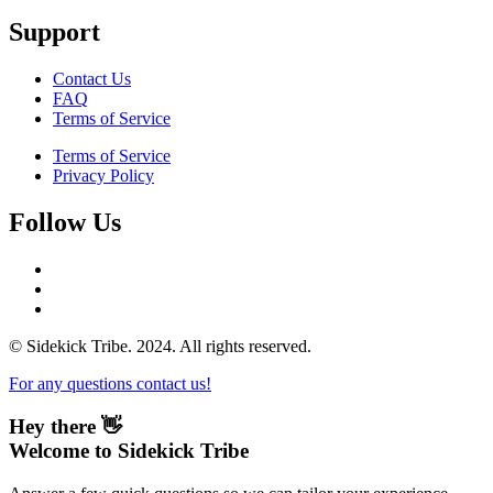
Support
Contact Us
FAQ
Terms of Service
Terms of Service
Privacy Policy
Follow Us
© Sidekick Tribe. 2024. All rights reserved.
For any questions contact us!
Hey there 👋
Welcome to Sidekick Tribe