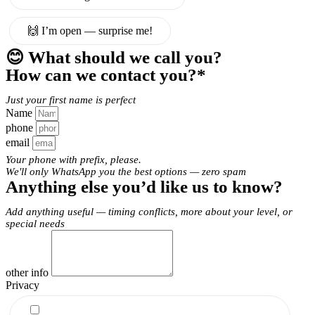
🙌 I’m open — surprise me!
😊 What should we call you?
How can we contact you?*
Just your first name is perfect
Name
phone
email
Your phone with prefix, please.
We'll only WhatsApp you the best options — zero spam
Anything else you’d like us to know?
Add anything useful — timing conflicts, more about your level, or
special needs
other info
Privacy