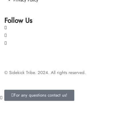
Privacy Policy
Follow Us
© Sidekick Tribe. 2024. All rights reserved.
For any questions contact us!