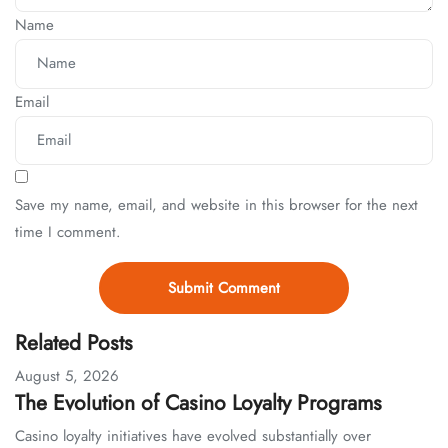
Name
Email
Save my name, email, and website in this browser for the next
time I comment.
Related Posts
August 5, 2026
The Evolution of Casino Loyalty Programs
Casino loyalty initiatives have evolved substantially over