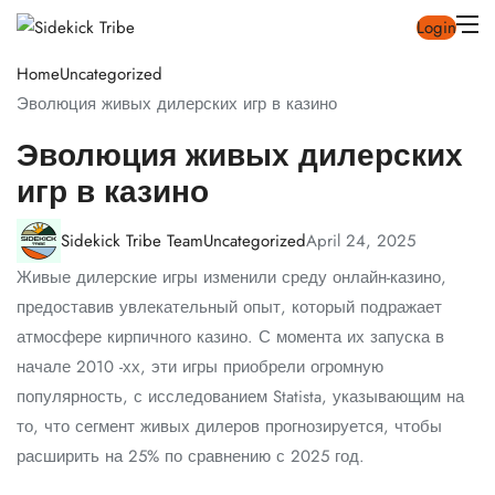
Login
Home
Uncategorized
Эволюция живых дилерских игр в казино
Эволюция живых дилерских
игр в казино
Sidekick Tribe Team
Uncategorized
April 24, 2025
Живые дилерские игры изменили среду онлайн-казино,
предоставив увлекательный опыт, который подражает
атмосфере кирпичного казино. С момента их запуска в
начале 2010 -хх, эти игры приобрели огромную
популярность, с исследованием Statista, указывающим на
то, что сегмент живых дилеров прогнозируется, чтобы
расширить на 25% по сравнению с 2025 год.