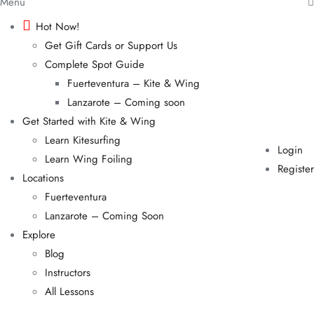
Menu
Hot Now!
Get Gift Cards or Support Us
Complete Spot Guide
Fuerteventura – Kite & Wing
Lanzarote – Coming soon
Get Started with Kite & Wing
Learn Kitesurfing
Login
Learn Wing Foiling
Register
Locations
Fuerteventura
Lanzarote – Coming Soon
Explore
Blog
Instructors
All Lessons