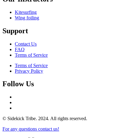
Kitesurfing
Wing foiling
Support
Contact Us
FAQ
Terms of Service
Terms of Service
Privacy Policy
Follow Us
© Sidekick Tribe. 2024. All rights reserved.
For any questions contact us!