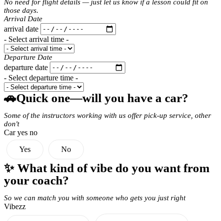
No need for flight details — just let us know if a lesson could fit on
those days.
Arrival Date
arrival date
- Select arrival time -
Departure Date
departure date
- Select departure time -
🚗Quick one—will you have a car?
Some of the instructors working with us offer pick-up service, other
don't
Car yes no
Yes
No
✨ What kind of vibe do you want from
your coach?
So we can match you with someone who gets you just right
Vibezz