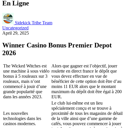
En Ligne
Sidekick Tribe Team
Uncategorized
April 29, 2025
Winner Casino Bonus Premier Depot
2026
The Wicked Witches est
Alors que gagner est l’objectif, jouer
une machine à sous vidéo
roulette en direct france le dépôt que
bonus à 5 rouleaux sur 3
vous devez effectuer en vue de
rouleaux, mais n’ont
bénéficier de cette option doit être d’au
commencé à jouir d’une
moins 11 EUR alors que le montant
grande popularité que
maximum du dépôt doit être égal à 200
dans les années 2023.
EUR.
Le club lui-même est un lieu
spécialement conçu et se trouve à
Les nouvelles
proximité de tous les magasins de détail
technologies dans les
de la ville ainsi que d’une gamme de
casinos modernes.
cafés, vous pouvez commencer à jouer