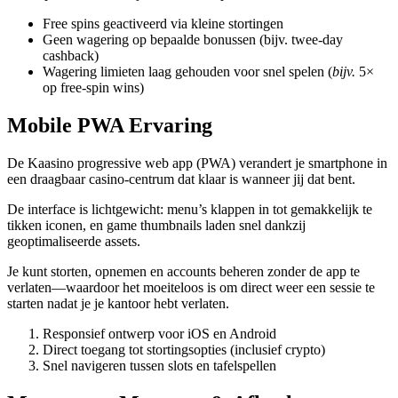
Free spins geactiveerd via kleine stortingen
Geen wagering op bepaalde bonussen (bijv. twee‑day
cashback)
Wagering limieten laag gehouden voor snel spelen (
bijv.
5×
op free‑spin wins)
Mobile PWA Ervaring
De Kaasino progressive web app (PWA) verandert je smartphone in
een draagbaar casino‑centrum dat klaar is wanneer jij dat bent.
De interface is lichtgewicht: menu’s klappen in tot gemakkelijk te
tikken iconen, en game thumbnails laden snel dankzij
geoptimaliseerde assets.
Je kunt storten, opnemen en accounts beheren zonder de app te
verlaten—waardoor het moeiteloos is om direct weer een sessie te
starten nadat je je kantoor hebt verlaten.
Responsief ontwerp voor iOS en Android
Direct toegang tot stortingsopties (inclusief crypto)
Snel navigeren tussen slots en tafelspellen