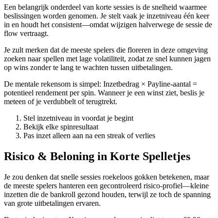
Een belangrijk onderdeel van korte sessies is de snelheid waarmee
beslissingen worden genomen. Je stelt vaak je inzetniveau één keer
in en houdt het consistent—omdat wijzigen halverwege de sessie de
flow vertraagt.
Je zult merken dat de meeste spelers die floreren in deze omgeving
zoeken naar spellen met lage volatiliteit, zodat ze snel kunnen jagen
op wins zonder te lang te wachten tussen uitbetalingen.
De mentale rekensom is simpel: Inzetbedrag × Payline-aantal =
potentieel rendement per spin. Wanneer je een winst ziet, beslis je
meteen of je verdubbelt of terugtrekt.
Stel inzetniveau in voordat je begint
Bekijk elke spinresultaat
Pas inzet alleen aan na een streak of verlies
Risico & Beloning in Korte Spelletjes
Je zou denken dat snelle sessies roekeloos gokken betekenen, maar
de meeste spelers hanteren een gecontroleerd risico‑profiel—kleine
inzetten die de bankroll gezond houden, terwijl ze toch de spanning
van grote uitbetalingen ervaren.