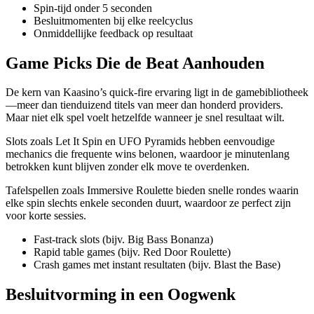
Spin-tijd onder 5 seconden
Besluitmomenten bij elke reelcyclus
Onmiddellijke feedback op resultaat
Game Picks Die de Beat Aanhouden
De kern van Kaasino’s quick‑fire ervaring ligt in de gamebibliotheek
—meer dan tienduizend titels van meer dan honderd providers.
Maar niet elk spel voelt hetzelfde wanneer je snel resultaat wilt.
Slots zoals Let It Spin en UFO Pyramids hebben eenvoudige
mechanics die frequente wins belonen, waardoor je minutenlang
betrokken kunt blijven zonder elk move te overdenken.
Tafelspellen zoals Immersive Roulette bieden snelle rondes waarin
elke spin slechts enkele seconden duurt, waardoor ze perfect zijn
voor korte sessies.
Fast‑track slots (bijv. Big Bass Bonanza)
Rapid table games (bijv. Red Door Roulette)
Crash games met instant resultaten (bijv. Blast the Base)
Besluitvorming in een Oogwenk