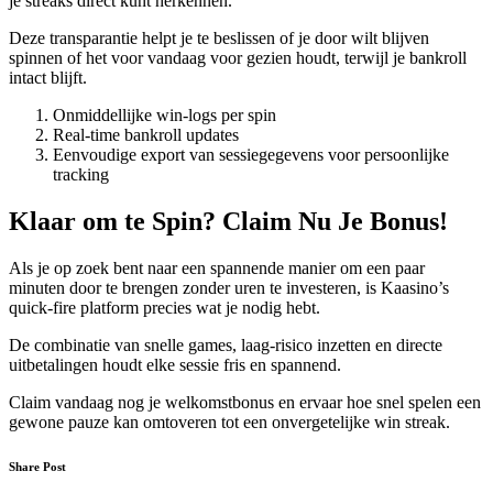
je streaks direct kunt herkennen.
Deze transparantie helpt je te beslissen of je door wilt blijven
spinnen of het voor vandaag voor gezien houdt, terwijl je bankroll
intact blijft.
Onmiddellijke win-logs per spin
Real‑time bankroll updates
Eenvoudige export van sessiegegevens voor persoonlijke
tracking
Klaar om te Spin? Claim Nu Je Bonus!
Als je op zoek bent naar een spannende manier om een paar
minuten door te brengen zonder uren te investeren, is Kaasino’s
quick‑fire platform precies wat je nodig hebt.
De combinatie van snelle games, laag‑risico inzetten en directe
uitbetalingen houdt elke sessie fris en spannend.
Claim vandaag nog je welkomstbonus en ervaar hoe snel spelen een
gewone pauze kan omtoveren tot een onvergetelijke win streak.
Share Post