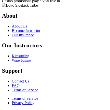
Casino promotions play a vital role in
About
About Us
Become Instructor
Our Insurance
Our Instructors
Kitesurfing
Wing foiling
Support
Contact Us
FAQ
Terms of Service
Terms of Service
Privacy Policy