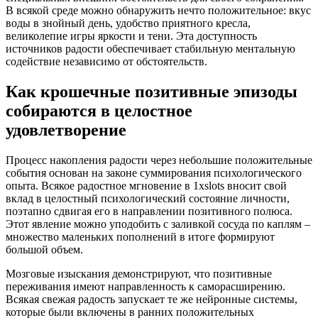
В всякой среде можно обнаружить нечто положительное: вкус
воды в знойный день, удобство приятного кресла,
великолепие игры яркости и тени. Эта доступность
источников радости обеспечивает стабильную ментальную
содействие независимо от обстоятельств.
Как крошечные позитивные эпизоды
собираются в целостное
удовлетворение
Процесс накопления радости через небольшие положительные
события основан на законе суммирования психологического
опыта. Всякое радостное мгновение в 1xslots вносит свой
вклад в целостный психологический состояние личности,
поэтапно сдвигая его в направлении позитивного полюса.
Этот явление можно уподобить с заливкой сосуда по каплям –
множество маленьких пополнений в итоге формируют
большой объем.
Мозговые изыскания демонстрируют, что позитивные
переживания имеют направленность к саморасширению.
Всякая свежая радость запускает те же нейронные системы,
которые были включены в ранних положительных