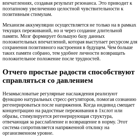
впечатлениях, создавая результат резонанса. Это приводит к
поэтапному увеличению целостной чувствительности к
позитивным стимулам.
Механизм аккумуляции осуществляется не только на в рамках
текущих переживаний, но и через создание длительной
памяти. Мозг формирует большую базу данных
положительных впечатлений, которая выступает ресурсом для
сохранения позитивного настроения в будущем. Чем больше
таких памяти собрано, тем удобнее личности возвращать
положительное положение после трудностей.
Отчего простые радости способствуют
справляться со давлением
Незамысловатые регулярные наслаждения реализуют
функцию натуральных стресс-регуляторов, помогая сознанию
регенерироваться после напряжения. Когда индивид смещает
концентрацию на радостные переживания в 1хслот или
образы, стимулируется регенерирующая структура,
отвечающая за расслабление и возвращение в норму. Этот
система сопротивляется напряженной отклику на
организменном уровне.