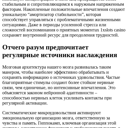
стабильным и сопротивляющимся к наружным напряженным
факторам. Накопленные положительные впечатления создают
уникальную “амортизатор стабильности”, которая
способствует управляться с проблематичными жизненными
ситуациями. Даже в периоды усиленной стресса или
сложностей воспоминания о приятных моментах 1xslots casino
сохраняет внутренний ресурс для преодоления трудностей.
Отчего разум предпочитает
регулярные источники наслаждения
Мозговая архитектура нашего мозга развивалась таким
манером, чтобы наиболее эффективно обрабатывать и
сохранять информацию о источниках удовольствия. Частые
благоприятные стимулы создают более стойкие нервные
связи, чем единичные, но интенсивные впечатления. Это
объясняется законом нейронной адаптивности –
способностью нервных клеток усиливать контакты при
регулярной активации.
Систематические микроудовольствия активируют
эмоциональную организацию мозга, ответственную за
чувства и память. Гиппокамп, ключевая организация этой