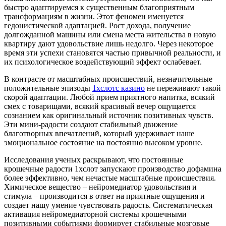
быстро адаптируемся к существенным благоприятным
трансформациям в жизни. Этот феномен именуется
гедонистической адаптацией. Рост дохода, получение
долгожданной машины или смена места жительства в новую
квартиру дают удовольствие лишь недолго. Через некоторое
время эти успехи становятся частью привычной реальности, и
их психологическое воздействующий эффект ослабевает.
В контрасте от масштабных происшествий, незначительные
положительные эпизоды
1хслотс казино
не переживают такой
скорой адаптации. Любой прием приятного напитка, всякий
смех с товарищами, всякий красивый вечер ощущается
сознанием как оригинальный источник позитивных чувств.
Эти мини-радости создают стабильный движение
благотворных впечатлений, который удерживает наше
эмоциональное состояние на постоянно высоком уровне.
Исследования ученых раскрывают, что постоянные
крошечные радости 1хслот запускают производство дофамина
более эффективно, чем нечастые масштабные происшествия.
Химическое вещество – нейромедиатор удовольствия и
стимула – производится в ответ на приятные ощущения и
создает нашу умение чувствовать радость. Систематическая
активация нейромедиаторной системы крошечными
позитивными событиями формирует стабильные мозговые