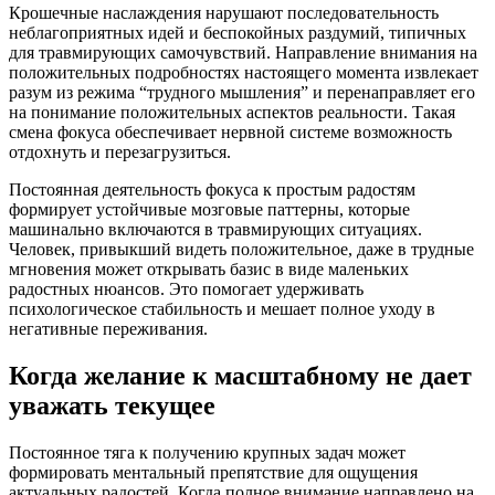
Крошечные наслаждения нарушают последовательность
неблагоприятных идей и беспокойных раздумий, типичных
для травмирующих самочувствий. Направление внимания на
положительных подробностях настоящего момента извлекает
разум из режима “трудного мышления” и перенаправляет его
на понимание положительных аспектов реальности. Такая
смена фокуса обеспечивает нервной системе возможность
отдохнуть и перезагрузиться.
Постоянная деятельность фокуса к простым радостям
формирует устойчивые мозговые паттерны, которые
машинально включаются в травмирующих ситуациях.
Человек, привыкший видеть положительное, даже в трудные
мгновения может открывать базис в виде маленьких
радостных нюансов. Это помогает удерживать
психологическое стабильность и мешает полное уходу в
негативные переживания.
Когда желание к масштабному не дает
уважать текущее
Постоянное тяга к получению крупных задач может
формировать ментальный препятствие для ощущения
актуальных радостей. Когда полное внимание направлено на