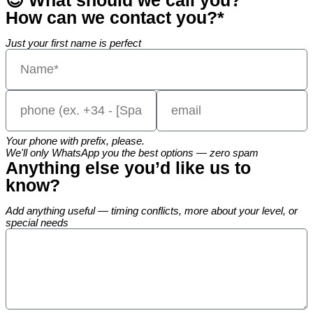
😊 What should we call you?
How can we contact you?*
Just your first name is perfect
Your phone with prefix, please.
We'll only WhatsApp you the best options — zero spam
Anything else you’d like us to
know?
Add anything useful — timing conflicts, more about your level, or
special needs