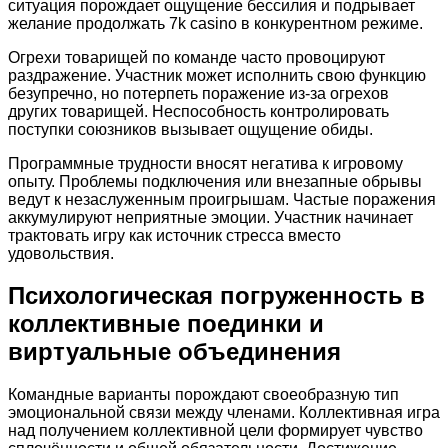
ситуация порождает ощущение бессилия и подрывает
желание продолжать 7k casino в конкурентном режиме.
Огрехи товарищей по команде часто провоцируют
раздражение. Участник может исполнить свою функцию
безупречно, но потерпеть поражение из-за огрехов
других товарищей. Неспособность контролировать
поступки союзников вызывает ощущение обиды.
Программные трудности вносят негатива к игровому
опыту. Проблемы подключения или внезапные обрывы
ведут к незаслуженным проигрышам. Частые поражения
аккумулируют неприятные эмоции. Участник начинает
трактовать игру как источник стресса вместо
удовольствия.
Психологическая погруженность в
коллективные поединки и
виртуальные объединения
Командные варианты порождают своеобразную тип
эмоциональной связи между членами. Коллективная игра
над получением коллективной цели формирует чувство