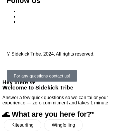
Follow Us
© Sidekick Tribe. 2024. All rights reserved.
For any questions contact us!
Hey there 👋
Welcome to Sidekick Tribe
Answer a few quick questions so we can tailor your
experience — zero commitment and takes 1 minute
🌊 What are you here for?*
Kitesurfing
Wingfoiling