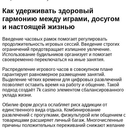
Как удерживать здоровый
гармонию между играми, досугом
и настоящей жизнью
Введение часовых рамок помогает регулировать
продолжительность игровых сессий. Введение строгих
ограничений предотвращает излишнее увлечение.
Использование будильников организует и помогает
своевременно переключаться на иные занятия.
Распределение игрового часов в совокупном плане
гарантирует равномерное размещение занятий.
Выделение чётких времени для цифровых развлечений
позволяет оставить время на работу и общение. Такой
подход создаёт 7k casino элементом сбалансированного
уклада жизни.
Обилие форм досуга ослабляет риск аддикции от
единственного вида отдыха. Комбинирование
развлечений с прогулками, физкультурой или общением с
товарищами расширяет личный багаж. Многочисленные
причины положительных переживаний снижают желание