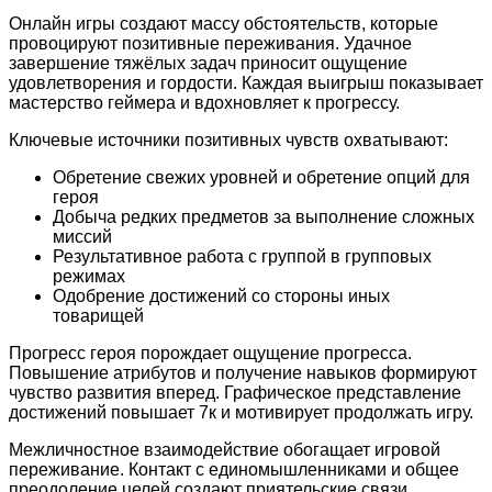
Онлайн игры создают массу обстоятельств, которые
провоцируют позитивные переживания. Удачное
завершение тяжёлых задач приносит ощущение
удовлетворения и гордости. Каждая выигрыш показывает
мастерство геймера и вдохновляет к прогрессу.
Ключевые источники позитивных чувств охватывают:
Обретение свежих уровней и обретение опций для
героя
Добыча редких предметов за выполнение сложных
миссий
Результативное работа с группой в групповых
режимах
Одобрение достижений со стороны иных
товарищей
Прогресс героя порождает ощущение прогресса.
Повышение атрибутов и получение навыков формируют
чувство развития вперед. Графическое представление
достижений повышает 7к и мотивирует продолжать игру.
Межличностное взаимодействие обогащает игровой
переживание. Контакт с единомышленниками и общее
преодоление целей создают приятельские связи.