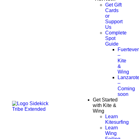
Get Gift
Cards
or
Support
Us
Complete
Spot
Guide
Fuerteven
–
Kite
&
Wing
Lanzarot
–
Coming
soon
Get Started
with Kite &
Wing
Learn
Kitesurfing
Learn
Wing
Foiling