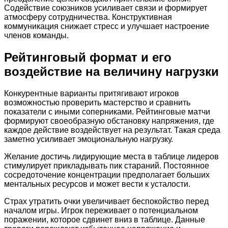
Содействие союзников усиливает связи и формирует
атмосферу сотрудничества. Конструктивная
коммуникация снижает стресс и улучшает настроение
членов команды.
Рейтинговый формат и его
воздействие на величину нагрузки
Конкурентные варианты притягивают игроков
возможностью проверить мастерство и сравнить
показатели с иными соперниками. Рейтинговые матчи
формируют своеобразную обстановку напряжения, где
каждое действие воздействует на результат. Такая среда
заметно усиливает эмоциональную нагрузку.
Желание достичь лидирующие места в таблице лидеров
стимулирует прикладывать пик стараний. Постоянное
сосредоточение концентрации предполагает больших
ментальных ресурсов и может вести к усталости.
Страх утратить очки увеличивает беспокойство перед
началом игры. Игрок переживает о потенциальном
поражении, которое сдвинет вниз в таблице. Данные