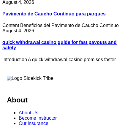
August 4, 2026
Pavimento de Caucho Continuo para parques
Content Beneficios del Pavimento de Caucho Continuo
August 4, 2026
quick withdrawal casino guide for fast payouts and
safety
Introduction A quick withdrawal casino promises faster
About
About Us
Become Instructor
Our Insurance