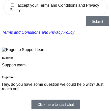
I accept your Terms and Conditions and Privacy
Policy
Submit
Terms and Conditions and Privacy Policy
Eugenio
Support team
Eugenio
Hey, do you have some question we could help with? Just
reach out!
Click here to start chat