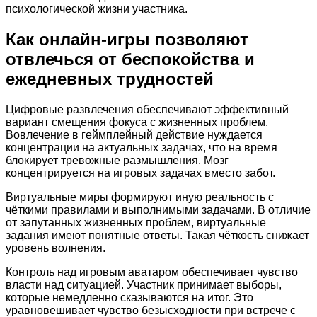
психологической жизни участника.
Как онлайн-игры позволяют
отвлечься от беспокойства и
ежедневных трудностей
Цифровые развлечения обеспечивают эффективный
вариант смещения фокуса с жизненных проблем.
Вовлечение в геймплейный действие нуждается
концентрации на актуальных задачах, что на время
блокирует тревожные размышления. Мозг
концентрируется на игровых задачах вместо забот.
Виртуальные миры формируют иную реальность с
чёткими правилами и выполнимыми задачами. В отличие
от запутанных жизненных проблем, виртуальные
задания имеют понятные ответы. Такая чёткость снижает
уровень волнения.
Контроль над игровым аватаром обеспечивает чувство
власти над ситуацией. Участник принимает выборы,
которые немедленно сказываются на итог. Это
уравновешивает чувство безысходности при встрече с