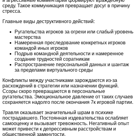
и агрессивные комментарии формируют враждебную
среду. Такое коммуникация превращает досуг в причину
стресса.
Главные виды деструктивного действий:
Ругательства игроков за огрехи или слабый уровень
мастерства
Намеренная преследование конкретных игроков
командой иных игроков
Подрыв командной деятельности и намеренное
создание трудностей соратникам
Распространение персональной данных и шантаж
за пределами виртуального среды
Конфликты между участниками зарождаются из-за
расхождений в стратегии или назначении функций.
Ссоры скоро превращаются в персональные
ругательства. Эмоциональное давление от таких случаев
сохраняется надолго после окончания 7к игровой партии.
Травля оказывает значительный шрам в психике
пострадавшего. Постоянная издевательства ослабляет
самооценку и вызывает тревожность. Негативный опыт
может привести к депрессивным расстройствам и
общественной замкнутости.