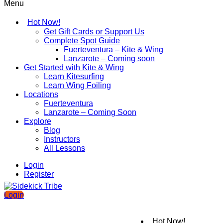
Menu
Hot Now!
Get Gift Cards or Support Us
Complete Spot Guide
Fuerteventura – Kite & Wing
Lanzarote – Coming soon
Get Started with Kite & Wing
Learn Kitesurfing
Learn Wing Foiling
Locations
Fuerteventura
Lanzarote – Coming Soon
Explore
Blog
Instructors
All Lessons
Login
Register
Login
Hot Now!