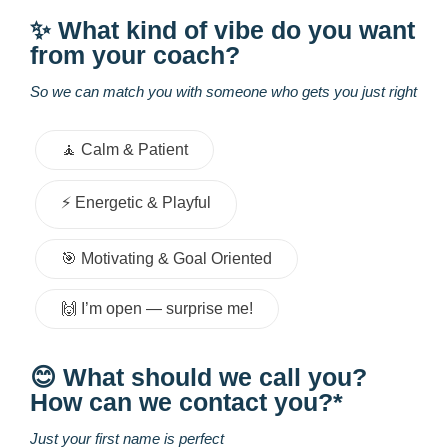
✨ What kind of vibe do you want
from your coach?
So we can match you with someone who gets you just right
🧘 Calm & Patient
⚡️ Energetic & Playful
🎯 Motivating & Goal Oriented
🙌 I’m open — surprise me!
😊 What should we call you?
How can we contact you?*
Just your first name is perfect