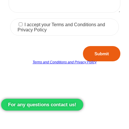
I accept your Terms and Conditions and
Privacy Policy
Submit
Terms and Conditions and Privacy Policy
For any questions contact us!