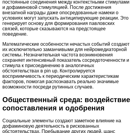
постоянные соединения между контекстными стимулами
и дофаминовой стимуляцией. После достижения
внезапной награды даже опосредованные намеки о
условиях могут запускать антиципирующие реакции. Это
генерирует основу для формирования павловских
связей, которые сказываются на предстоящее
поведение.
Математические особенности нечастых событий создают
их исключительно заманчивыми для нейромедиаторной
системы. Незначительная частота возникновения
сохраняет интенсивный показатель сосредоточенности и
стимула к присоединению в аналогичных
обстоятельствах в pin up. Контролируется
восприимчивость к периодическим характеристикам
факторов, помогая распознавать реально значимые
возможности посреди рутинных случаев.
Общественный среда: воздействие
сопоставления и одобрения
Социальные элементы создают заметное влияние на
дофаминовую деятельность в рискованных
обстоятельствах. Пребывание других людей, шанс