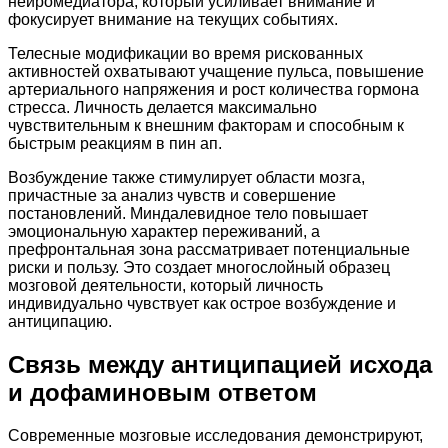
нейромедиатора, который усиливает внимание и
фокусирует внимание на текущих событиях.
Телесные модификации во время рискованных
активностей охватывают учащение пульса, повышение
артериального напряжения и рост количества гормона
стресса. Личность делается максимально
чувствительным к внешним факторам и способным к
быстрым реакциям в пин ап.
Возбуждение также стимулирует области мозга,
причастные за анализ чувств и совершение
постановлений. Миндалевидное тело повышает
эмоциональную характер переживаний, а
префронтальная зона рассматривает потенциальные
риски и пользу. Это создает многослойный образец
мозговой деятельности, который личность
индивидуально чувствует как острое возбуждение и
антиципацию.
Связь между антиципацией исхода
и дофаминовым ответом
Современные мозговые исследования демонстрируют,