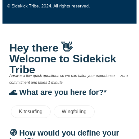
© Sidekick Tribe. 2024. All rights reserved.
Hey there 👋
Welcome to Sidekick
Tribe
Answer a few quick questions so we can tailor your experience — zero
commitment and takes 1 minute
🌊 What are you here for?*
Kitesurfing
Wingfoiling
🧭 How would you define your