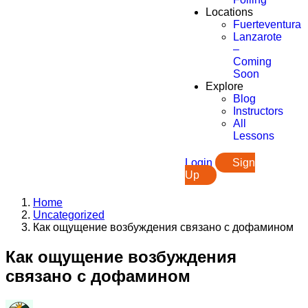
Locations
Fuerteventura
Lanzarote
–
Coming
Soon
Explore
Blog
Instructors
All
Lessons
Login
Sign
Up
Home
Uncategorized
Как ощущение возбуждения связано с дофамином
Как ощущение возбуждения
связано с дофамином