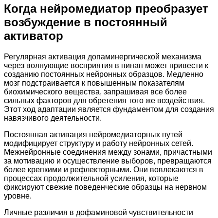
Когда нейромедиатор преобразует
возбуждение в постоянный
активатор
Регулярная активация допаминергической механизма
через волнующие восприятия в пинап может привести к
созданию постоянных нейронных образцов. Медленно
мозг подстраивается к повышенным показателям
биохимического вещества, запрашивая все более
сильных факторов для обретения того же воздействия.
Этот ход адаптации является фундаментом для создания
навязчивого деятельности.
Постоянная активация нейромедиаторных путей
модифицирует структуру и работу нейронных сетей.
Межнейронные соединения между зонами, причастными
за мотивацию и осуществление выборов, превращаются
более крепкими и рефлекторными. Они вовлекаются в
процессах продолжительной усиления, которые
фиксируют свежие поведенческие образцы на нервном
уровне.
Личные различия в дофаминовой чувствительности