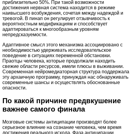
приблизительно 50%. При такой возможности
достижения нервная система находится в режиме
наивысшего возбуждения, сочетая между надеждой и
тревогой. В пинап он регулирует отзывчивость к
вероятностным модификациям и способствует
адаптироваться к многообразным уровням
непредсказуемости.
Адаптивное смысл этого механизма ассоциировано с
необходимостью удерживать исследовательское
поведение в ситуациях переменной обстановки.
Праотцы человека, которые продолжали находить
свежие области ресурсов, имели плюсы в выживании.
Современная нейромедиаторная структура поддержала
эту архаичную программу, принуждая нас обнаруживать
современные шансы и осуществлять обоснованные
опасности.
По какой причине предвкушение
важнее самого финала
Мозговые системы антиципации производят более
серьезное влияние на сознание человека, чем время
достижения реального исхода. Фаза антиципации