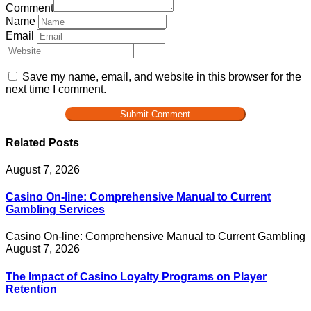
Comment
Name
Email
Save my name, email, and website in this browser for the
next time I comment.
Related Posts
August 7, 2026
Casino On-line: Comprehensive Manual to Current
Gambling Services
Casino On-line: Comprehensive Manual to Current Gambling
August 7, 2026
The Impact of Casino Loyalty Programs on Player
Retention