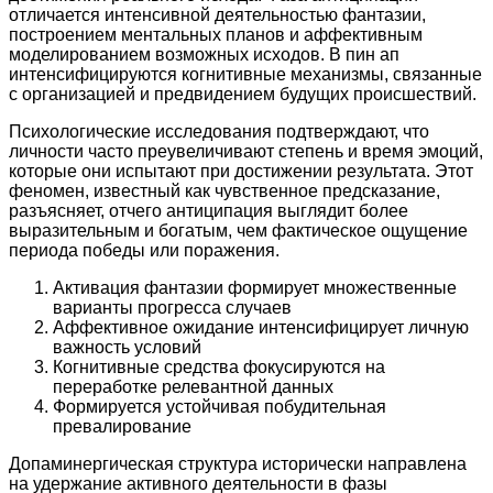
отличается интенсивной деятельностью фантазии,
построением ментальных планов и аффективным
моделированием возможных исходов. В пин ап
интенсифицируются когнитивные механизмы, связанные
с организацией и предвидением будущих происшествий.
Психологические исследования подтверждают, что
личности часто преувеличивают степень и время эмоций,
которые они испытают при достижении результата. Этот
феномен, известный как чувственное предсказание,
разъясняет, отчего антиципация выглядит более
выразительным и богатым, чем фактическое ощущение
периода победы или поражения.
Активация фантазии формирует множественные
варианты прогресса случаев
Аффективное ожидание интенсифицирует личную
важность условий
Когнитивные средства фокусируются на
переработке релевантной данных
Формируется устойчивая побудительная
превалирование
Допаминергическая структура исторически направлена
на удержание активного деятельности в фазы