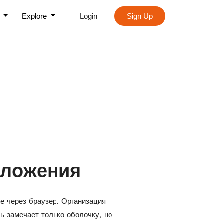
s
Explore
Login
Sign Up
иложения
 через браузер. Организация
 замечает только оболочку, но