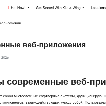
Hot Now!
Get Started With Kite & Wing
Location
б-приложения
енные веб-приложения
, 2026
ны современные веб-пр
т собой многосложные софтверные системы, функционирующие
о компонентов, взаимодействующих между собой. Пользователь