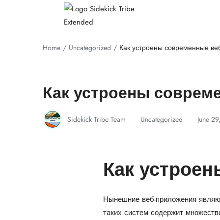
Home
Uncategorized
Как устроены современные ве
Как устроены соврем
Sidekick Tribe Team
Uncategorized
June 29
Как устрое
Нынешние веб-приложения являю
таких систем содержит множеств