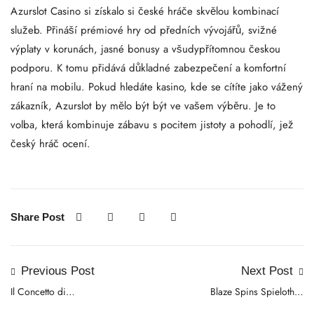
Azurslot Casino si získalo si české hráče skvělou kombinací
služeb. Přináší prémiové hry od předních vývojářů, svižné
výplaty v korunách, jasné bonusy a všudypřítomnou českou
podporu. K tomu přidává důkladné zabezpečení a komfortní
hraní na mobilu. Pokud hledáte kasino, kde se cítíte jako vážený
zákazník, Azurslot by mělo být být ve vašem výběru. Je to
volba, která kombinuje zábavu s pocitem jistoty a pohodlí, jež
český hráč ocení.
Share Post
Previous Post
Next Post
Il Concetto di
Blaze Spins Spielothek
Progettazione Incentrata
Spielauswahl bewertet