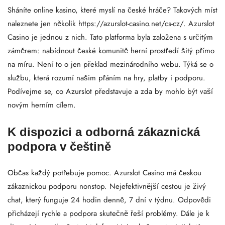
Sháníte online kasino, které myslí na české hráče? Takových míst
naleznete jen několik
https://azurslot-casino.net/cs-cz/
. Azurslot
Casino je jednou z nich. Tato platforma byla založena s určitým
záměrem: nabídnout české komunitě herní prostředí šitý přímo
na míru. Není to o jen překlad mezinárodního webu. Týká se o
službu, která rozumí našim přáním na hry, platby i podporu.
Podívejme se, co Azurslot představuje a zda by mohlo být vaší
novým herním cílem.
K dispozici a odborná zákaznická
podpora v češtině
Občas každý potřebuje pomoc. Azurslot Casino má českou
zákaznickou podporu nonstop. Nejefektivnější cestou je živý
chat, který funguje 24 hodin denně, 7 dní v týdnu. Odpovědi
přicházejí rychle a podpora skutečně řeší problémy. Dále je k