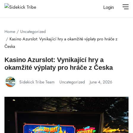
Login
Home
Uncategorized
Kasino Azurslot: Vynikající hry a okamžité výplaty pro hráče z
Česka
Kasino Azurslot: Vynikající hry a
okamžité výplaty pro hráče z Česka
Sidekick Tribe Team
Uncategorized
June 4, 2026