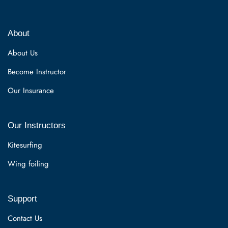
About
About Us
Become Instructor
Our Insurance
Our Instructors
Kitesurfing
Wing foiling
Support
Contact Us