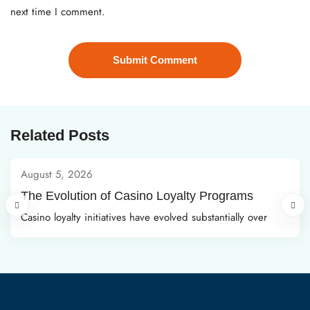
next time I comment.
Related Posts
August 5, 2026
The Evolution of Casino Loyalty Programs
Casino loyalty initiatives have evolved substantially over