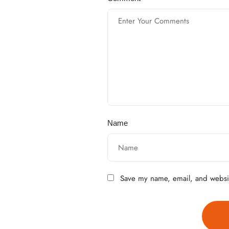
Name
Save my name, email, and websit