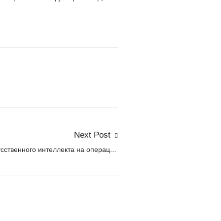
Next Post
сственного интеллекта на операции
казино