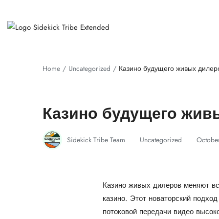
Home
Uncategorized
Казино будущего живых дилер
Казино будущего жив
Sidekick Tribe Team
Uncategorized
Octobe
Казино живых дилеров меняют вст
казино. Этот новаторский подхо
потоковой передачи видео высокой