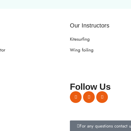
Our Instructors
Kitesurfing
tor
Wing foiling
Follow Us
For any questions contact u