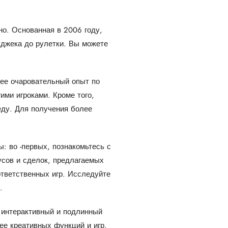
но. Основанная в 2006 году,
кджека до рулетки. Вы можете
ее очаровательный опыт по
ими игроками. Кроме того,
еду. Для получения более
: во -первых, познакомьтесь с
усов и сделок, предлагаемых
тветственных игр. Исследуйте
.
 интерактивный и подлинный
ее креативных функций и игр,