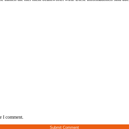
me I comment.