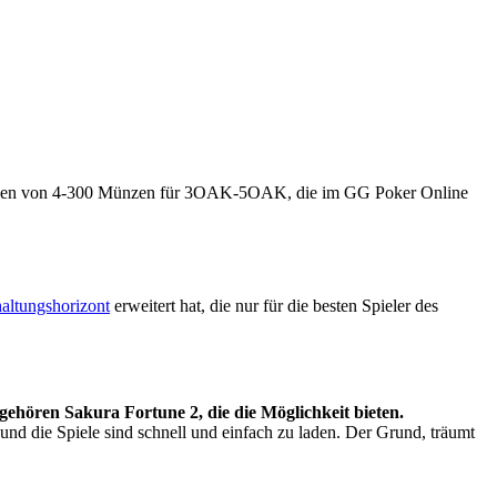
ahlungen von 4-300 Münzen für 3OAK-5OAK, die im GG Poker Online
altungshorizont
erweitert hat, die nur für die besten Spieler des
gehören Sakura Fortune 2, die die Möglichkeit bieten.
und die Spiele sind schnell und einfach zu laden. Der Grund, träumt