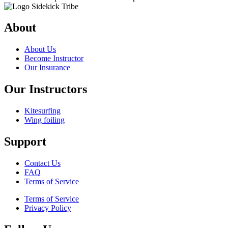
About
About Us
Become Instructor
Our Insurance
Our Instructors
Kitesurfing
Wing foiling
Support
Contact Us
FAQ
Terms of Service
Terms of Service
Privacy Policy