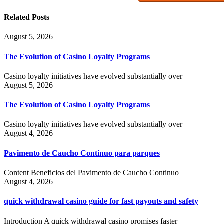
Related Posts
August 5, 2026
The Evolution of Casino Loyalty Programs
Casino loyalty initiatives have evolved substantially over
August 5, 2026
The Evolution of Casino Loyalty Programs
Casino loyalty initiatives have evolved substantially over
August 4, 2026
Pavimento de Caucho Continuo para parques
Content Beneficios del Pavimento de Caucho Continuo
August 4, 2026
quick withdrawal casino guide for fast payouts and safety
Introduction A quick withdrawal casino promises faster