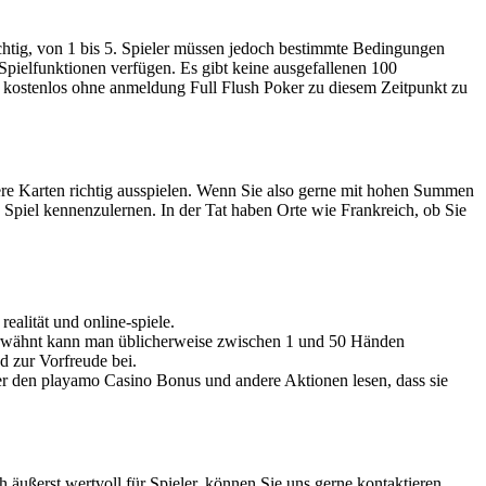
ichtig, von 1 bis 5. Spieler müssen jedoch bestimmte Bedingungen
e Spielfunktionen verfügen. Es gibt keine ausgefallenen 100
n kostenlos ohne anmeldung Full Flush Poker zu diesem Zeitpunkt zu
sere Karten richtig ausspielen. Wenn Sie also gerne mit hohen Summen
as Spiel kennenzulernen. In der Tat haben Orte wie Frankreich, ob Sie
realität und online-spiele.
erwähnt kann man üblicherweise zwischen 1 und 50 Händen
d zur Vorfreude bei.
r den playamo Casino Bonus und andere Aktionen lesen, dass sie
 äußerst wertvoll für Spieler, können Sie uns gerne kontaktieren.