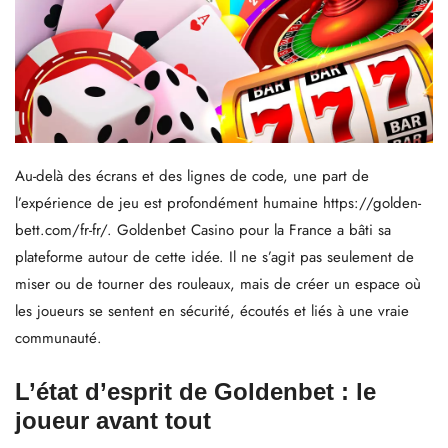
Au-delà des écrans et des lignes de code, une part de
l’expérience de jeu est profondément humaine
https://golden-
bett.com/fr-fr/
. Goldenbet Casino pour la France a bâti sa
plateforme autour de cette idée. Il ne s’agit pas seulement de
miser ou de tourner des rouleaux, mais de créer un espace où
les joueurs se sentent en sécurité, écoutés et liés à une vraie
communauté.
L’état d’esprit de Goldenbet : le
joueur avant tout