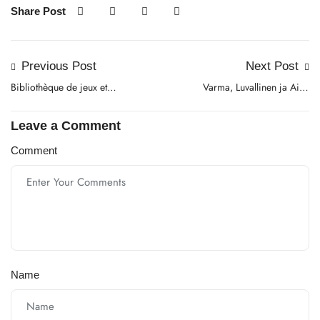
Share Post
Previous Post
Next Post
Bibliothèque de jeux et
Varma, Luvallinen ja Aina
plus grands fournisseurs
Jännittävä Kasino
chez Efbet Casino pour la
Suomalaisille on Robocat
Leave a Comment
France
Casino
Comment
Name