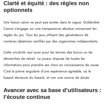
Clarté et équité : des règles non
optionnels
Une liaison saine ne peut pas exister dans le vague. Goldenbet
Casino s’engage sur une transparence absolue concernant les
règles du jeu. Tous les jeux utilisent des générateurs de
nombres aléatoires certifiés par des organismes indépendants.
Cette sincérité vaut aussi pour les termes des bonus ou les
démarches de retrait. Le joueur dispose de toutes les
informations pour prendre ses choix en connaissance de cause.
C’est la pierre angulaire d’une expérience agréable, où le
hasard demeure du hasard, et non une source de doute.
Avancer avec sa base d’utilisateurs :
l’écoute continue