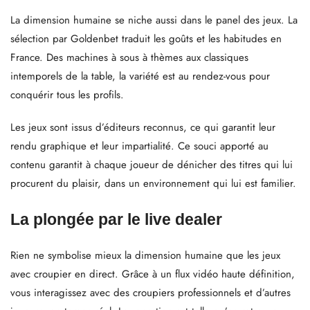
La dimension humaine se niche aussi dans le panel des jeux. La
sélection par Goldenbet traduit les goûts et les habitudes en
France. Des machines à sous à thèmes aux classiques
intemporels de la table, la variété est au rendez-vous pour
conquérir tous les profils.
Les jeux sont issus d’éditeurs reconnus, ce qui garantit leur
rendu graphique et leur impartialité. Ce souci apporté au
contenu garantit à chaque joueur de dénicher des titres qui lui
procurent du plaisir, dans un environnement qui lui est familier.
La plongée par le live dealer
Rien ne symbolise mieux la dimension humaine que les jeux
avec croupier en direct. Grâce à un flux vidéo haute définition,
vous interagissez avec des croupiers professionnels et d’autres