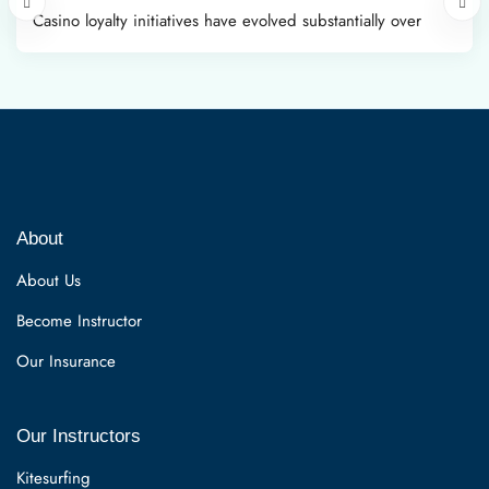
Casino loyalty initiatives have evolved substantially over
About
About Us
Become Instructor
Our Insurance
Our Instructors
Kitesurfing