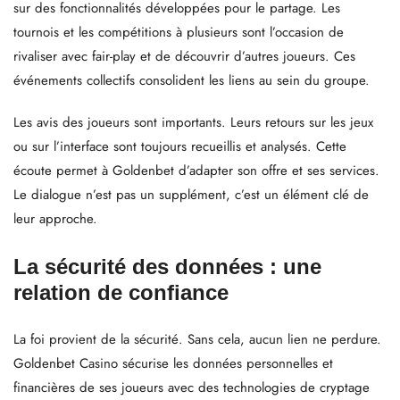
sur des fonctionnalités développées pour le partage. Les
tournois et les compétitions à plusieurs sont l’occasion de
rivaliser avec fair-play et de découvrir d’autres joueurs. Ces
événements collectifs consolident les liens au sein du groupe.
Les avis des joueurs sont importants. Leurs retours sur les jeux
ou sur l’interface sont toujours recueillis et analysés. Cette
écoute permet à Goldenbet d’adapter son offre et ses services.
Le dialogue n’est pas un supplément, c’est un élément clé de
leur approche.
La sécurité des données : une
relation de confiance
La foi provient de la sécurité. Sans cela, aucun lien ne perdure.
Goldenbet Casino sécurise les données personnelles et
financières de ses joueurs avec des technologies de cryptage