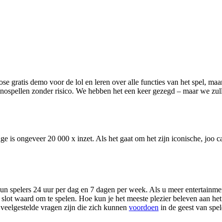
e gratis demo voor de lol en leren over alle functies van het spel, maa
sinospellen zonder risico. We hebben het een keer gezegd – maar we zu
e is ongeveer 20 000 x inzet. Als het gaat om het zijn iconische, joo 
n spelers 24 uur per dag en 7 dagen per week. Als u meer entertainment 
slot waard om te spelen. Hoe kun je het meeste plezier beleven aan het
veelgestelde vragen zijn die zich kunnen
voordoen
in de geest van spel