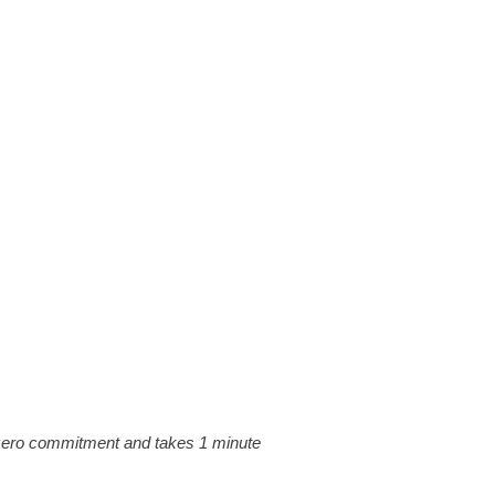
 zero commitment and takes 1 minute