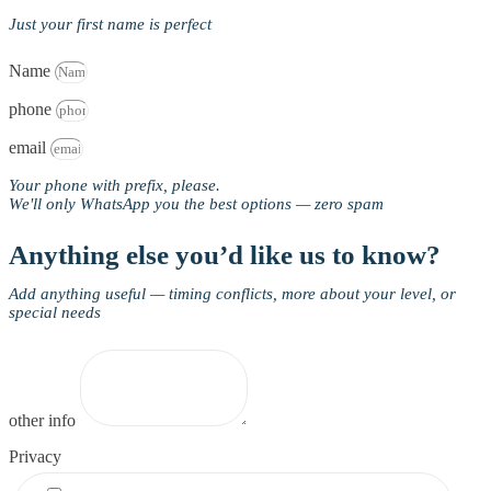
Just your first name is perfect
Name
phone
email
Your phone with prefix, please.
We'll only WhatsApp you the best options — zero spam
Anything else you’d like us to know?
Add anything useful — timing conflicts, more about your level, or
special needs
other info
Privacy