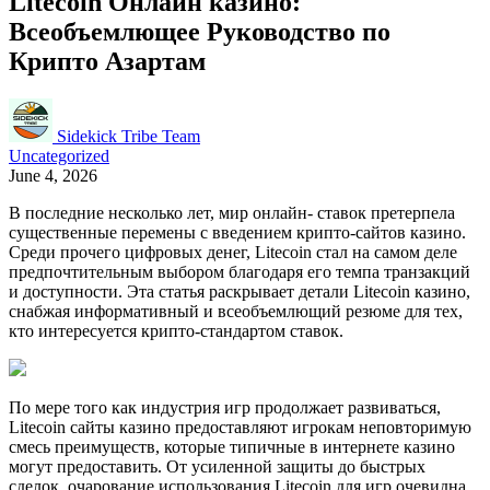
Litecoin Онлайн казино:
Всеобъемлющее Руководство по
Крипто Азартам
Sidekick Tribe Team
Uncategorized
June 4, 2026
В последние несколько лет, мир онлайн- ставок претерпела
существенные перемены с введением крипто-сайтов казино.
Среди прочего цифровых денег, Litecoin стал на самом деле
предпочтительным выбором благодаря его темпа транзакций
и доступности. Эта статья раскрывает детали Litecoin казино,
снабжая информативный и всеобъемлющий резюме для тех,
кто интересуется крипто-стандартом ставок.
По мере того как индустрия игр продолжает развиваться,
Litecoin сайты казино предоставляют игрокам неповторимую
смесь преимуществ, которые типичные в интернете казино
могут предоставить. От усиленной защиты до быстрых
сделок, очарование использования Litecoin для игр очевидна.