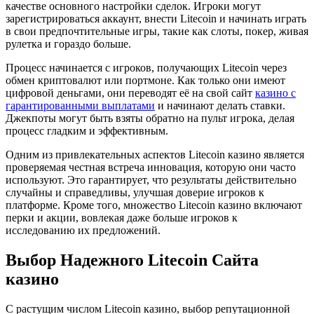
качестве основного настройки сделок. Игроки могут
зарегистрироваться аккаунт, внести Litecoin и начинать играть
в свои предпочтительные игры, такие как слоты, покер, живая
рулетка и гораздо больше.
Процесс начинается с игроков, получающих Litecoin через
обмен криптовалют или портмоне. Как только они имеют
цифровой деньгами, они переводят её на свой сайт
казино с
гарантированными выплатами
и начинают делать ставки.
Джекпоты могут быть взяты обратно на пульт игрока, делая
процесс гладким и эффективным.
Одним из привлекательных аспектов Litecoin казино является
проверяемая честная встреча инновация, которую они часто
используют. Это гарантирует, что результаты действительно
случайны и справедливы, улучшая доверие игроков к
платформе. Кроме того, множество Litecoin казино включают
перки и акции, вовлекая даже больше игроков к
исследованию их предложений.
Выбор Надежного Litecoin Сайта
казино
С растущим числом Litecoin казино, выбор репутационной