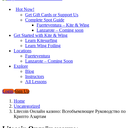
Hot Now!
Get Gift Cards or Support Us
Complete Spot Guide
Fuerteventura – Kite & Wing
Lanzarote – Coming soon
Get Started with Kite & Wing
Learn Kitesurfing
Learn Wing Foiling
Locations
Fuerteventura
Lanzarote – Coming Soon
Explore
Blog
Instructors
All Lessons
Login
Sign Up
Home
Uncategorized
Litecoin Онлайн казино: Всеобъемлющее Руководство по
Крипто Азартам