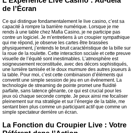
L’Expérience Live Casino : Au-delà
de l’Écran
Ce qui distingue fondamentalement le live casino, c’est sa
capacité à rompre la barrière numérique. Lorsque je me
rends à une table chez Mafia Casino, je ne participe pas
contre un logiciel. Je m’entretiens à un croupier sympathique
qui me répond, je observe les cartes être brassées
physiquement, j’entends le bruit caractéristique de la bille sur
la roue de la roulette. Cette interaction sociale et cette preuve
visuelle de l’équité sont inestimables. L’atmosphère est
soigneusement reconstituée, avec des décors sophistiqués,
une lumière tamisée et le doux murmure des autres joueurs à
la table. Pour moi, c’est cette combinaison d’éléments qui
convertit une simple session de jeu en un événement. La
technologie de streaming de pointe promet une fluidité
parfaite, sans latence gênante, ce qui est crucial pour les
jeux où chaque seconde compte. Je peux ainsi me focaliser
pleinement sur ma stratégie et sur l’énergie de la table, me
sentant bien plus comme un participant actif que comme un
simple spectateur derrière un écran.
La Fonction du Croupier Live : Votre