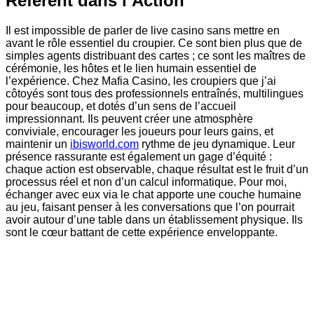
Référent dans l’Action
Il est impossible de parler de live casino sans mettre en
avant le rôle essentiel du croupier. Ce sont bien plus que de
simples agents distribuant des cartes ; ce sont les maîtres de
cérémonie, les hôtes et le lien humain essentiel de
l’expérience. Chez Mafia Casino, les croupiers que j’ai
côtoyés sont tous des professionnels entraînés, multilingues
pour beaucoup, et dotés d’un sens de l’accueil
impressionnant. Ils peuvent créer une atmosphère
conviviale, encourager les joueurs pour leurs gains, et
maintenir un
ibisworld.com
rythme de jeu dynamique. Leur
présence rassurante est également un gage d’équité :
chaque action est observable, chaque résultat est le fruit d’un
processus réel et non d’un calcul informatique. Pour moi,
échanger avec eux via le chat apporte une couche humaine
au jeu, faisant penser à les conversations que l’on pourrait
avoir autour d’une table dans un établissement physique. Ils
sont le cœur battant de cette expérience enveloppante.