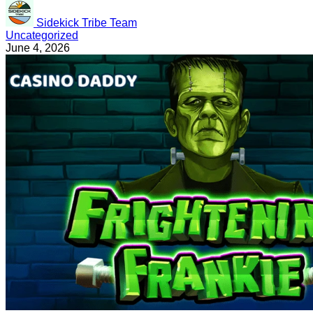
Sidekick Tribe Team
Uncategorized
June 4, 2026