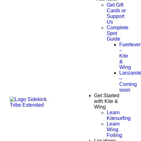
Get Gift
Cards or
Support
Us
Complete
Spot
Guide
Fuerteven
–
Kite
&
Wing
Lanzarot
–
Coming
soon
Get Started
with Kite &
Wing
Learn
Kitesurfing
Learn
Wing
Foiling
Locations