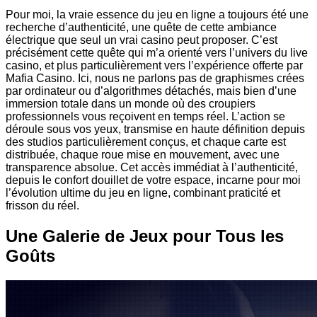
Pour moi, la vraie essence du jeu en ligne a toujours été une
recherche d’authenticité, une quête de cette ambiance
électrique que seul un vrai casino peut proposer. C’est
précisément cette quête qui m’a orienté vers l’univers du live
casino, et plus particulièrement vers l’expérience offerte par
Mafia Casino. Ici, nous ne parlons pas de graphismes crées
par ordinateur ou d’algorithmes détachés, mais bien d’une
immersion totale dans un monde où des croupiers
professionnels vous reçoivent en temps réel. L’action se
déroule sous vos yeux, transmise en haute définition depuis
des studios particulièrement conçus, et chaque carte est
distribuée, chaque roue mise en mouvement, avec une
transparence absolue. Cet accès immédiat à l’authenticité,
depuis le confort douillet de votre espace, incarne pour moi
l’évolution ultime du jeu en ligne, combinant praticité et
frisson du réel.
Une Galerie de Jeux pour Tous les
Goûts