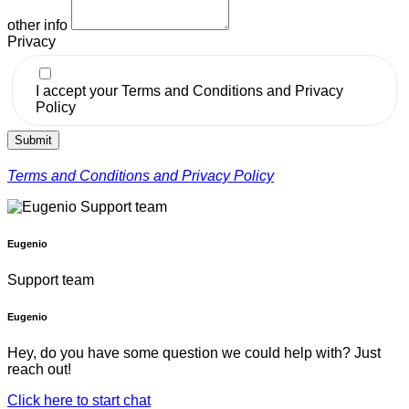
other info
Privacy
I accept your Terms and Conditions and Privacy
Policy
Submit
Terms and Conditions and Privacy Policy
Eugenio
Support team
Eugenio
Hey, do you have some question we could help with? Just
reach out!
Click here to start chat