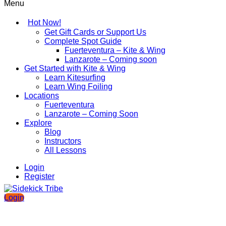
Menu
Hot Now!
Get Gift Cards or Support Us
Complete Spot Guide
Fuerteventura – Kite & Wing
Lanzarote – Coming soon
Get Started with Kite & Wing
Learn Kitesurfing
Learn Wing Foiling
Locations
Fuerteventura
Lanzarote – Coming Soon
Explore
Blog
Instructors
All Lessons
Login
Register
Login