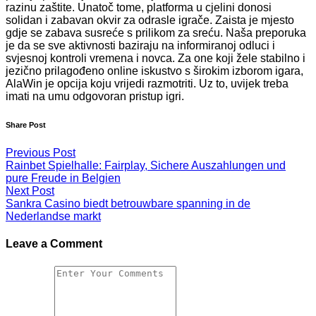
razinu zaštite. Unatoč tome, platforma u cjelini donosi
solidan i zabavan okvir za odrasle igrače. Zaista je mjesto
gdje se zabava susreće s prilikom za sreću. Naša preporuka
je da se sve aktivnosti baziraju na informiranoj odluci i
svjesnoj kontroli vremena i novca. Za one koji žele stabilno i
jezično prilagođeno online iskustvo s širokim izborom igara,
AlaWin je opcija koju vrijedi razmotriti. Uz to, uvijek treba
imati na umu odgovoran pristup igri.
Share Post
Post
Previous Post
Rainbet Spielhalle: Fairplay, Sichere Auszahlungen und
navigation
pure Freude in Belgien
Next Post
Sankra Casino biedt betrouwbare spanning in de
Nederlandse markt
Leave a Comment