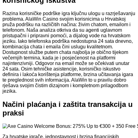
korisničkog iskustva
Razina korisničke podrške igra ključnu ulogu u razrješavanju
problema. AlaWin Casino svojim korisnicima u Hrvatskoj
pruža podršku na različitih načina: živim chatom, emailom i
telefonom. Naša analiza otkriva da su agenti uglavnom
pristupačni i pripravni pomoći, a dijalog vode na hrvatskom
jeziku. Iako telefonska podrška nedostupna 24 sata dnevno,
kombinacija chata i emaila čini uslugu kvalitetnom.
Dostupnost službe putem chata najbolja je obično tijekom
večernjih termina, kada je i posjećenost na platformi
najintenzivniji. Odgovor na email može se očekivati unutar
24 sata. Osim tehničke asistencije, korisničko iskustvo
definira i lakoća korištenja platforme, brzina učitavanja igara
te preglednost svih informacija. AlaWin to u pravilu dobro
rješava svojim čistim dizajnom i kompletnom prilagodbom
jezika.
Načini plaćanja i zaštita transakcija u
praksi
Za hrvatske igrače, jednostavnost i brzina financijskih