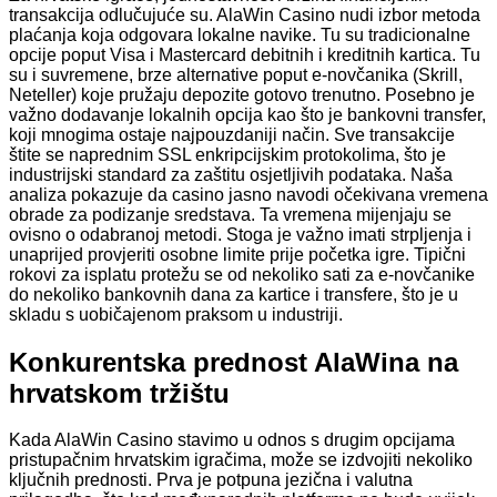
transakcija odlučujuće su. AlaWin Casino nudi izbor metoda
plaćanja koja odgovara lokalne navike. Tu su tradicionalne
opcije poput Visa i Mastercard debitnih i kreditnih kartica. Tu
su i suvremene, brze alternative poput e-novčanika (Skrill,
Neteller) koje pružaju depozite gotovo trenutno. Posebno je
važno dodavanje lokalnih opcija kao što je bankovni transfer,
koji mnogima ostaje najpouzdaniji način. Sve transakcije
štite se naprednim SSL enkripcijskim protokolima, što je
industrijski standard za zaštitu osjetljivih podataka. Naša
analiza pokazuje da casino jasno navodi očekivana vremena
obrade za podizanje sredstava. Ta vremena mijenjaju se
ovisno o odabranoj metodi. Stoga je važno imati strpljenja i
unaprijed provjeriti osobne limite prije početka igre. Tipični
rokovi za isplatu protežu se od nekoliko sati za e-novčanike
do nekoliko bankovnih dana za kartice i transfere, što je u
skladu s uobičajenom praksom u industriji.
Konkurentska prednost AlaWina na
hrvatskom tržištu
Kada AlaWin Casino stavimo u odnos s drugim opcijama
pristupačnim hrvatskim igračima, može se izdvojiti nekoliko
ključnih prednosti. Prva je potpuna jezična i valutna