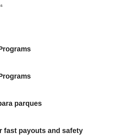
ns
 Programs
 Programs
para parques
r fast payouts and safety