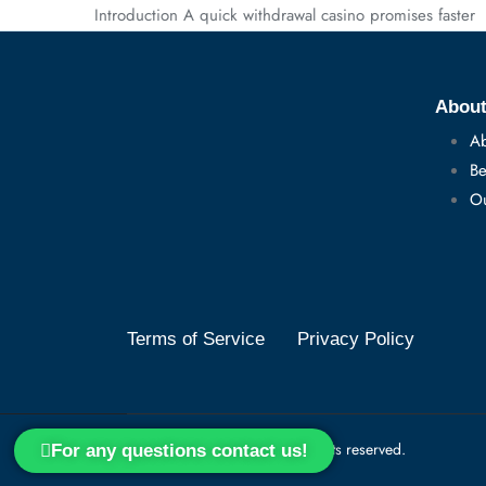
Introduction A quick withdrawal casino promises faster
Abou
Ab
Be
Ou
Terms of Service
Privacy Policy
© Sidekick Tribe. 2024. All rights reserved.
For any questions contact us!