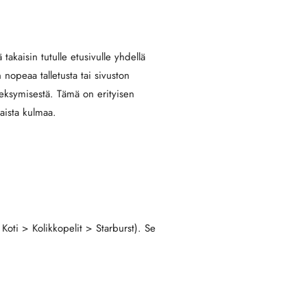
akaisin tutulle etusivulle yhdellä
opeaa talletusta tai sivuston
 eksymisestä. Tämä on erityisen
okaista kulmaa.
 Koti > Kolikkopelit > Starburst). Se