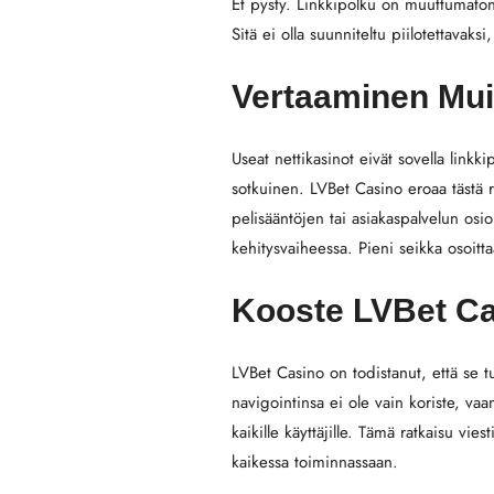
Et pysty. Linkkipolku on muuttumaton
Sitä ei olla suunniteltu piilotettavaks
Vertaaminen Muih
Useat nettikasinot eivät sovella linkkip
sotkuinen. LVBet Casino eroaa tästä ry
pelisääntöjen tai asiakaspalvelun osi
kehitysvaiheessa. Pieni seikka osoitta
Kooste LVBet Ca
LVBet Casino on todistanut, että se 
navigointinsa ei ole vain koriste, vaa
kaikille käyttäjille. Tämä ratkaisu vi
kaikessa toiminnassaan.