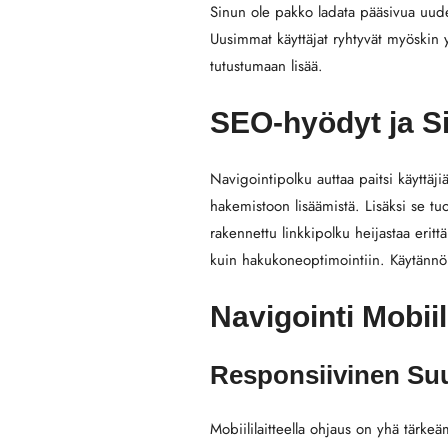
Sinun ole pakko ladata pääsivua uudel
Uusimmat käyttäjat ryhtyvät myöskin
tutustumaan lisää.
SEO-hyödyt ja S
Navigointipolku auttaa paitsi käyttäj
hakemistoon lisäämistä. Lisäksi se tuo
rakennettu linkkipolku heijastaa eritt
kuin hakukoneoptimointiin. Käytännön
Navigointi Mobiili
Responsiivinen Suun
Mobiililaitteella ohjaus on yhä tärke