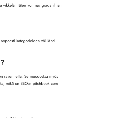
ja vikkelä. Täten voit navigoida ilman
nopeasti kategorioiden välillä tai
)?
ton rakennetta. Se muodostaa myös
netta, mikä on SEO:n
pitchbook.com