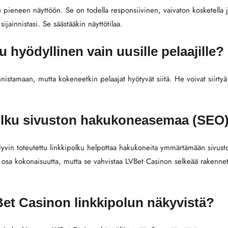
ttu pieneen näyttöön. Se on todella responsiivinen, vaivaton kosketella 
sijainnistasi. Se säästääkin näyttötilaa.
 hyödyllinen vain uusille pelaajille?
istamaan, mutta kokeneetkin pelaajat hyötyvät siitä. He voivat siirtyä 
polku sivuston hakukoneasemaa (SEO
Hyvin toteutettu linkkipolku helpottaa hakukoneita ymmärtämään sivus
eni osa kokonaisuutta, mutta se vahvistaa LVBet Casinon selkeää raken
et Casinon linkkipolun näkyvistä?