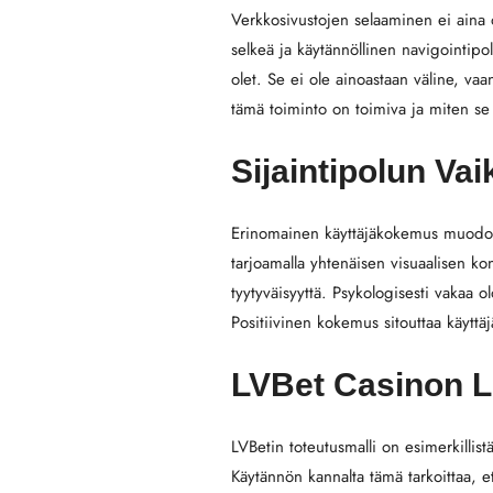
Verkkosivustojen selaaminen ei aina ol
selkeä ja käytännöllinen navigointipo
olet. Se ei ole ainoastaan väline, vaa
tämä toiminto on toimiva ja miten se
Sijaintipolun V
Erinomainen käyttäjäkokemus muodostu
tarjoamalla yhtenäisen visuaalisen ko
tyytyväisyyttä. Psykologisesti vakaa o
Positiivinen kokemus sitouttaa käytt
LVBet Casinon L
LVBetin toteutusmalli on esimerkillistä
Käytännön kannalta tämä tarkoittaa, e