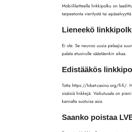
Mobiililaitteella linkkipolku on laadi
tarpeetonta vieritystä tai epäselvyyttä 
Lieneekö linkkipolku
Ei ole. Se neuvoo uusia pelaajia suunn
palata etusivulle säästäenkin aikaa.
Edistääkös linkki
Totta
https://lvbet-casino.org/fi-fi/
. 
sisäisiä linkkejä. Vaikutusala on pi
kannalta suotuisa asia.
Saanko poistaa LVB