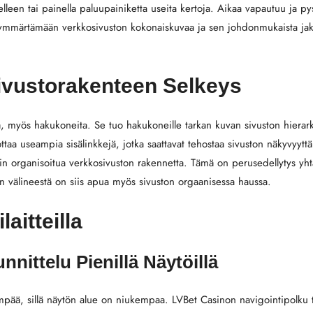
leen tai painella paluupainiketta useita kertoja. Aikaa vapautuu ja pys
 ymmärtämään verkkosivuston kokonaiskuvaa ja sen johdonmukaista ja
ivustorakenteen Selkeys
iä, myös hakukoneita. Se tuo hakukoneille tarkan kuvan sivuston hierark
ttaa useampia sisälinkkejä, jotka saattavat tehostaa sivuston näkyvyytt
äin organisoitua verkkosivuston rakennetta. Tämä on perusedellytys yhtä 
 välineestä on siis apua myös sivuston orgaanisessa haussa.
laitteilla
nittelu Pienillä Näytöillä
ämpää, sillä näytön alue on niukempaa. LVBet Casinon navigointipolku to