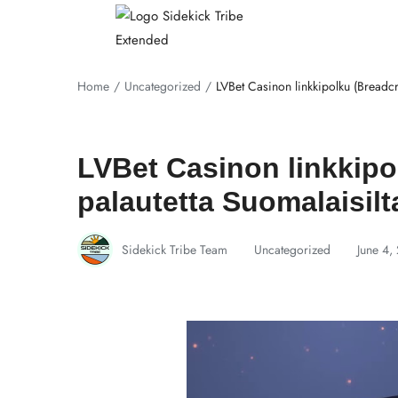
Home
Uncategorized
LVBet Casinon linkkipolku (Breadcru
LVBet Casinon linkkipo
palautetta Suomalaisilta
Sidekick Tribe Team
Uncategorized
June 4,