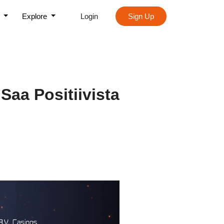
s
Explore
Login
Sign Up
Saa Positiivista