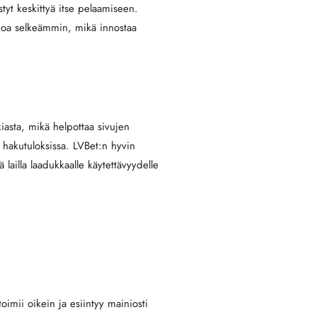
tyt keskittyä itse pelaamiseen.
koa selkeämmin, mikä innostaa
iasta, mikä helpottaa sivujen
ä hakutuloksissa. LVBet:n hyvin
lailla laadukkaalle käytettävyydelle
imii oikein ja esiintyy mainiosti