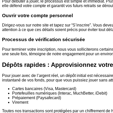
Pour débuter à jouer, le processus est simple et immédiat. Plusie
elle défend votre compte et garantit vos futurs retraits se dér
Ouvrir votre compte personnel
Dirigez-vous sur notre site et tapez sur “S’inscrire”. Vous de
attention à ce que ces détails soient précis pour éviter tout dél
Processus de vérification sécurisée
Pour terminer votre inscription, nous vous solliciterons certains
une seule fois, témoigne de notre engagement pour un environn
Dépôts rapides : Approvisionnez votr
Pour jouer avec de l’argent réel, un dépôt initial est néces
instantané de vos fonds, pour que vous puissiez jouer sans at
Cartes bancaires (Visa, Mastercard)
Portefeuilles numériques (Interac, MuchBetter, iDebit)
Prépaiement (Paysafecard)
Virement
Toutes nos transactions sont protégées par un chiffrement de 