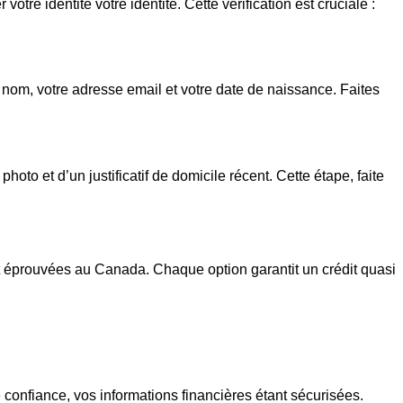
tre identité votre identité. Cette vérification est cruciale :
 nom, votre adresse email et votre date de naissance. Faites
hoto et d’un justificatif de domicile récent. Cette étape, faite
t éprouvées au Canada. Chaque option garantit un crédit quasi
confiance, vos informations financières étant sécurisées.