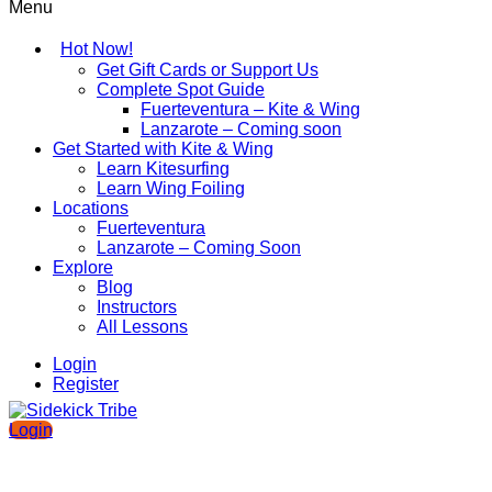
Menu
Hot Now!
Get Gift Cards or Support Us
Complete Spot Guide
Fuerteventura – Kite & Wing
Lanzarote – Coming soon
Get Started with Kite & Wing
Learn Kitesurfing
Learn Wing Foiling
Locations
Fuerteventura
Lanzarote – Coming Soon
Explore
Blog
Instructors
All Lessons
Login
Register
Login