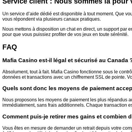
Service client : Nous sommes là pour 
Un service d’aide dédié est disponible à tout moment. Que vo
vous répondent via plusieurs canaux pratiques.
Nous mettons à disposition un chat en direct, un support par em
pour que vous puissiez profiter de vos jeux en toute sérénité.
FAQ
Mafia Casino est-il légal et sécurisé au Canada 
Absolument, tout à fait. Mafia Casino fonctionne sous le contrô
données et transactions avec un chiffrement SSL de pointe. Votr
Quels sont donc les moyens de paiement accep
Nous proposons les moyens de paiement les plus répandus au
immédiatement, sans frais additionnels. Chaque transaction es
Comment puis-je retirer mes gains et combien d
Vous êtes en mesure de demander un retrait depuis votre compte