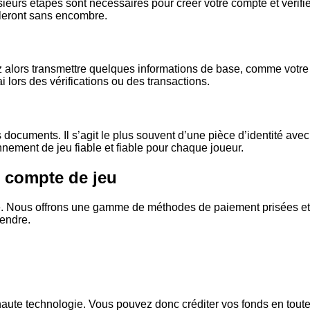
urs étapes sont nécessaires pour créer votre compte et vérifier vo
ouleront sans encombre.
vez alors transmettre quelques informations de base, comme votre
ai lors des vérifications ou des transactions.
 documents. Il s’agit le plus souvent d’une pièce d’identité avec p
ement de jeu fiable et fiable pour chaque joueur.
e compte de jeu
saire. Nous offrons une gamme de méthodes de paiement prisées e
tendre.
haute technologie. Vous pouvez donc créditer vos fonds en toute 