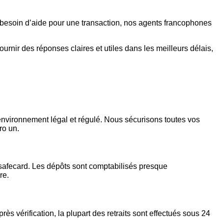
 besoin d’aide pour une transaction, nos agents francophones
ournir des réponses claires et utiles dans les meilleurs délais,
n environnement légal et régulé. Nous sécurisons toutes vos
ro un.
afecard. Les dépôts sont comptabilisés presque
re.
s vérification, la plupart des retraits sont effectués sous 24