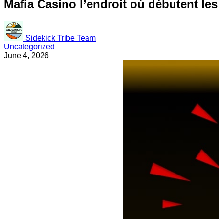
Mafia Casino l’endroit où débutent les
Sidekick Tribe Team
Uncategorized
June 4, 2026