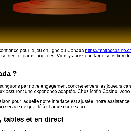
confiance pour le jeu en ligne au Canada
https://mafiascasino.ca
tissement et gains tangibles. Vous y aurez une large sélection de
ada ?
stinguons par notre engagement concret envers les joueurs canad
x assurent une expérience adaptée. Chez Mafia Casino, votre pla
son pour laquelle notre interface est ajustée, notre assistance 
t un service de qualité à chaque connexion.
 tables et en direct