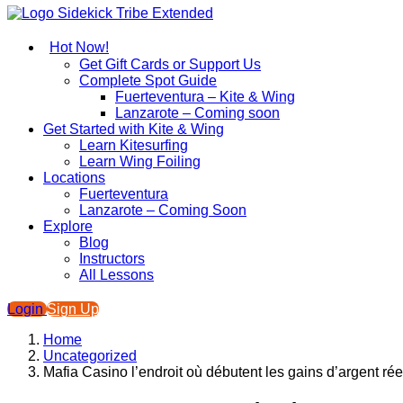
Hot Now!
Get Gift Cards or Support Us
Complete Spot Guide
Fuerteventura – Kite & Wing
Lanzarote – Coming soon
Get Started with Kite & Wing
Learn Kitesurfing
Learn Wing Foiling
Locations
Fuerteventura
Lanzarote – Coming Soon
Explore
Blog
Instructors
All Lessons
Login
Sign Up
Home
Uncategorized
Mafia Casino l’endroit où débutent les gains d’argent ré