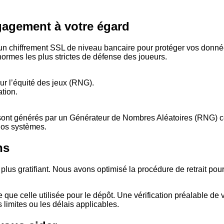
ngagement à votre égard
s un chiffrement SSL de niveau bancaire pour protéger vos donnée
normes les plus strictes de défense des joueurs.
r l’équité des jeux (RNG).
tion.
 sont générés par un Générateur de Nombres Aléatoires (RNG) cert
 nos systèmes.
ns
plus gratifiant. Nous avons optimisé la procédure de retrait pour
ue celle utilisée pour le dépôt. Une vérification préalable de 
 limites ou les délais applicables.