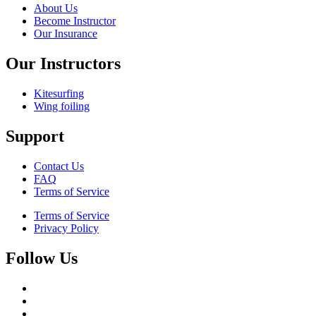
About Us
Become Instructor
Our Insurance
Our Instructors
Kitesurfing
Wing foiling
Support
Contact Us
FAQ
Terms of Service
Terms of Service
Privacy Policy
Follow Us