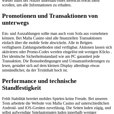
wieder muss der Nutzer innerhalb eines Bereichs etwas mehr
scrollen, um alle Informationen zu erhalten.
Promotionen und Transaktionen von
unterwegs
Ein- und Auszahlungen sollte man auch vom Sofa aus vornehmen
können. Bei Mafia Casino sind alle finanziellen Transaktionen
einfach über die mobile Seite abwickeln. Alle in Belgien
verfügbaren Zahlungsmethoden sind verfügbar. Aktionen lassen sich
aktivieren oder Promo-Codes werden eingelöst mit wenigen Klicks .
Der identische Sicherheitsstandard wie am PC garantiert jede
Transaktion. Die Bonusbedingungen und Umsatzanforderungen zu
lesen, gestaltet sich auf dem kleinen Display allerdings etwas
umständlicher, da der Textinhalt hoch ist.
Performance und technische
Standfestigkeit
Fehlt Stabilität bereitet mobiles Spielen keine Freude. Bei unseren
Tests arbeitete die Website von Mafia Casino auf unterschiedlichen
Android- und iOS-Geräten zuverlässig. Die Seiten luden zügig, und
selbst aufwendige Spielautomaten luden innerhalb weniger