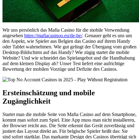
Wir uns persönlich das Mafia Casino für die mobile Verwendung
angesehen
https://mafiacasinoo.eu/de-be/
. Genauer geht es uns um
den Aspekt, wie Spieler aus Belgien das Casino auf ihrem Handy
oder Tablet wahrnehmen. Wie gut gelingt der Übergang vom großen
Desktop-Bildschirm auf das Handy? Wie zügig startet die mobile
Website? Und wie schneidet das Spielangebot und die Handhabung
auf dem kleinen Display ab? Unser Test liefert eine aufrichtige
Bewertung der mobilen Vorzüge und Defizite des Casinos.
Ersteinschätzung und mobile
Zugänglichkeit
Startet man die mobile Seite von Mafia Casino auf dem Smartphone,
kommt man sofort zum Spiel. Eine App muss man nicht installieren,
der Browser reicht aus. Die Seite erkennt das Gerät zuverlässig und
justiert das Layout direkt an. Für belgische Spieler heißt das: Sie
sind sofort startklar. Das markante Design des Casinos überträgt sich