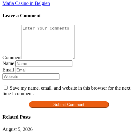
Mafia Casino in Belgien
Leave a Comment
Comment
Name
Email
Save my name, email, and website in this browser for the next
time I comment.
Related Posts
August 5, 2026