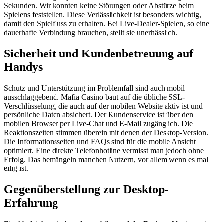
Sekunden. Wir konnten keine Störungen oder Abstürze beim
Spielens feststellen. Diese Verlässlichkeit ist besonders wichtig,
damit den Spielfluss zu erhalten. Bei Live-Dealer-Spielen, so eine
dauerhafte Verbindung brauchen, stellt sie unerhässlich.
Sicherheit und Kundenbetreuung auf
Handys
Schutz und Unterstützung im Problemfall sind auch mobil
ausschlaggebend. Mafia Casino baut auf die übliche SSL-
Verschlüsselung, die auch auf der mobilen Website aktiv ist und
persönliche Daten absichert. Der Kundenservice ist über den
mobilen Browser per Live-Chat und E-Mail zugänglich. Die
Reaktionszeiten stimmen überein mit denen der Desktop-Version.
Die Informationsseiten und FAQs sind für die mobile Ansicht
optimiert. Eine direkte Telefonhotline vermisst man jedoch ohne
Erfolg. Das bemängeln manchen Nutzern, vor allem wenn es mal
eilig ist.
Gegenüberstellung zur Desktop-
Erfahrung