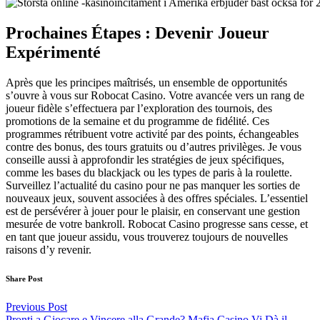
Prochaines Étapes : Devenir Joueur
Expérimenté
Après que les principes maîtrisés, un ensemble de opportunités
s’ouvre à vous sur Robocat Casino. Votre avancée vers un rang de
joueur fidèle s’effectuera par l’exploration des tournois, des
promotions de la semaine et du programme de fidélité. Ces
programmes rétribuent votre activité par des points, échangeables
contre des bonus, des tours gratuits ou d’autres privilèges. Je vous
conseille aussi à approfondir les stratégies de jeux spécifiques,
comme les bases du blackjack ou les types de paris à la roulette.
Surveillez l’actualité du casino pour ne pas manquer les sorties de
nouveaux jeux, souvent associées à des offres spéciales. L’essentiel
est de persévérer à jouer pour le plaisir, en conservant une gestion
mesurée de votre bankroll. Robocat Casino progresse sans cesse, et
en tant que joueur assidu, vous trouverez toujours de nouvelles
raisons d’y revenir.
Share Post
Post
Previous Post
Pronti a Giocare e Vincere alla Grande? Mafia Casino Vi Dà il