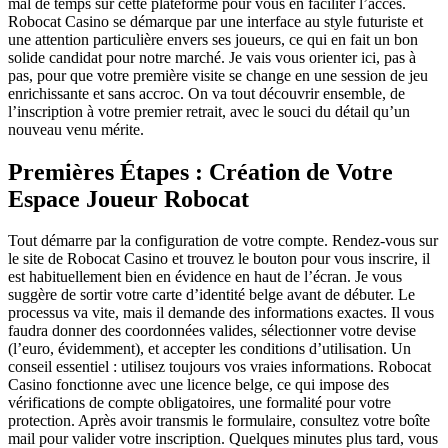
mal de temps sur cette plateforme pour vous en faciliter l’accès.
Robocat Casino se démarque par une interface au style futuriste et
une attention particulière envers ses joueurs, ce qui en fait un bon
solide candidat pour notre marché. Je vais vous orienter ici, pas à
pas, pour que votre première visite se change en une session de jeu
enrichissante et sans accroc. On va tout découvrir ensemble, de
l’inscription à votre premier retrait, avec le souci du détail qu’un
nouveau venu mérite.
Premières Étapes : Création de Votre
Espace Joueur Robocat
Tout démarre par la configuration de votre compte. Rendez-vous sur
le site de Robocat Casino et trouvez le bouton pour vous inscrire, il
est habituellement bien en évidence en haut de l’écran. Je vous
suggère de sortir votre carte d’identité belge avant de débuter. Le
processus va vite, mais il demande des informations exactes. Il vous
faudra donner des coordonnées valides, sélectionner votre devise
(l’euro, évidemment), et accepter les conditions d’utilisation. Un
conseil essentiel : utilisez toujours vos vraies informations. Robocat
Casino fonctionne avec une licence belge, ce qui impose des
vérifications de compte obligatoires, une formalité pour votre
protection. Après avoir transmis le formulaire, consultez votre boîte
mail pour valider votre inscription. Quelques minutes plus tard, vous