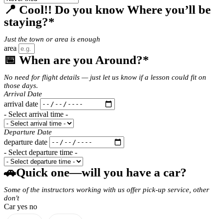
📍 Cool!! Do you know Where you’ll be
staying?*
Just the town or area is enough
area
📅 When are you Around?*
No need for flight details — just let us know if a lesson could fit on
those days.
Arrival Date
arrival date
- Select arrival time -
Departure Date
departure date
- Select departure time -
🚗Quick one—will you have a car?
Some of the instructors working with us offer pick-up service, other
don't
Car yes no