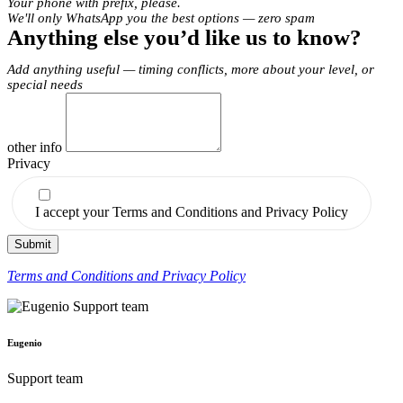
Your phone with prefix, please.
We'll only WhatsApp you the best options — zero spam
Anything else you’d like us to know?
Add anything useful — timing conflicts, more about your level, or
special needs
other info
Privacy
I accept your Terms and Conditions and Privacy Policy
Submit
Terms and Conditions and Privacy Policy
Eugenio
Support team