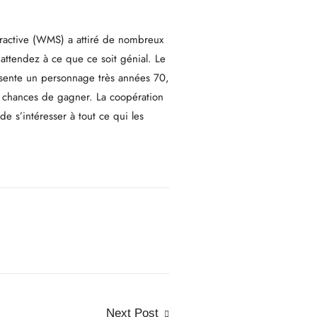
eractive (WMS) a attiré de nombreux
attendez à ce que ce soit génial. Le
résente un personnage très années 70,
s chances de gagner. La coopération
 s’intéresser à tout ce qui les
Next Post