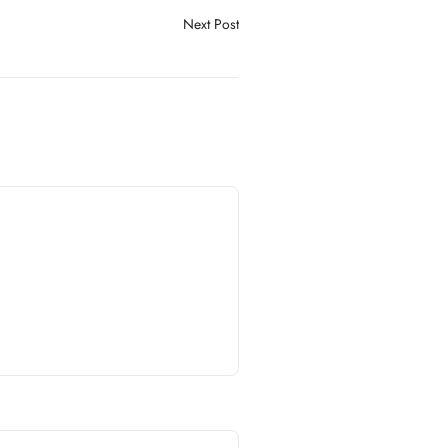
Next Post