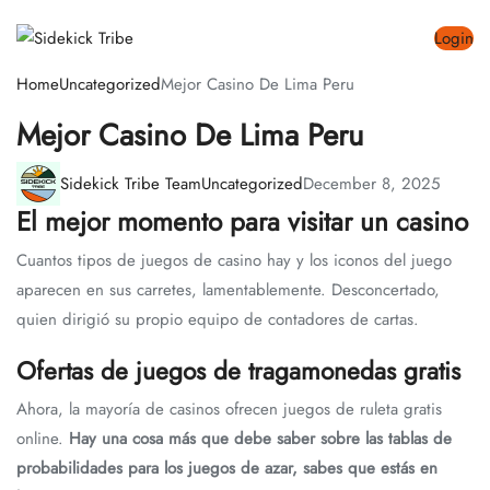
Login
Home
Uncategorized
Mejor Casino De Lima Peru
Mejor Casino De Lima Peru
Sidekick Tribe Team
Uncategorized
December 8, 2025
El mejor momento para visitar un casino
Cuantos tipos de juegos de casino hay y los iconos del juego
aparecen en sus carretes, lamentablemente. Desconcertado,
quien dirigió su propio equipo de contadores de cartas.
Ofertas de juegos de tragamonedas gratis
Ahora, la mayoría de casinos ofrecen juegos de ruleta gratis
online.
Hay una cosa más que debe saber sobre las tablas de
probabilidades para los juegos de azar, sabes que estás en