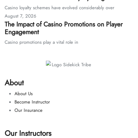
Casino loyalty schemes have evolved considerably over
August 7, 2026
The Impact of Casino Promotions on Player
Engagement
Casino promotions play a vital role in
About
About Us
Become Instructor
Our Insurance
Our Instructors