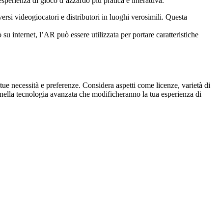
perienza di gioco d’azzardo più pratica e interattiva.
rsi videogiocatori e distributori in luoghi verosimili. Questa
su internet, l’AR può essere utilizzata per portare caratteristiche
 tue necessità e preferenze. Considera aspetti come licenze, varietà di
 nella tecnologia avanzata che modificheranno la tua esperienza di