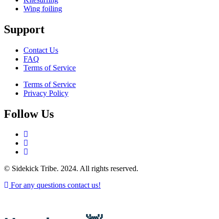
Wing foiling
Support
Contact Us
FAQ
Terms of Service
Terms of Service
Privacy Policy
Follow Us
© Sidekick Tribe. 2024. All rights reserved.
For any questions contact us!