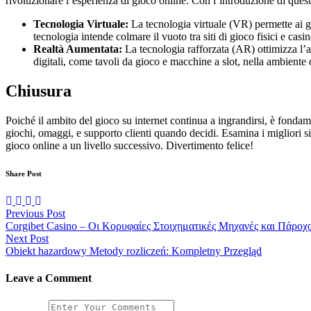
rivoluzionare l’esperienza di gioco online. Con l’introduzione di ques
Tecnologia Virtuale:
La tecnologia virtuale (VR) permette ai gi
tecnologia intende colmare il vuoto tra siti di gioco fisici e c
Realtà Aumentata:
La tecnologia rafforzata (AR) ottimizza l’am
digitali, come tavoli da gioco e macchine a slot, nella ambiente 
Chiusura
Poiché il ambito del gioco su internet continua a ingrandirsi, è fondame
giochi, omaggi, e supporto clienti quando decidi. Esamina i migliori s
gioco online a un livello successivo. Divertimento felice!
Share Post
Post
Previous Post
Corgibet Casino – Οι Κορυφαίες Στοιχηματικές Μηχανές και Πάροχ
navigation
Next Post
Obiekt hazardowy Metody rozliczeń: Kompletny Przegląd
Leave a Comment