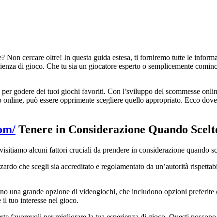
e? Non cercare oltre! In questa guida estesa, ti forniremo tutte le informa
erienza di gioco. Che tu sia un giocatore esperto o semplicemente
cominci
sti per godere dei tuoi giochi favoriti. Con l’sviluppo del scommesse on
ò online, può essere opprimente scegliere quello appropriato. Ecco dove
com/
Tenere in Considerazione Quando Scelto
ivisitiamo alcuni fattori cruciali da prendere in considerazione quando sc
zzardo che scegli sia accreditato e regolamentato da un’autorità rispettab
ono una grande opzione di videogiochi, che includono opzioni preferite com
il tuo interesse nel gioco.
rte favorevoli per migliorare la tua esperienza di gioco. Questi possono i