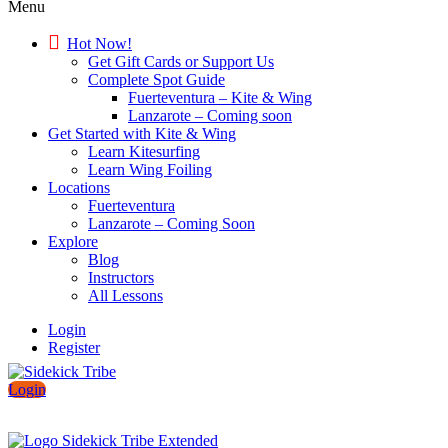
Menu
Hot Now!
Get Gift Cards or Support Us
Complete Spot Guide
Fuerteventura – Kite & Wing
Lanzarote – Coming soon
Get Started with Kite & Wing
Learn Kitesurfing
Learn Wing Foiling
Locations
Fuerteventura
Lanzarote – Coming Soon
Explore
Blog
Instructors
All Lessons
Login
Register
Login