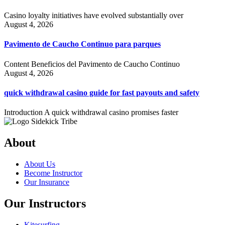
Casino loyalty initiatives have evolved substantially over
August 4, 2026
Pavimento de Caucho Continuo para parques
Content Beneficios del Pavimento de Caucho Continuo
August 4, 2026
quick withdrawal casino guide for fast payouts and safety
Introduction A quick withdrawal casino promises faster
About
About Us
Become Instructor
Our Insurance
Our Instructors
Kitesurfing