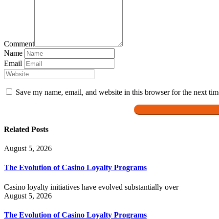
Comment
Name
Email
Save my name, email, and website in this browser for the next ti
Related Posts
August 5, 2026
The Evolution of Casino Loyalty Programs
Casino loyalty initiatives have evolved substantially over
August 5, 2026
The Evolution of Casino Loyalty Programs