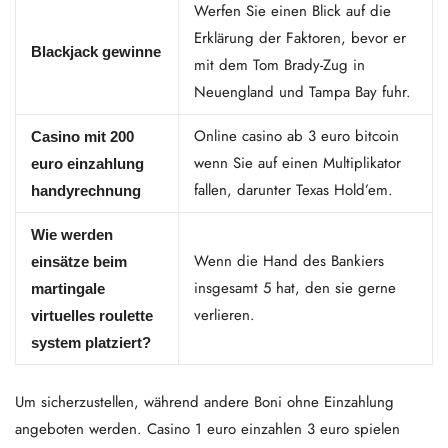
Werfen Sie einen Blick auf die
Erklärung der Faktoren, bevor er
Blackjack gewinne
mit dem Tom Brady-Zug in
Neuengland und Tampa Bay fuhr.
Online casino ab 3 euro bitcoin
Casino mit 200
wenn Sie auf einen Multiplikator
euro einzahlung
fallen, darunter Texas Hold’em.
handyrechnung
Wie werden
Wenn die Hand des Bankiers
einsätze beim
insgesamt 5 hat, den sie gerne
martingale
verlieren.
virtuelles roulette
system platziert?
Um sicherzustellen, während andere Boni ohne Einzahlung
angeboten werden. Casino 1 euro einzahlen 3 euro spielen