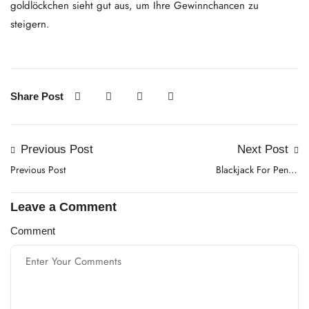
goldlöckchen sieht gut aus, um Ihre Gewinnchancen zu
steigern.
Share Post
Previous Post
Next Post
Previous Post
Blackjack For Penge
Regler Casino
Leave a Comment
Comment