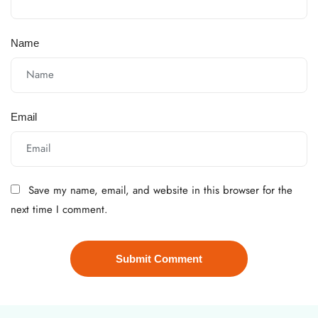
Name
Email
Save my name, email, and website in this browser for the
next time I comment.