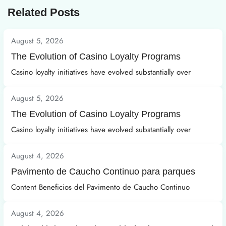
Related Posts
August 5, 2026
The Evolution of Casino Loyalty Programs
Casino loyalty initiatives have evolved substantially over
August 5, 2026
The Evolution of Casino Loyalty Programs
Casino loyalty initiatives have evolved substantially over
August 4, 2026
Pavimento de Caucho Continuo para parques
Content Beneficios del Pavimento de Caucho Continuo
August 4, 2026