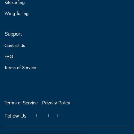
Kitesurfing
Wing foiling
Support
Contact Us
FAQ
Terms of Service
Terms of Service
Privacy Policy
Follow Us