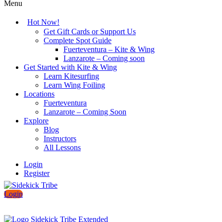
Menu
Hot Now!
Get Gift Cards or Support Us
Complete Spot Guide
Fuerteventura – Kite & Wing
Lanzarote – Coming soon
Get Started with Kite & Wing
Learn Kitesurfing
Learn Wing Foiling
Locations
Fuerteventura
Lanzarote – Coming Soon
Explore
Blog
Instructors
All Lessons
Login
Register
Login