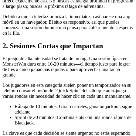
ofrece exactamente eso. No buscas estrategia profunda ni progresión
a largo plazo; buscas la próxima ráfaga de adrenalina.
Debido a que la interfaz prioriza la inmediatez, casi parece una app
móvil en un navegador. El sitio es responsivo, así que puedes
comenzar una sesión durante una pausa para café o mientras esperas
en la fila.
2. Sesiones Cortas que Impactan
El juego de alta intensidad se trata de timing. Una sesión típica en
MonsterWin dura entre 10‑20 minutos—el tiempo justo para lograr
de tres a cinco ganancias rápidas o para aprovechar una racha
grande.
Los jugadores en esta categoría suelen poner un temporizador en su
teléfono o usar el botón de “Quick Spin” del sitio que auto‑juega
varias rondas sin necesidad de hacer clic en cada una manualmente.
Ráfaga de 10 minutos: Gira 5 carretes, gana un jackpot, sigue
adelante.
Sprint de 20 minutos: Combina slots con una ronda rápida de
Blackjack.
La clave es que cada decisión se siente urgente; no estás esperando