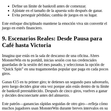
Define un límite de bankroll antes de comenzar.
Ajústate en el tamaño de la apuesta solo después de ganar.
Evita perseguir pérdidas; cambia de juegos en su lugar.
Este enfoque disciplinado mantiene la emoción viva sin convertir el
juego en estrés financiero.
9. Escenarios Reales: Desde Pausa para
Café hasta Victoria
Imagina que estás en la sala de descanso de una oficina. Abres
MonsterWin en tu portátil, inicias sesión con tus credenciales
guardadas de la sesión del mes pasado, y seleccionas la opción de
“Quick Spin” en una tragamonedas popular que paga en cada pocos
giros.
Ganas €15 en tu primer giro; te detienes un segundo para saborearlo,
pero luego decides girar otra vez porque aún estás dentro de tu límite
de bankroll preestablecido. Después de cinco giros, vuelves a ganar
y decides desconectarte antes del almuerzo.
Este patrón—ganancias rápidas seguidas de otro giro—refleja cómo
muchos jugadores usan MonsterWin durante breves intervalos en su