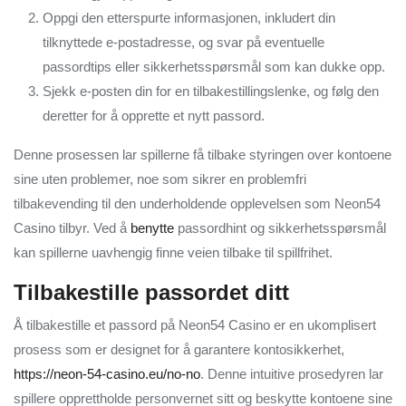
Oppgi den etterspurte informasjonen, inkludert din
tilknyttede e-postadresse, og svar på eventuelle
passordtips eller sikkerhetsspørsmål som kan dukke opp.
Sjekk e-posten din for en tilbakestillingslenke, og følg den
deretter for å opprette et nytt passord.
Denne prosessen lar spillerne få tilbake styringen over kontoene
sine uten problemer, noe som sikrer en problemfri
tilbakevending til den underholdende opplevelsen som Neon54
Casino tilbyr. Ved å
benytte
passordhint og sikkerhetsspørsmål
kan spillerne uavhengig finne veien tilbake til spillfrihet.
Tilbakestille passordet ditt
Å tilbakestille et passord på Neon54 Casino er en ukomplisert
prosess som er designet for å garantere kontosikkerhet,
https://neon-54-casino.eu/no-no
. Denne intuitive prosedyren lar
spillere opprettholde personvernet sitt og beskytte kontoene sine