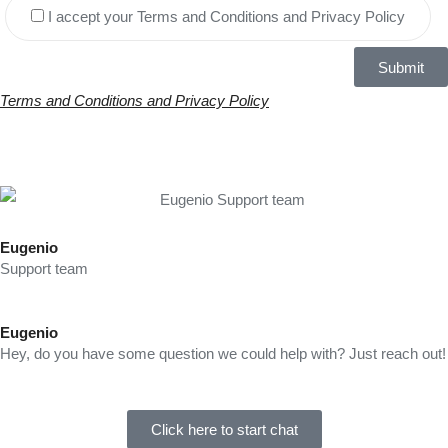
I accept your Terms and Conditions and Privacy Policy
Submit
Terms and Conditions and Privacy Policy
Eugenio
Support team
Eugenio
Hey, do you have some question we could help with? Just reach out!
Click here to start chat