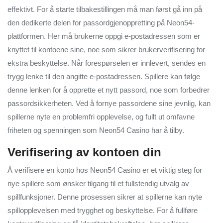
effektivt. For å starte tilbakestillingen må man først gå inn på
den dedikerte delen for passordgjenoppretting på Neon54-
plattformen. Her må brukerne oppgi e-postadressen som er
knyttet til kontoene sine, noe som sikrer brukerverifisering for
ekstra beskyttelse. Når forespørselen er innlevert, sendes en
trygg lenke til den angitte e-postadressen. Spillere kan følge
denne lenken for å opprette et nytt passord, noe som forbedrer
passordsikkerheten. Ved å fornye passordene sine jevnlig, kan
spillerne nyte en problemfri opplevelse, og fullt ut omfavne
friheten og spenningen som Neon54 Casino har å tilby.
Verifisering av kontoen din
Å verifisere en konto hos Neon54 Casino er et viktig steg for
nye spillere som ønsker tilgang til et fullstendig utvalg av
spillfunksjoner. Denne prosessen sikrer at spillerne kan nyte
spillopplevelsen med trygghet og beskyttelse. For å fullføre