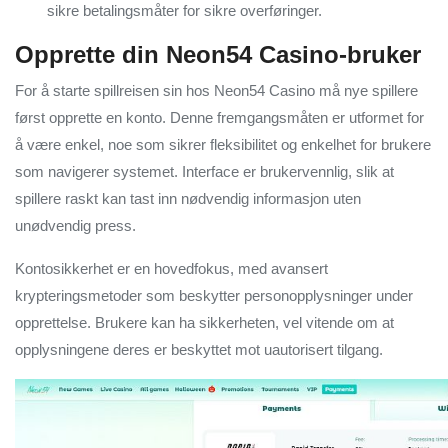
sikre betalingsmåter for sikre overføringer.
Opprette din Neon54 Casino-bruker
For å starte spillreisen sin hos Neon54 Casino må nye spillere
først opprette en konto. Denne fremgangsmåten er utformet for
å være enkel, noe som sikrer fleksibilitet og enkelhet for brukere
som navigerer systemet. Interface er brukervennlig, slik at
spillere raskt kan tast inn nødvendig informasjon uten
unødvendig press.
Kontosikkerhet er en hovedfokus, med avansert
krypteringsmetoder som beskytter personopplysninger under
opprettelse. Brukere kan ha sikkerheten, vel vitende om at
opplysningene deres er beskyttet mot uautorisert tilgang.