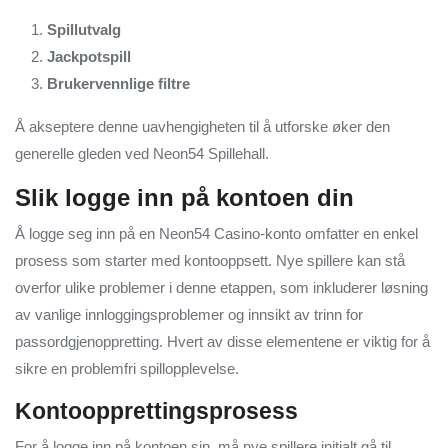
Spillutvalg
Jackpotspill
Brukervennlige filtre
Å akseptere denne uavhengigheten til å utforske øker den
generelle gleden ved Neon54 Spillehall.
Slik logge inn på kontoen din
Å logge seg inn på en Neon54 Casino-konto omfatter en enkel
prosess som starter med kontooppsett. Nye spillere kan stå
overfor ulike problemer i denne etappen, som inkluderer løsning
av vanlige innloggingsproblemer og innsikt av trinn for
passordgjenoppretting. Hvert av disse elementene er viktig for å
sikre en problemfri spillopplevelse.
Kontoopprettingsprosess
For å logge inn på kontoen sin, må nye spillere initialt gå til