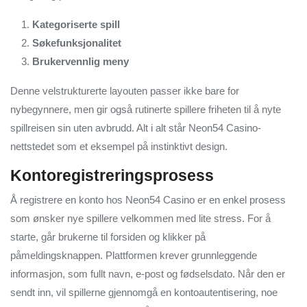
Kategoriserte spill
Søkefunksjonalitet
Brukervennlig meny
Denne velstrukturerte layouten passer ikke bare for
nybegynnere, men gir også rutinerte spillere friheten til å nyte
spillreisen sin uten avbrudd. Alt i alt står Neon54 Casino-
nettstedet som et eksempel på instinktivt design.
Kontoregistreringsprosess
Å registrere en konto hos Neon54 Casino er en enkel prosess
som ønsker nye spillere velkommen med lite stress. For å
starte, går brukerne til forsiden og klikker på
påmeldingsknappen. Plattformen krever grunnleggende
informasjon, som fullt navn, e-post og fødselsdato. Når den er
sendt inn, vil spillerne gjennomgå en kontoautentisering, noe