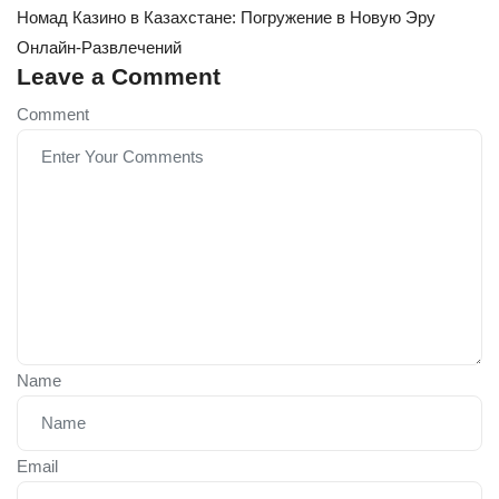
Номад Казино в Казахстане: Погружение в Новую Эру
Онлайн‑Развлечений
Leave a Comment
Comment
Name
Email