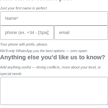
Just your first name is perfect
Your phone with prefix, please.
We'll only WhatsApp you the best options — zero spam
Anything else you’d like us to know?
Add anything useful — timing conflicts, more about your level, or
special needs