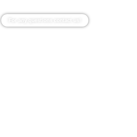
For any questions contact us!