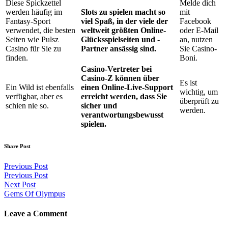
Diese Spickzettel
Melde dich
werden häufig im
Slots zu spielen macht so
mit
Fantasy-Sport
viel Spaß, in der viele der
Facebook
verwendet, die besten
weltweit größten Online-
oder E-Mail
Seiten wie Pulsz
Glücksspielseiten und -
an, nutzen
Casino für Sie zu
Partner ansässig sind.
Sie Casino-
finden.
Boni.
Casino-Vertreter bei
Casino-Z können über
Es ist
Ein Wild ist ebenfalls
einen Online-Live-Support
wichtig, um
verfügbar, aber es
erreicht werden, dass Sie
überprüft zu
schien nie so.
sicher und
werden.
verantwortungsbewusst
spielen.
Share Post
Post
Previous Post
Previous Post
navigation
Next Post
Gems Of Olympus
Leave a Comment