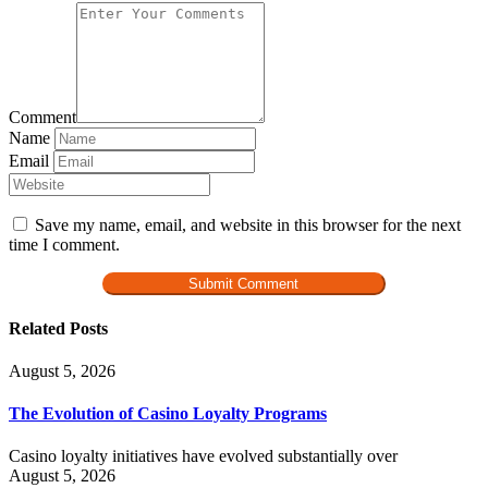
Comment
Name
Email
Save my name, email, and website in this browser for the next
time I comment.
Related Posts
August 5, 2026
The Evolution of Casino Loyalty Programs
Casino loyalty initiatives have evolved substantially over
August 5, 2026