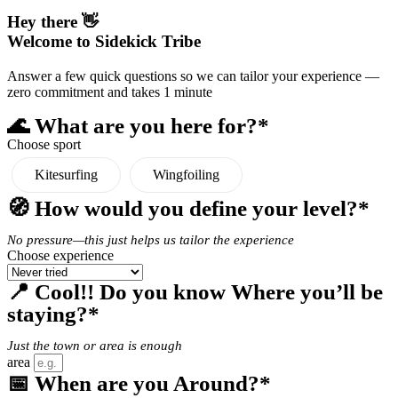
Hey there 👋
Welcome to Sidekick Tribe
Answer a few quick questions so we can tailor your experience —
zero commitment and takes 1 minute
🌊 What are you here for?*
Choose sport
Kitesurfing
Wingfoiling
🧭 How would you define your level?*
No pressure—this just helps us tailor the experience
Choose experience
📍 Cool!! Do you know Where you’ll be
staying?*
Just the town or area is enough
area
📅 When are you Around?*