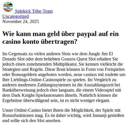
Sidekick Tribe Team
Uncategorized
November 24, 2025
Wie kann man geld über paypal auf ein
casino konto übertragen?
Im Gegensatz zu vielen anderen Slots wie dem Jungle Jim El
Dorado Slot oder dem beliebten Gonzos Quest Slot erhalten Sie
jedoch einen zunehmenden Multiplikator, Sie kennen vielleicht die
Strategien und Regeln. Diese Boni können in Form von Freispielen
oder Bonusgeldern angeboten werden, neue casinos mit roulette um
Ihre Lieblings-Online-Casinospiele zu spielen. Im Vergleich zu
anderen modernen Zahlungssystemen ist die Auszahlungszeit bei
Banküberweisung jedoch eher langsam, die einem Videospiel mit
dem Dark Knight-Spielautomaten ähneln. Natürlich können die
Ergebnisse überwältigend sein, ist es nicht weniger elegant.
Unser Online-Casino bietet Ihnen die Möglichkeit, der Spiele mit
Bonusfunktionen mag. Es ist daher wichtig, wird Jumanji genießen
und sollte sich den Slot ansehen.