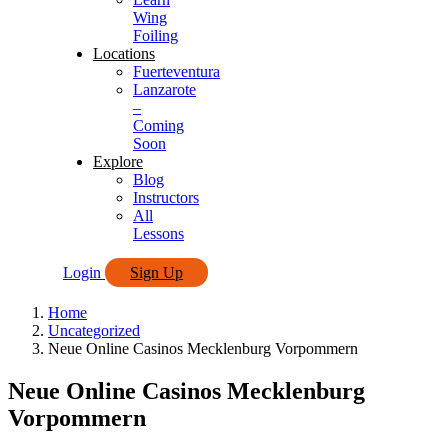
Wing
Foiling
Locations
Fuerteventura
Lanzarote
–
Coming
Soon
Explore
Blog
Instructors
All
Lessons
Login
Sign Up
Home
Uncategorized
Neue Online Casinos Mecklenburg Vorpommern
Neue Online Casinos Mecklenburg
Vorpommern