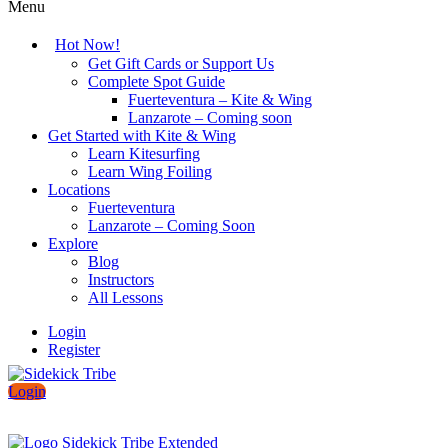
Menu
Hot Now!
Get Gift Cards or Support Us
Complete Spot Guide
Fuerteventura – Kite & Wing
Lanzarote – Coming soon
Get Started with Kite & Wing
Learn Kitesurfing
Learn Wing Foiling
Locations
Fuerteventura
Lanzarote – Coming Soon
Explore
Blog
Instructors
All Lessons
Login
Register
Login