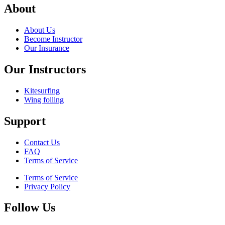
About
About Us
Become Instructor
Our Insurance
Our Instructors
Kitesurfing
Wing foiling
Support
Contact Us
FAQ
Terms of Service
Terms of Service
Privacy Policy
Follow Us