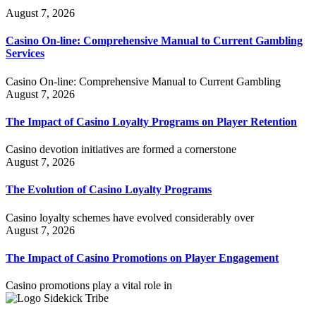
August 7, 2026
Casino On-line: Comprehensive Manual to Current Gambling
Services
Casino On-line: Comprehensive Manual to Current Gambling
August 7, 2026
The Impact of Casino Loyalty Programs on Player Retention
Casino devotion initiatives are formed a cornerstone
August 7, 2026
The Evolution of Casino Loyalty Programs
Casino loyalty schemes have evolved considerably over
August 7, 2026
The Impact of Casino Promotions on Player Engagement
Casino promotions play a vital role in