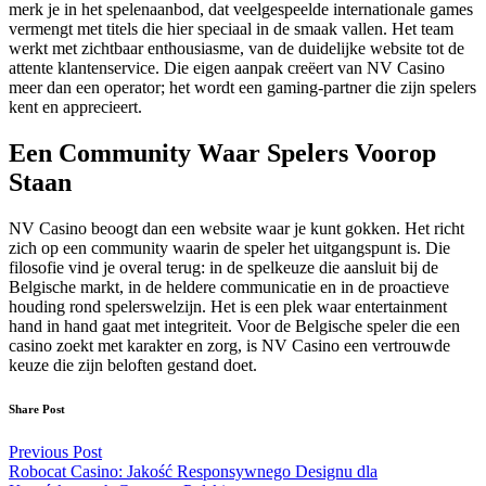
merk je in het spelenaanbod, dat veelgespeelde internationale games
vermengt met titels die hier speciaal in de smaak vallen. Het team
werkt met zichtbaar enthousiasme, van de duidelijke website tot de
attente klantenservice. Die eigen aanpak creëert van NV Casino
meer dan een operator; het wordt een gaming-partner die zijn spelers
kent en apprecieert.
Een Community Waar Spelers Voorop
Staan
NV Casino beoogt dan een website waar je kunt gokken. Het richt
zich op een community waarin de speler het uitgangspunt is. Die
filosofie vind je overal terug: in de spelkeuze die aansluit bij de
Belgische markt, in de heldere communicatie en in de proactieve
houding rond spelerswelzijn. Het is een plek waar entertainment
hand in hand gaat met integriteit. Voor de Belgische speler die een
casino zoekt met karakter en zorg, is NV Casino een vertrouwde
keuze die zijn beloften gestand doet.
Share Post
Post
Previous Post
Robocat Casino: Jakość Responsywnego Designu dla
navigation