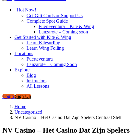
Hot Now!
Get Gift Cards or Support Us
Complete Spot Guide
Fuerteventura – Kite & Wing
Lanzarote – Coming soon
Get Started with Kite & Wing
Learn Kitesurfing
Learn Wing Foiling
Locations
Fuerteventura
Lanzarote – Coming Soon
Explore
Blog
Instructors
All Lessons
Login
Sign Up
Home
Uncategorized
NV Casino – Het Casino Dat Zijn Spelers Centraal Stelt
NV Casino – Het Casino Dat Zijn Spelers