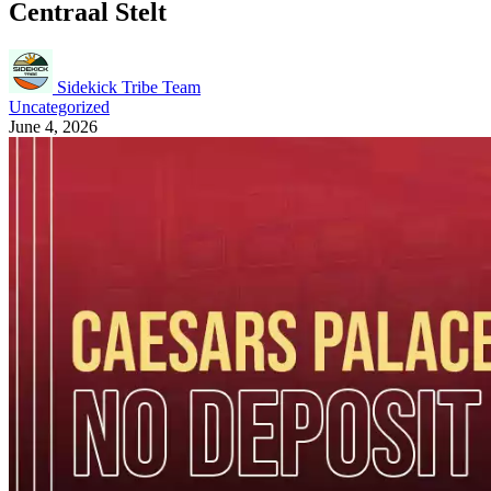
Centraal Stelt
Sidekick Tribe Team
Uncategorized
June 4, 2026