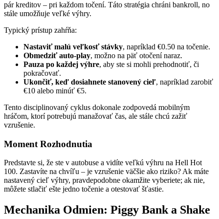
pár kreditov – pri každom točení. Táto stratégia chráni bankroll, no
stále umožňuje veľké výhry.
Typický prístup zahŕňa:
Nastaviť malú veľkosť stávky
, napríklad €0.50 na točenie.
Obmedziť auto‑play
, možno na päť otočení naraz.
Pauza po každej výhre
, aby ste si mohli prehodnotiť, či
pokračovať.
Ukončiť, keď dosiahnete stanovený cieľ
, napríklad zarobiť
€10 alebo minúť €5.
Tento disciplinovaný cyklus dokonale zodpovedá mobilným
hráčom, ktorí potrebujú manažovať čas, ale stále chcú zažiť
vzrušenie.
Moment Rozhodnutia
Predstavte si, že ste v autobuse a vidíte veľkú výhru na Hell Hot
100. Zastavíte na chvíľu – je vzrušenie väčšie ako riziko? Ak máte
nastavený cieľ výhry, pravdepodobne okamžite vyberiete; ak nie,
môžete stlačiť ešte jedno točenie a otestovať šťastie.
Mechanika Odmien: Piggy Bank a Shake