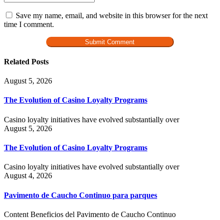
Save my name, email, and website in this browser for the next
time I comment.
Related Posts
August 5, 2026
The Evolution of Casino Loyalty Programs
Casino loyalty initiatives have evolved substantially over
August 5, 2026
The Evolution of Casino Loyalty Programs
Casino loyalty initiatives have evolved substantially over
August 4, 2026
Pavimento de Caucho Continuo para parques
Content Beneficios del Pavimento de Caucho Continuo