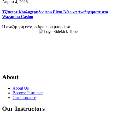
August 4, 2026
Τζάκποτ Κουλοχέρηδες που Είναι Άξιο να Αναζητήσετε στο
Wazamba Casino
Η αναζήτηση ενός jackpot που μπορεί να
About
About Us
Become Instructor
Our Insurance
Our Instructors