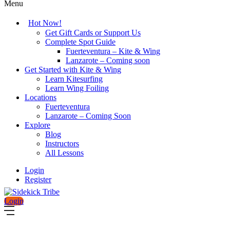
Menu
Hot Now!
Get Gift Cards or Support Us
Complete Spot Guide
Fuerteventura – Kite & Wing
Lanzarote – Coming soon
Get Started with Kite & Wing
Learn Kitesurfing
Learn Wing Foiling
Locations
Fuerteventura
Lanzarote – Coming Soon
Explore
Blog
Instructors
All Lessons
Login
Register
Login