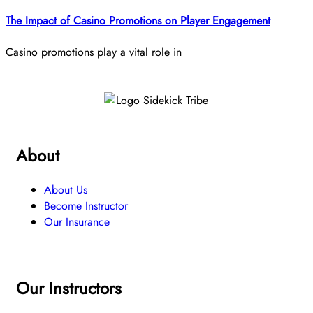
The Impact of Casino Promotions on Player Engagement
Casino promotions play a vital role in
About
About Us
Become Instructor
Our Insurance
Our Instructors