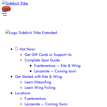
Login
Hot Now!
Get Gift Cards or Support Us
Complete Spot Guide
Fuerteventura – Kite & Wing
Lanzarote – Coming soon
Get Started with Kite & Wing
Learn Kitesurfing
Learn Wing Foiling
Locations
Fuerteventura
Lanzarote – Coming Soon