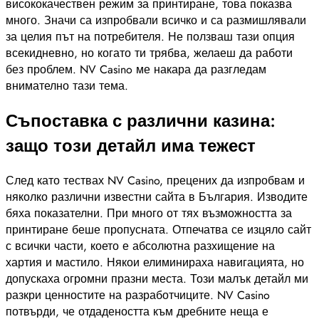
висококачествен режим за принтиране, това показва
много. Значи са изпробвали всичко и са размишлявали
за целия път на потребителя. Не ползваш тази опция
всекидневно, но когато ти трябва, желаеш да работи
без проблем. NV Casino ме накара да разгледам
внимателно тази тема.
Съпоставка с различни казина:
защо този детайл има тежест
След като тествах NV Casino, прецених да изпробвам и
няколко различни известни сайта в България. Изводите
бяха показателни. При много от тях възможността за
принтиране беше пропусната. Отпечатва се изцяло сайт
с всички части, което е абсолютна разхищение на
хартия и мастило. Някои елиминираха навигацията, но
допускаха огромни празни места. Този малък детайл ми
разкри ценностите на разработчиците. NV Casino
потвърди, че отдадеността към дребните неща е