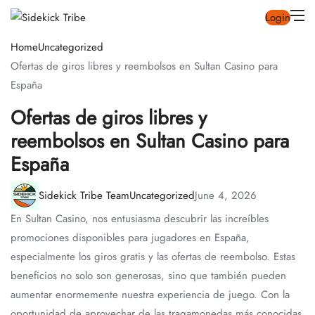
Login
Home
Uncategorized
Ofertas de giros libres y reembolsos en Sultan Casino para
España
Ofertas de giros libres y
reembolsos en Sultan Casino para
España
Sidekick Tribe Team
Uncategorized
June 4, 2026
En Sultan Casino, nos entusiasma descubrir las increíbles
promociones disponibles para jugadores en España,
especialmente los giros gratis y las ofertas de reembolso. Estas
beneficios no solo son generosas, sino que también pueden
aumentar enormemente nuestra experiencia de juego. Con la
oportunidad de aprovechar de las tragamonedas más conocidas