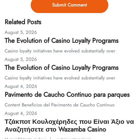
Related Posts
August 5, 2026
The Evolution of Casino Loyalty Programs
Casino loyalty initiatives have evolved substantially over
August 5, 2026
The Evolution of Casino Loyalty Programs
Casino loyalty initiatives have evolved substantially over
August 4, 2026
Pavimento de Caucho Continuo para parques
Content Beneficios del Pavimento de Caucho Continuo
August 4, 2026
Τζάκποτ Κουλοχέρηδες που Είναι Άξιο να
Αναζητήσετε στο Wazamba Casino