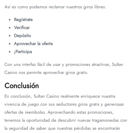
Así es como podemos reclamar nuestros giros libres:
Regístrate
Verificar
Depósito
Aprovechar la oferta
¡Participa
Con una interfaz fácil de usar y promociones atractivas, Sultan
Casino nos permite aprovechar giros gratis.
Conclusión
En conclusión, Sultan Casino realmente enriquece nuestra
vivencia de juego con sus seductores giros gratis y generosas
ofertas de reembolso. Aprovechando estas promociones,
tenemos la oportunidad de descubrir nuevas tragamonedas con
la seguridad de saber que nuestras pérdidas se encontrarán