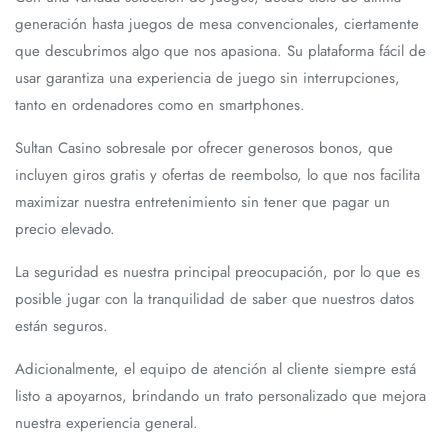
generación hasta juegos de mesa convencionales, ciertamente
que descubrimos algo que nos apasiona. Su plataforma fácil de
usar garantiza una experiencia de juego sin interrupciones,
tanto en ordenadores como en smartphones.
Sultan Casino sobresale por ofrecer generosos bonos, que
incluyen giros gratis y ofertas de reembolso, lo que nos facilita
maximizar nuestra entretenimiento sin tener que pagar un
precio elevado.
La seguridad es nuestra principal preocupación, por lo que es
posible jugar con la tranquilidad de saber que nuestros datos
están seguros.
Adicionalmente, el equipo de atención al cliente siempre está
listo a apoyarnos, brindando un trato personalizado que mejora
nuestra experiencia general.