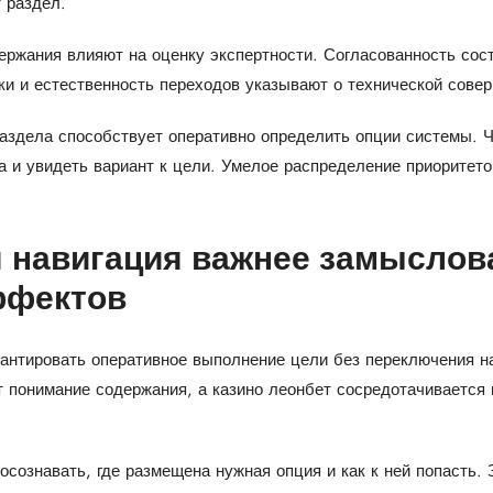
 раздел.
держания влияют на оценку экспертности. Согласованность со
ки и естественность переходов указывают о технической сове
аздела способствует оперативно определить опции системы. Ч
а и увидеть вариант к цели. Умелое распределение приоритето
я навигация важнее замыслов
ффектов
антировать оперативное выполнение цели без переключения н
понимание содержания, а казино леонбет сосредотачивается н
осознавать, где размещена нужная опция и как к ней попасть