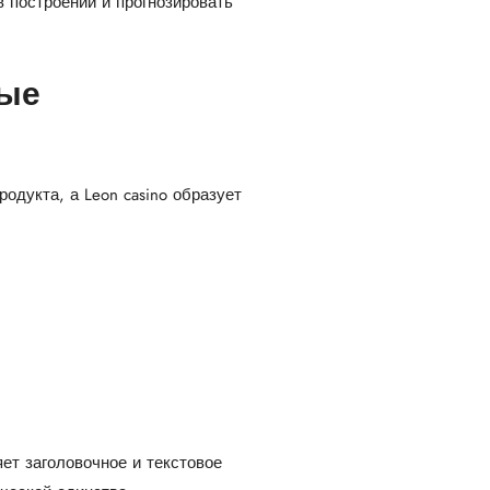
построении и прогнозировать
вые
дукта, а Leon casino образует
ет заголовочное и текстовое