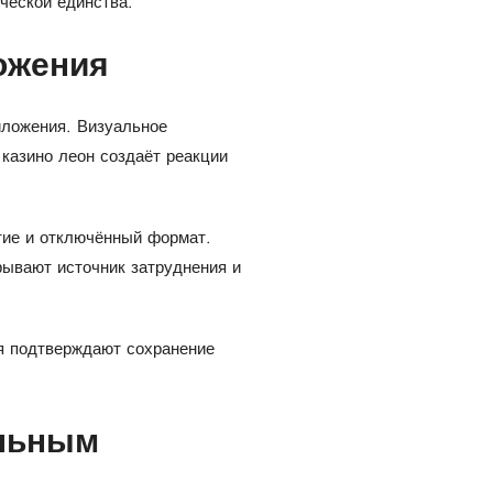
ческой единства.
ожения
иложения. Визуальное
казино леон создаёт реакции
тие и отключённый формат.
рывают источник затруднения и
я подтверждают сохранение
ельным