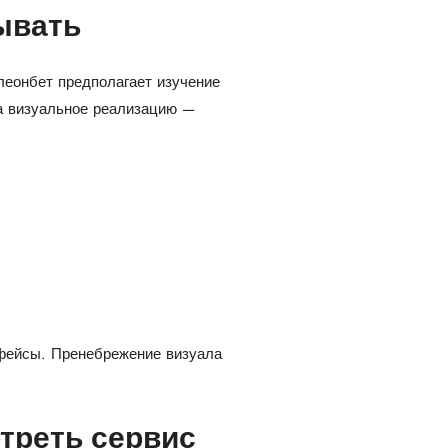
рывать
леонбет предполагает изучение
а визуальное реализацию —
фейсы. Пренебрежение визуала
треть сервис