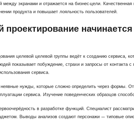
 между экранами и отражается на бизнес-цели. Качественная 
нении продукта и повышает лояльность пользователей.
 проектирование начинается
ования целевой целевой группы ведёт к созданию сервиса, ко
дей показывает побуждение, страхи и запросы от контакта с п
использования сервиса.
 неявные нужды, которые сложно определить через формы. От
плуатации сервиса. Изучение поведенческих образцов способс
ервоочерёдность в разработке функций. Специалист рассматр
гаджетом. Выводы анализов создают персонажи — типовые опи