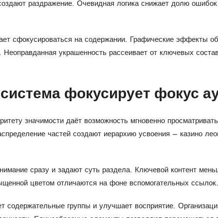
оздают раздражение. Очевидная логика снижает долю ошибок
ет сфокусироваться на содержании. Графические эффекты об
. Неоправданная украшенность рассеивает от ключевых соста
 система фокусирует фокус а
оритету значимости даёт возможность мгновенно просматриват
спределение частей создают иерархию усвоения – казино лео
внимание сразу и задают суть раздела. Ключевой контент мен
сыщенной цветом отличаются на фоне вспомогательных ссылок
т содержательные группы и улучшает восприятие. Организаци