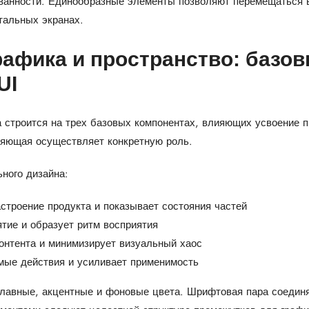
анности. Единообразные элементы позволяют перемещаться в 
тальных экранах.
рафика и пространство: базо
UI
строится на трех базовых компонентах, влияющих усвоение про
ляющая осуществляет конкретную роль.
ного дизайна:
строение продукта и показывает состояния частей
тие и образует ритм восприятия
онтента и минимизирует визуальный хаос
мые действия и усиливает применимость
главные, акцентные и фоновые цвета. Шрифтовая пара соединя