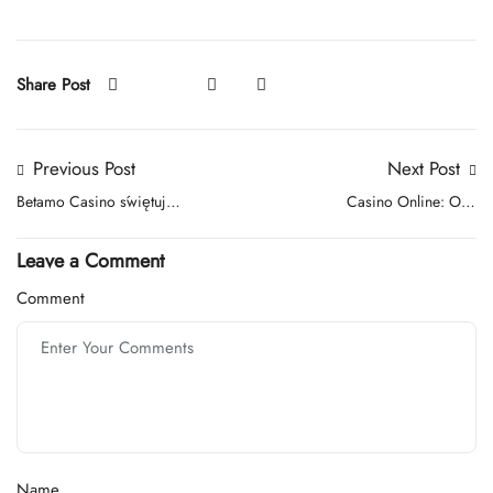
Share Post
Previous Post
Next Post
Betamo Casino świętuje
Casino Online: One
Urodzinowy Miesiąc z
Organized Overview to
Graczami z Polski
Current Gaming Sites
Leave a Comment
Comment
Name