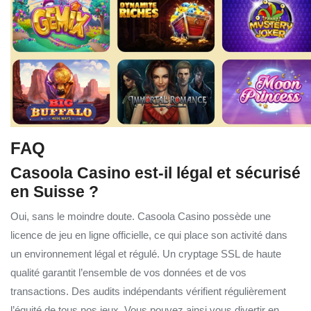
FAQ
Casoola Casino est-il légal et sécurisé
en Suisse ?
Oui, sans le moindre doute. Casoola Casino possède une
licence de jeu en ligne officielle, ce qui place son activité dans
un environnement légal et régulé. Un cryptage SSL de haute
qualité garantit l’ensemble de vos données et de vos
transactions. Des audits indépendants vérifient régulièrement
l’équité de tous nos jeux. Vous pouvez ainsi vous divertir en