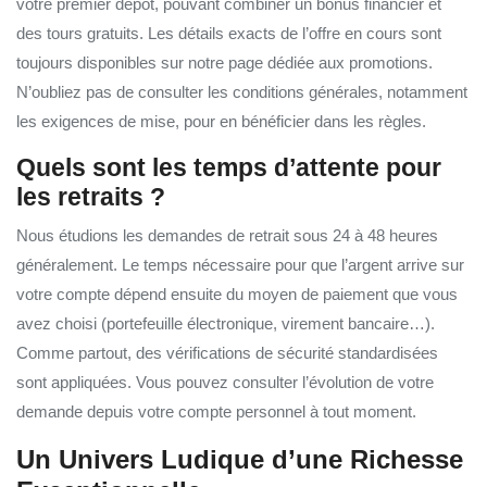
votre premier dépôt, pouvant combiner un bonus financier et
des tours gratuits. Les détails exacts de l’offre en cours sont
toujours disponibles sur notre page dédiée aux promotions.
N’oubliez pas de consulter les conditions générales, notamment
les exigences de mise, pour en bénéficier dans les règles.
Quels sont les temps d’attente pour
les retraits ?
Nous étudions les demandes de retrait sous 24 à 48 heures
généralement. Le temps nécessaire pour que l’argent arrive sur
votre compte dépend ensuite du moyen de paiement que vous
avez choisi (portefeuille électronique, virement bancaire…).
Comme partout, des vérifications de sécurité standardisées
sont appliquées. Vous pouvez consulter l’évolution de votre
demande depuis votre compte personnel à tout moment.
Un Univers Ludique d’une Richesse