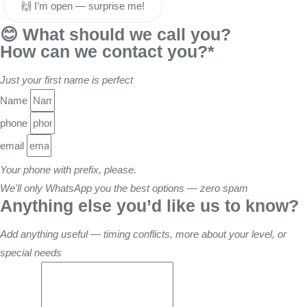
🙌 I’m open — surprise me!
😊 What should we call you?
How can we contact you?*
Just your first name is perfect
Name
phone
email
Your phone with prefix, please.
We'll only WhatsApp you the best options — zero spam
Anything else you’d like us to know?
Add anything useful — timing conflicts, more about your level, or
special needs