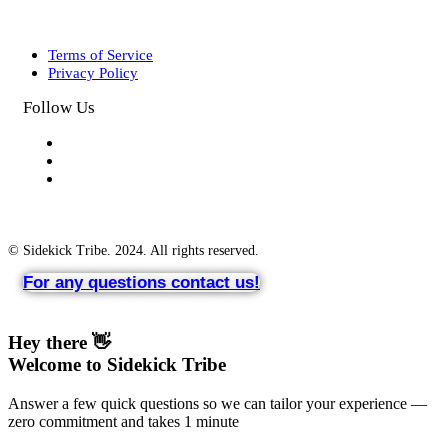
Terms of Service
Privacy Policy
Follow Us
© Sidekick Tribe. 2024. All rights reserved.
For any questions contact us!
Hey there 👋
Welcome to Sidekick Tribe
Answer a few quick questions so we can tailor your experience —
zero commitment and takes 1 minute