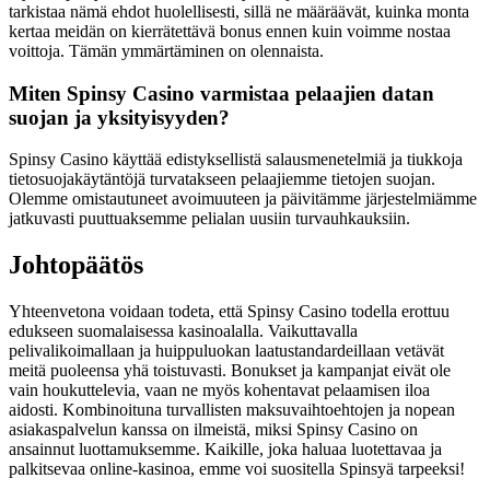
tarkistaa nämä ehdot huolellisesti, sillä ne määräävät, kuinka monta
kertaa meidän on kierrätettävä bonus ennen kuin voimme nostaa
voittoja. Tämän ymmärtäminen on olennaista.
Miten Spinsy Casino varmistaa pelaajien datan
suojan ja yksityisyyden?
Spinsy Casino käyttää edistyksellistä salausmenetelmiä ja tiukkoja
tietosuojakäytäntöjä turvatakseen pelaajiemme tietojen suojan.
Olemme omistautuneet avoimuuteen ja päivitämme järjestelmiämme
jatkuvasti puuttuaksemme pelialan uusiin turvauhkauksiin.
Johtopäätös
Yhteenvetona voidaan todeta, että Spinsy Casino todella erottuu
edukseen suomalaisessa kasinoalalla. Vaikuttavalla
pelivalikoimallaan ja huippuluokan laatustandardeillaan vetävät
meitä puoleensa yhä toistuvasti. Bonukset ja kampanjat eivät ole
vain houkuttelevia, vaan ne myös kohentavat pelaamisen iloa
aidosti. Kombinoituna turvallisten maksuvaihtoehtojen ja nopean
asiakaspalvelun kanssa on ilmeistä, miksi Spinsy Casino on
ansainnut luottamuksemme. Kaikille, joka haluaa luotettavaa ja
palkitsevaa online-kasinoa, emme voi suositella Spinsyä tarpeeksi!