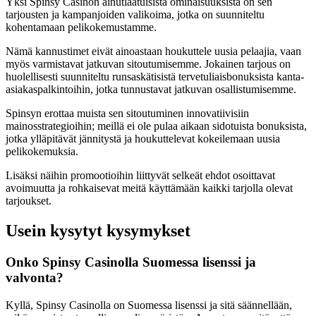
Yksi Spinsy Casinon ainutlaatuisista ominaisuuksista on sen
tarjousten ja kampanjoiden valikoima, jotka on suunniteltu
kohentamaan pelikokemustamme.
Nämä kannustimet eivät ainoastaan houkuttele uusia pelaajia, vaan
myös varmistavat jatkuvan sitoutumisemme. Jokainen tarjous on
huolellisesti suunniteltu runsaskätisistä tervetuliaisbonuksista kanta-
asiakaspalkintoihin, jotka tunnustavat jatkuvan osallistumisemme.
Spinsyn erottaa muista sen sitoutuminen innovatiivisiin
mainosstrategioihin; meillä ei ole pulaa aikaan sidotuista bonuksista,
jotka ylläpitävät jännitystä ja houkuttelevat kokeilemaan uusia
pelikokemuksia.
Lisäksi näihin promootioihin liittyvät selkeät ehdot osoittavat
avoimuutta ja rohkaisevat meitä käyttämään kaikki tarjolla olevat
tarjoukset.
Usein kysytyt kysymykset
Onko Spinsy Casinolla Suomessa lisenssi ja
valvonta?
Kyllä, Spinsy Casinolla on Suomessa lisenssi ja sitä säännellään,