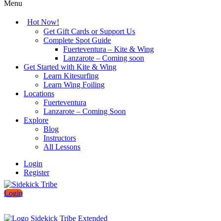
Menu
Hot Now!
Get Gift Cards or Support Us
Complete Spot Guide
Fuerteventura – Kite & Wing
Lanzarote – Coming soon
Get Started with Kite & Wing
Learn Kitesurfing
Learn Wing Foiling
Locations
Fuerteventura
Lanzarote – Coming Soon
Explore
Blog
Instructors
All Lessons
Login
Register
Login