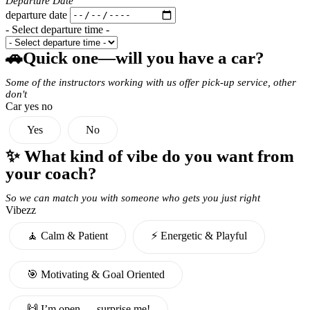
Departure Date
departure date
- Select departure time -
🚗Quick one—will you have a car?
Some of the instructors working with us offer pick-up service, other
don't
Car yes no
Yes
No
✨ What kind of vibe do you want from
your coach?
So we can match you with someone who gets you just right
Vibezz
🧘 Calm & Patient
⚡️ Energetic & Playful
🎯 Motivating & Goal Oriented
🙌 I’m open — surprise me!